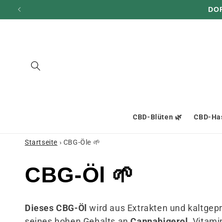
und zum
DO
Inhalt
übergehen
CBD-Blüten 🌿
CBD-Has
Startseite
›
CBG-Öle 🌱
S
CBG-Öl 🌱
a
Dieses CBG-Öl
wird aus Extrakten und kaltge
seines hohen Gehalts an
Cannabigerol
, Vitam