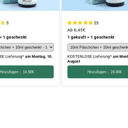
5
23
Üblicher
Ab
6,45€
Preis
 = 1 geschenkt
1 gekauft = 1 geschenkt
E Lieferung*
am Montag, 10.
KOSTENLOSE Lieferung*
am Mont
August
Hinzufügen -.
14,90€
Hinzufügen -.
24,90€