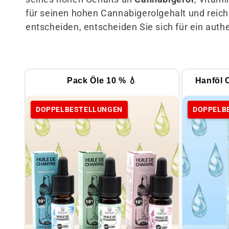
m
für seinen hohen Cannabigerolgehalt und reich
entscheiden, entscheiden Sie sich für ein auth
m
l
Pack Öle 10 % 💧
Hanföl 
u
DOPPELBESTELLUNGEN
DOPPELB
n
g
: