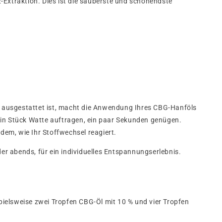
-Extraktion. Dies ist die sauberste und schonendste
te ausgestattet ist, macht die Anwendung Ihres CBG-Hanföls
ein Stück Watte auftragen, ein paar Sekunden genügen.
em, wie Ihr Stoffwechsel reagiert.
er abends, für ein individuelles Entspannungserlebnis.
spielsweise zwei Tropfen CBG-Öl mit 10 % und vier Tropfen