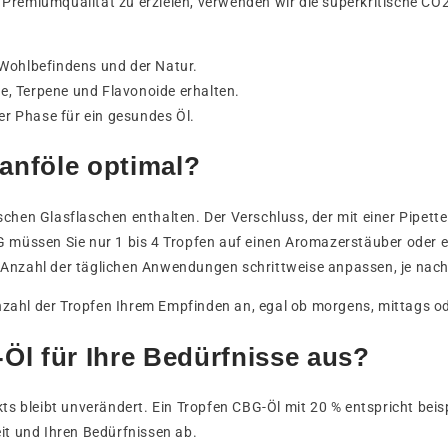
Premiumqualität zu erzielen, verwenden wir die superkritische CO2
Wohlbefindens und der Natur.
e, Terpene und Flavonoide erhalten.
er Phase für ein gesundes Öl.
anföle optimal?
schen Glasflaschen enthalten. Der Verschluss, der mit einer Pipet
G müssen Sie nur 1 bis 4 Tropfen auf einen Aromazerstäuber oder 
Anzahl der täglichen Anwendungen schrittweise anpassen, je nachd
nzahl der Tropfen Ihrem Empfinden an, egal ob morgens, mittags od
Öl für Ihre Bedürfnisse aus?
kts bleibt unverändert. Ein Tropfen CBG-Öl mit 20 % entspricht bei
it und Ihren Bedürfnissen ab.