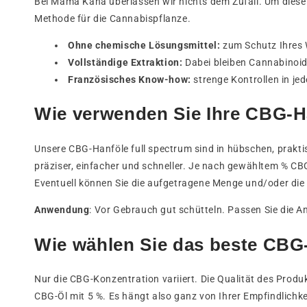
Bei Mama Kana überlassen wir nichts dem Zufall. Um diese 
Methode für die Cannabispflanze.
Ohne chemische Lösungsmittel:
zum Schutz Ihres 
Vollständige Extraktion:
Dabei bleiben Cannabinoid
Französisches Know-how:
strenge Kontrollen in jed
Wie verwenden Sie Ihre CBG-H
Unsere CBG-Hanföle full spectrum sind in hübschen, prakti
präziser, einfacher und schneller. Je nach gewähltem % CB
Eventuell können Sie die aufgetragene Menge und/oder die 
Anwendung
: Vor Gebrauch gut schütteln. Passen Sie die A
Wie wählen Sie das beste CBG-
Nur die CBG-Konzentration variiert. Die Qualität des Produ
CBG-Öl mit 5 %. Es hängt also ganz von Ihrer Empfindlichke