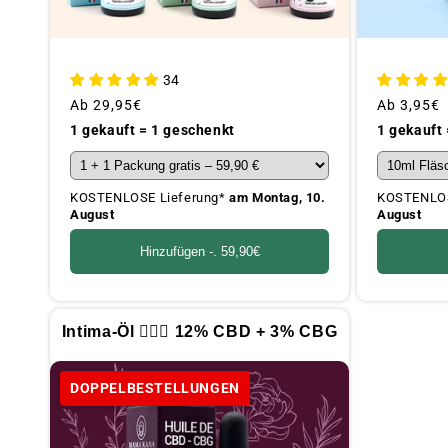
34
Üblicher
Ab
29,95€
Üblicher
Ab
3,95€
Preis
Preis
1 gekauft = 1 geschenkt
1 gekauft
KOSTENLOSE Lieferung*
am Montag, 10.
KOSTENLOS
August
August
Hinzufügen -.
59,90€
Intima-Öl 👩🏻‍⚕️ 12% CBD + 3% CBG
DOPPELBESTELLUNGEN