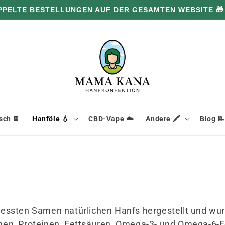
PPELTE BESTELLUNGEN AUF DER GESAMTEN WEBSITE 🎁
ch 🍫
Hanföle 💧
CBD-Vape ☁️
Andere 🖍️
Blog 📝
pressten Samen natürlichen Hanfs hergestellt und 
inen, Proteinen, Fettsäuren, Omega-3- und Omega-6-Fe