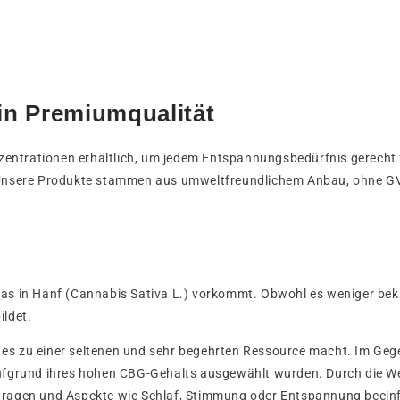
in Premiumqualität
ntrationen erhältlich, um jedem Entspannungsbedürfnis gerecht zu
. Unsere Produkte stammen aus umweltfreundlichem Anbau, ohne GV
 das in Hanf (Cannabis Sativa L.) vorkommt. Obwohl es weniger bek
ildet.
 es zu einer seltenen und sehr begehrten Ressource macht. Im Geg
l aufgrund ihres hohen CBG-Gehalts ausgewählt wurden. Durch die
itragen und Aspekte wie Schlaf, Stimmung oder Entspannung beein