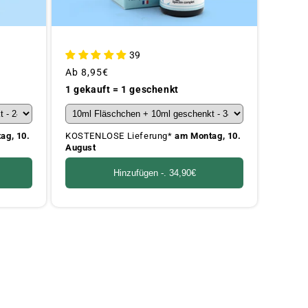
39
Üblicher
Ab
8,95€
Preis
1 gekauft = 1 geschenkt
ag, 10.
KOSTENLOSE Lieferung*
am Montag, 10.
August
Hinzufügen -.
34,90€