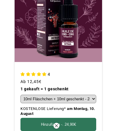
4
Üblicher
Ab
12,45€
Preis
1 gekauft = 1 geschenkt
KOSTENLOSE Lieferung*
am Montag, 10.
August
Hinzufügen -.
24,90€