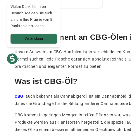
Vielen Dank für Ihren
Besuch! Melden Sie sich
an, um Ihre Prämie von 5
Punkten einzulösen!
Unser Sortiment an CBG-Ölen 
Verbindung
Unsere Auswahl an CBG-Hanfölen ist in verschiedenen Konze
Formel suchen, jede Flasche garantiert absolute Reinheit
praktischen und eleganten Format zu bieten.
Was ist CBG-Öl?
CBG
, auch bekannt als Cannabigerol, ist ein Cannabinoid,
da es die Grundlage für die Bildung anderer Cannabinoide b
CBG kommt in geringen Mengen in reifen Pflanzen vor, was
Produkte werden aus Hanfsorten hergestellt, die speziel
dieses Öl zu einem besseren allgemeinen Gleichgewicht be