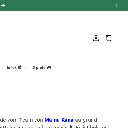
Verbindung
Warenkorb
Infos 📰
Spiele 🎮
wurde vom Team von
Mama Kana
aufgrund
ttsäuren speziell ausgewählt. Es ist bekannt