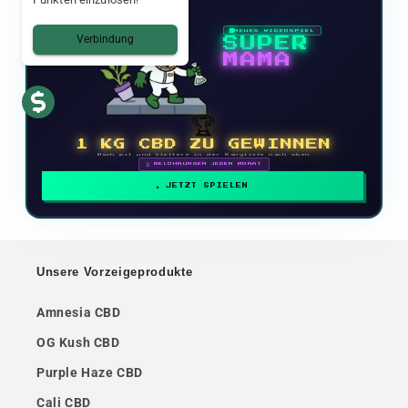
NEUES VIDEOSPIEL
Verbindung
SUPER
MAMA
🏆
1 KG CBD ZU GEWINNEN
Mach mit und klettere in der Rangliste nach oben
🗓 BELOHNUNGEN JEDEN MONAT
JETZT SPIELEN
Unsere Vorzeigeprodukte
Amnesia CBD
OG Kush CBD
Purple Haze CBD
Cali CBD