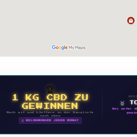
🏆
1 KG CBD ZU
BED
🥇 T
GEWINNEN
Sei unter d
Mach mit und klettere in der Rangliste
gewi
nach oben
🗓 BELOHNUNGEN JEDEN MONAT