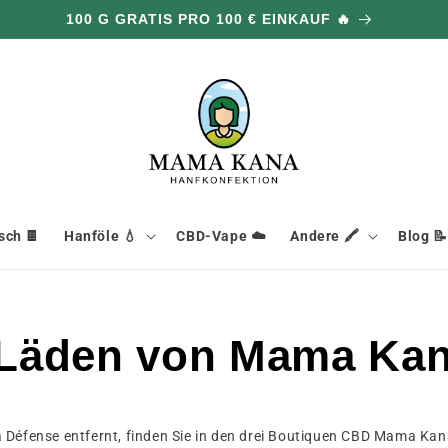
100 G GRATIS PRO 100 € EINKAUF 🔥
ch 🍫
Hanföle 💧
CBD-Vape ☁️
Andere 🖍️
Blog 📝
Läden von Mama Kana
a Défense entfernt, finden Sie in den drei Boutiquen CBD Mama Kan