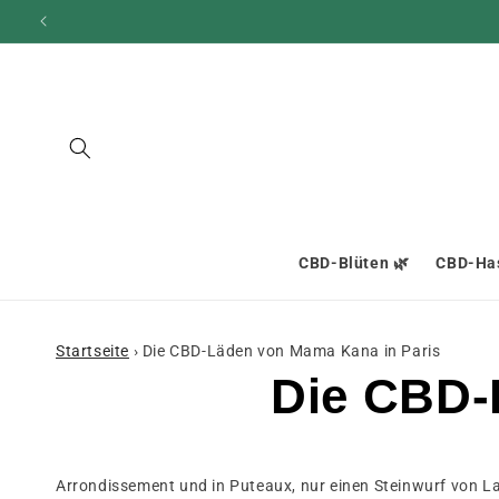
und zum
Inhalt
übergehen
CBD-Blüten 🌿
CBD-Has
Startseite
›
Die CBD-Läden von Mama Kana in Paris
Die CBD-
Arrondissement und in Puteaux, nur einen Steinwurf von L