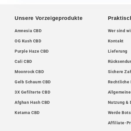
Unsere Vorzeigeprodukte
Praktisc
Amnesia CBD
Wer sind wi
OG Kush CBD
Kontakt
Purple Haze CBD
Lieferung
Cali CBD
Rücksendun
Moonrock CBD
Sichere Za
Gelb Schaum CBD
Rechtliche
3X Gefilterte CBD
Allgemeine
Afghan Hash CBD
Nutzung & 
Ketama CBD
Werde Bots
Affiliate-