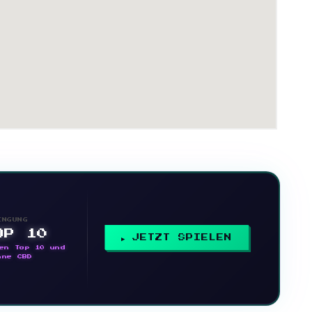
INGUNG
OP 10
JETZT SPIELEN
en Top 10 und
nne CBD