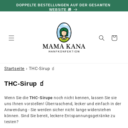
und zum
DOPPELTE BESTELLUNGEN AUF DER GESAMTEN
Inhalt
WEBSITE 🎁
übergehen
Warenkorb
Startseite
›
THC-Sirup 🧃
K
THC-Sirup 🧃
o
Wenn Sie die
THC-Sirupe
noch nicht kennen, lassen Sie sie
l
uns Ihnen vorstellen! Überraschend, lecker und einfach in der
l
Anwendung - Sie werden sicher nicht lange widerstehen
e
können. Sind Sie bereit, leckere Entspannungsgetränke zu
testen?
k