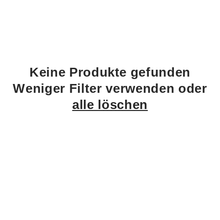
t
i
o
n
:
Keine Produkte gefunden
Weniger Filter verwenden oder
alle löschen