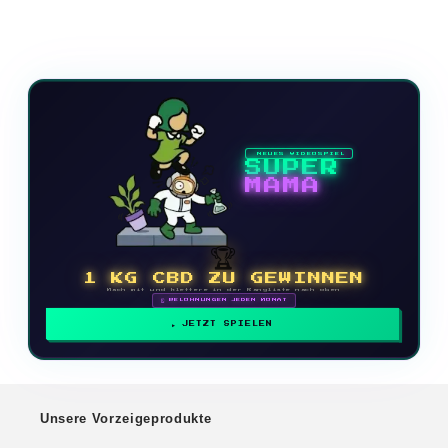
NEUES VIDEOSPIEL
SUPER
MAMA
🏆
1 KG CBD ZU GEWINNEN
Mach mit und klettere in der Rangliste nach oben
🗓 BELOHNUNGEN JEDEN MONAT
JETZT SPIELEN
Unsere Vorzeigeprodukte