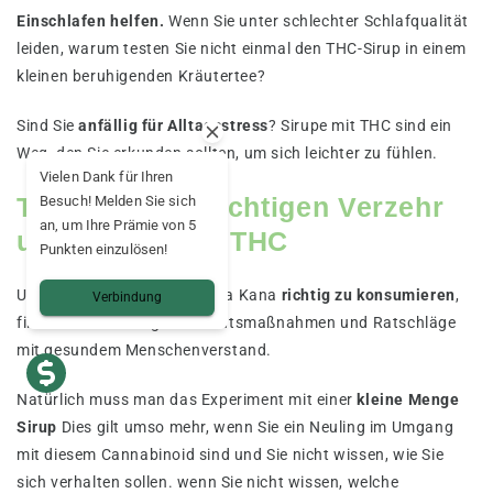
Einschlafen helfen.
Wenn Sie unter schlechter Schlafqualität
leiden, warum testen Sie nicht einmal den THC-Sirup in einem
kleinen beruhigenden Kräutertee?
Sind Sie
anfällig für Alltagsstress
? Sirupe mit THC sind ein
Weg, den Sie erkunden sollten, um sich leichter zu fühlen.
Vielen Dank für Ihren
Tipps für den richtigen Verzehr
Besuch! Melden Sie sich
an, um Ihre Prämie von 5
unserer Sirupe THC
Punkten einzulösen!
Um
die
THC-Sirupe von Mama Kana
richtig zu konsumieren
,
Verbindung
finden Sie hier einige Vorsichtsmaßnahmen und Ratschläge
mit gesundem Menschenverstand.
Natürlich muss man das Experiment mit einer
kleine Menge
Sirup
Dies gilt umso mehr, wenn Sie ein Neuling im Umgang
mit diesem Cannabinoid sind und Sie nicht wissen, wie Sie
sich verhalten sollen. wenn Sie nicht wissen, welche