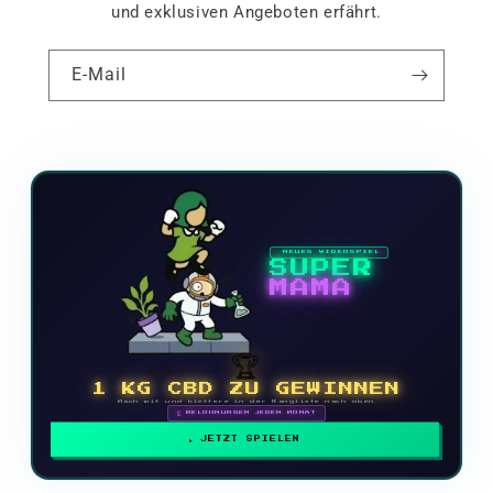
und exklusiven Angeboten erfährt.
E-Mail
NEUES VIDEOSPIEL
SUPER
MAMA
🏆
1 KG CBD ZU GEWINNEN
Mach mit und klettere in der Rangliste nach oben
🗓 BELOHNUNGEN JEDEN MONAT
JETZT SPIELEN