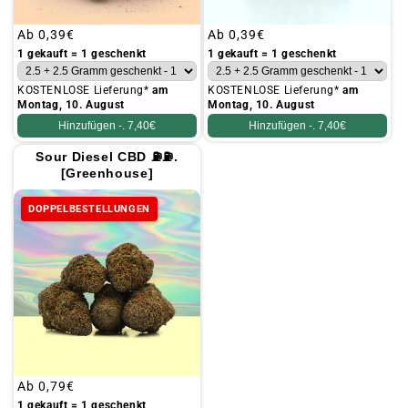
Üblicher
Ab
0,39€
Üblicher
Ab
0,39€
Preis
Preis
1 gekauft = 1 geschenkt
1 gekauft = 1 geschenkt
KOSTENLOSE Lieferung*
am
KOSTENLOSE Lieferung*
am
Montag, 10. August
Montag, 10. August
Hinzufügen -.
7,40€
Hinzufügen -.
7,40€
Sour Diesel CBD ⛽⛽.
[Greenhouse]
DOPPELBESTELLUNGEN
Üblicher
Ab
0,79€
Preis
1 gekauft = 1 geschenkt