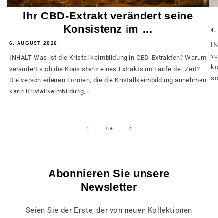
Ihr CBD-Extrakt verändert seine
Konsistenz im …
4.
6. AUGUST 2026
IN
ve
INHALT Was ist die Kristallkeimbildung in CBD-Extrakten? Warum
ko
verändert sich die Konsistenz eines Extrakts im Laufe der Zeit?
so
Die verschiedenen Formen, die die Kristallkeimbildung annehmen
kann Kristallkeimbildung,...
von
1
/
4
Abonnieren Sie unsere
Newsletter
Seien Sie der Erste, der von neuen Kollektionen