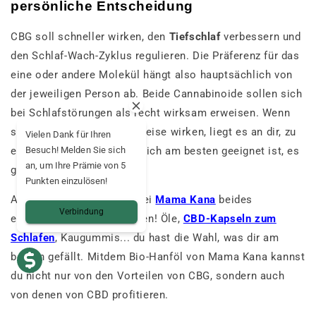
persönliche Entscheidung
CBG soll schneller wirken, den
Tiefschlaf
verbessern und
den Schlaf-Wach-Zyklus regulieren. Die Präferenz für das
eine oder andere Molekül hängt also hauptsächlich von
der jeweiligen Person ab. Beide Cannabinoide sollen sich
bei Schlafstörungen als recht wirksam erweisen. Wenn
sie auf unterschiedliche Weise wirken, liegt es an dir, zu
Vielen Dank für Ihren
entscheiden, welches für dich am besten geeignet ist, es
Besuch! Melden Sie sich
an, um Ihre Prämie von 5
gibt keine ideale Antwort.
Punkten einzulösen!
Auf jeden Fall kannst du bei
Mama Kana
beides
Verbindung
entdecken und ausprobieren! Öle,
CBD-Kapseln zum
Schlafen
, Kaugummis... du hast die Wahl, was dir am
besten gefällt. Mit
dem Bio-Hanföl von Mama Kana kannst
du nicht nur von den Vorteilen von CBG, sondern auch
von denen von CBD profitieren
.