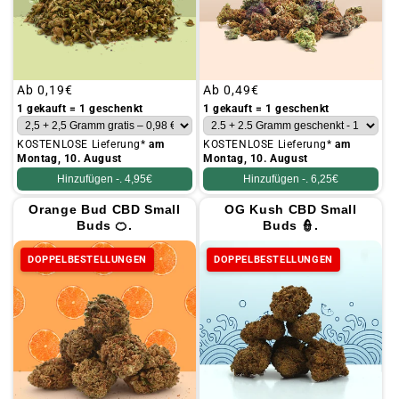
Üblicher
Ab
0,19€
Üblicher
Ab
0,49€
Preis
Preis
1 gekauft = 1 geschenkt
1 gekauft = 1 geschenkt
KOSTENLOSE Lieferung*
am
KOSTENLOSE Lieferung*
am
Montag, 10. August
Montag, 10. August
Hinzufügen -.
4,95€
Hinzufügen -.
6,25€
Orange Bud CBD Small
OG Kush CBD Small
Buds 🍊.
Buds 👮.
DOPPELBESTELLUNGEN
DOPPELBESTELLUNGEN