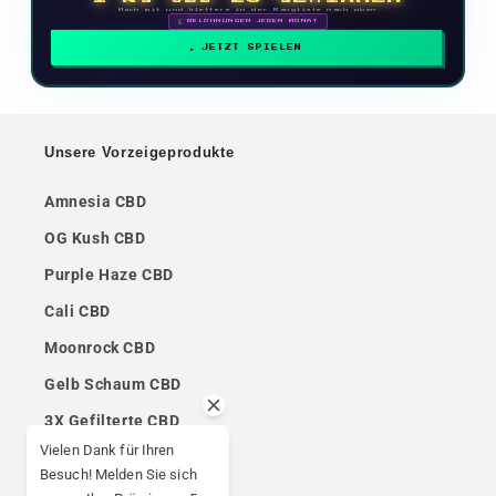
Mach mit und klettere in der Rangliste nach oben
🗓 BELOHNUNGEN JEDEN MONAT
JETZT SPIELEN
Unsere Vorzeigeprodukte
Amnesia CBD
OG Kush CBD
Purple Haze CBD
Cali CBD
Moonrock CBD
Gelb Schaum CBD
3X Gefilterte CBD
Vielen Dank für Ihren
Afghan Hash CBD
Besuch! Melden Sie sich
Ketama CBD