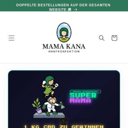
und zum
DOPPELTE BESTELLUNGEN AUF DER GESAMTEN
Inhalt
WEBSITE 🎁
übergehen
Warenkorb
NEUES VIDEOSPIEL
SUPER
MAMA
🏆
1 KG CBD ZU GEWINNEN