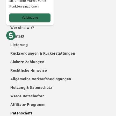
an, um Ihre Prämie von 5
Punkten einzulösen!
Praktische Infos
Verbindung
Wer sind wir?
Kontakt
Lieferung
Rücksendungen & Rückerstattungen
Sichere Zahlungen
Rechtliche Hinweise
Allgemeine Verkaufsbedingungen
Nutzung & Datenschutz
Werde Botschafter
Affiliate-Programm
Patenschaft