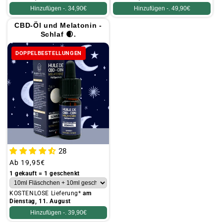
Hinzufügen -.
34,90€
Hinzufügen -.
49,90€
CBD-Öl und Melatonin -
Schlaf 🌒.
DOPPELBESTELLUNGEN
28
Üblicher
Ab
19,95€
Preis
1 gekauft = 1 geschenkt
KOSTENLOSE Lieferung*
am
Dienstag, 11. August
Hinzufügen -.
39,90€