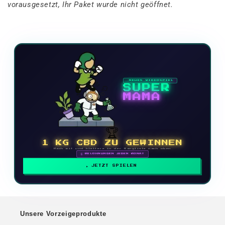
vorausgesetzt, Ihr Paket wurde nicht geöffnet.
NEUES VIDEOSPIEL
SUPER
MAMA
🏆
1 KG CBD ZU GEWINNEN
Mach mit und klettere in der Rangliste nach oben
🗓 BELOHNUNGEN JEDEN MONAT
JETZT SPIELEN
Unsere Vorzeigeprodukte