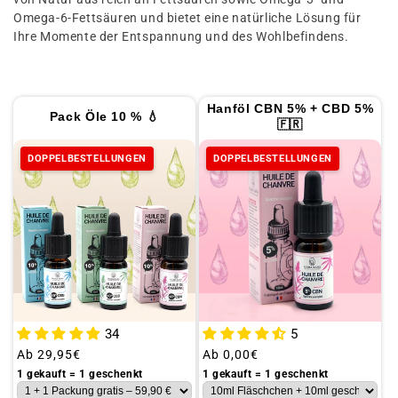
n
Omega-6-Fettsäuren und bietet eine natürliche Lösung für
g
Ihre Momente der Entspannung und des Wohlbefindens.
:
Hanföl CBN 5% + CBD 5%
Pack Öle 10 % 💧
🇫🇷
DOPPELBESTELLUNGEN
DOPPELBESTELLUNGEN
34
5
Üblicher
Ab
29,95€
Üblicher
Ab
0,00€
Preis
Preis
1 gekauft = 1 geschenkt
1 gekauft = 1 geschenkt