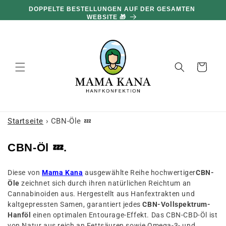
und zum
DOPPELTE BESTELLUNGEN AUF DER GESAMTEN
Inhalt
WEBSITE 🎁
übergehen
Warenkorb
Startseite
›
CBN-Öle 💤
S
CBN-Öl 💤.
a
Diese von
Mama Kana
ausgewählte Reihe hochwertiger
CBN-
m
Öle
zeichnet sich durch ihren natürlichen Reichtum an
m
Cannabinoiden aus. Hergestellt aus Hanfextrakten und
l
kaltgepressten Samen, garantiert jedes
CBN-Vollspektrum-
Hanföl
einen optimalen Entourage-Effekt. Das CBN-CBD-Öl ist
u
von Natur aus reich an Fettsäuren sowie Omega-3- und