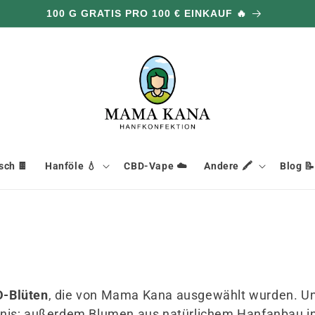
100 G GRATIS PRO 100 € EINKAUF 🔥
ch 🍫
Hanföle 💧
CBD-Vape ☁️
Andere 🖍️
Blog 📝
-Blüten
, die von Mama Kana ausgewählt wurden. U
ltnis; außerdem Blumen aus natürlichem Hanfanbau i