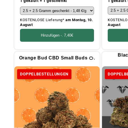
1 gekauft
1 gekauft = 1 geschenkt
KOSTENLOS
KOSTENLOSE Lieferung*
am Montag, 10.
August
August
Hinzufügen -.
7,40€
Bla
Orange Bud CBD Small Buds 🍊.
DOPPELBESTELLUNGEN
DOPPELB