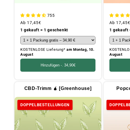
755
Üblicher
Ab
17,45€
Üblicher
Ab
17,45
Preis
Preis
1 gekauft = 1 geschenkt
1 gekauft
KOSTENLOSE Lieferung*
am Montag, 10.
KOSTENLOS
August
August
Hinzufügen -.
34,90€
CBD-Trimm 🧉 [Greenhouse]
Popco
DOPPELBESTELLUNGEN
DOPPELB