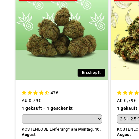
Erschöpft
476
Üblicher
Ab
0,79€
Üblicher
Ab
0,79€
Preis
Preis
1 gekauft = 1 geschenkt
1 gekauft
KOSTENLOSE Lieferung*
am Montag, 10.
KOSTENLOS
August
August