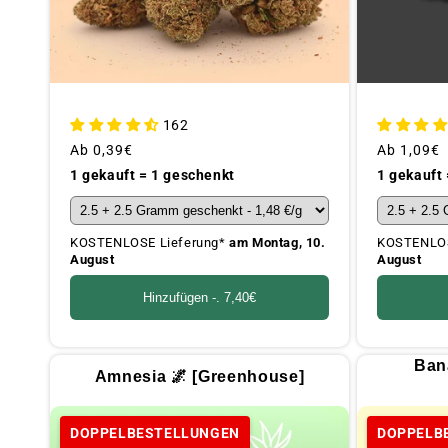
162
Üblicher
Ab
0,39€
Üblicher
Ab
1,09€
Preis
Preis
1 gekauft = 1 geschenkt
1 gekauft
KOSTENLOSE Lieferung*
am Montag, 10.
KOSTENLOS
August
August
Hinzufügen -.
7,40€
Ban
Amnesia 🌌 [Greenhouse]
DOPPELBESTELLUNGEN
DOPPELB