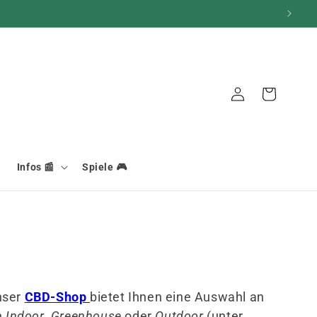
Verbindung
Warenkorb
Infos 📰
Spiele 🎮
nser
CBD-Shop
bietet Ihnen eine Auswahl an
n
Indoor
,
Greenhouse
oder
Outdoor
(unter