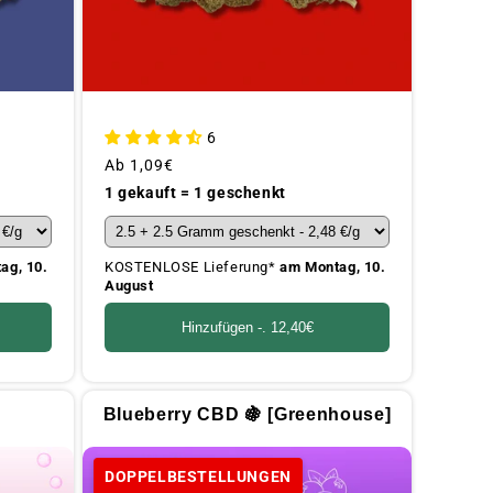
6
Üblicher
Ab
1,09€
Preis
1 gekauft = 1 geschenkt
ag, 10.
KOSTENLOSE Lieferung*
am Montag, 10.
August
Hinzufügen -.
12,40€

Blueberry CBD 🍇 [Greenhouse]
DOPPELBESTELLUNGEN