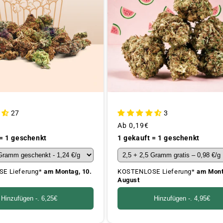
27
3
Üblicher
Ab
0,19€
Preis
 = 1 geschenkt
1 gekauft = 1 geschenkt
E Lieferung*
am Montag, 10.
KOSTENLOSE Lieferung*
am Mont
August
Hinzufügen -.
6,25€
Hinzufügen -.
4,95€