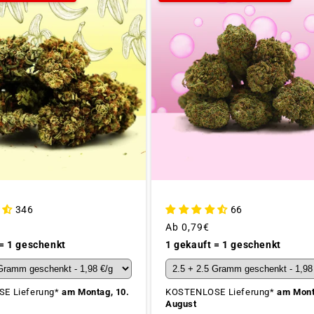
346
66
Üblicher
Ab
0,79€
Preis
 = 1 geschenkt
1 gekauft = 1 geschenkt
E Lieferung*
am Montag, 10.
KOSTENLOSE Lieferung*
am Mont
August