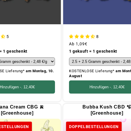
5
8
Üblicher
Ab
1,09€
Preis
 = 1 geschenkt
1 gekauft = 1 geschenkt
E Lieferung*
am Montag, 10.
KOSTENLOSE Lieferung*
am Mont
August
Hinzufügen -.
12,40€
Hinzufügen -.
12,40€
ana Cream CBG 🍌
Bubba Kush CBD 
[Greenhouse]
[Greenhouse]
ESTELLUNGEN
DOPPELBESTELLUNGEN