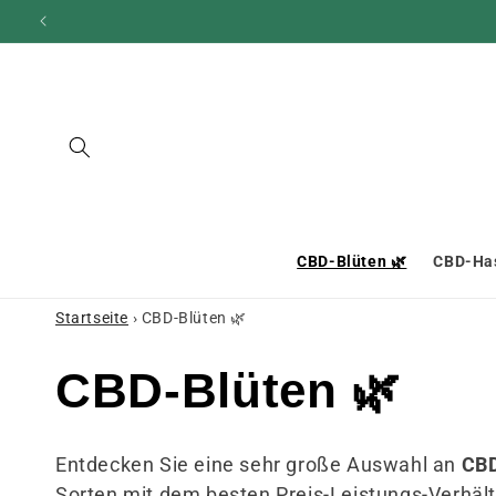
und zum
Inhalt
übergehen
CBD-Blüten 🌿
CBD-Has
Startseite
›
CBD-Blüten 🌿
S
CBD-Blüten 🌿
a
Entdecken Sie eine sehr große Auswahl an
CBD
Sorten mit dem besten Preis-Leistungs-Verhä