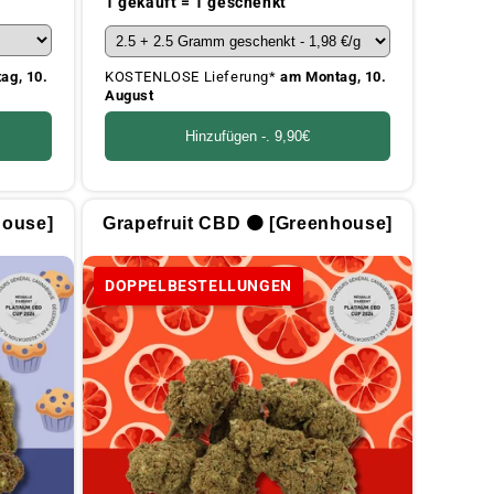
1 gekauft = 1 geschenkt
ag, 10.
KOSTENLOSE Lieferung*
am Montag, 10.
August
Hinzufügen -.
9,90€
house]
Grapefruit CBD 🟠 [Greenhouse]
DOPPELBESTELLUNGEN