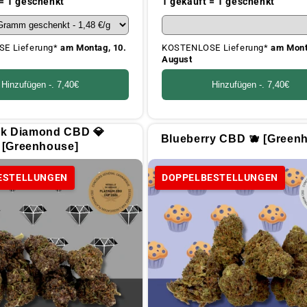
 = 1 geschenkt
1 gekauft = 1 geschenkt
E Lieferung*
am Montag, 10.
KOSTENLOSE Lieferung*
am Mont
August
Hinzufügen -.
7,40€
Hinzufügen -.
7,40€
ck Diamond CBD 💎
Blueberry CBD 🫐 [Green
[Greenhouse]
ESTELLUNGEN
DOPPELBESTELLUNGEN