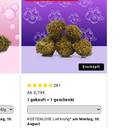
Erschöpft
261
Üblicher
Ab
0,79€
Preis
1 gekauft = 1 geschenkt
ag, 10.
KOSTENLOSE Lieferung*
am Montag, 10.
August