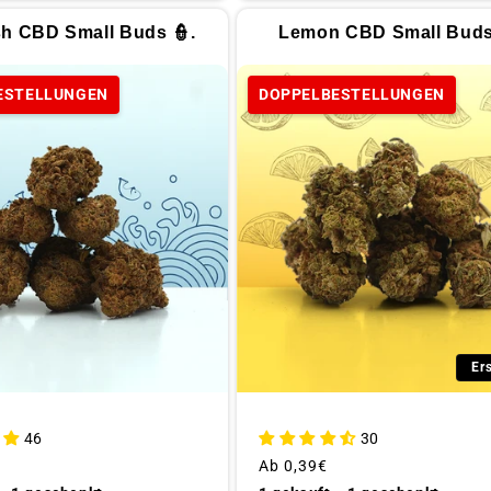
h CBD Small Buds 👮.
Lemon CBD Small Buds
ESTELLUNGEN
DOPPELBESTELLUNGEN
Er
46
30
Üblicher
Ab
0,39€
Preis