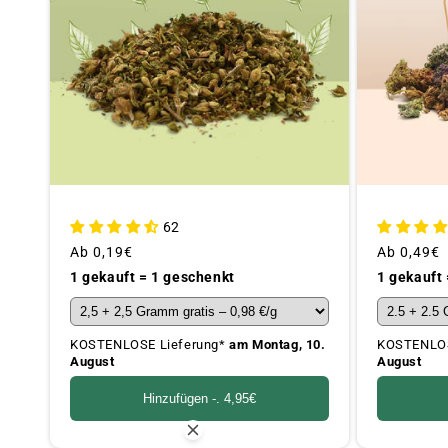
62
Üblicher
Ab
0,19€
Üblicher
Ab
0,49€
Preis
Preis
1 gekauft = 1 geschenkt
1 gekauft
KOSTENLOSE Lieferung*
am Montag, 10.
KOSTENLOS
August
August
Hinzufügen -.
4,95€