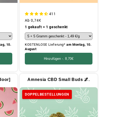
411
Üblicher
Ab
0,74€
Preis
1 gekauft = 1 geschenkt
ag, 10.
KOSTENLOSE Lieferung*
am Montag, 10.
August
Hinzufügen -.
8,70€
door]
Amnesia CBD Small Buds 🌌.
DOPPELBESTELLUNGEN