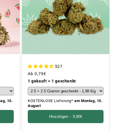
527
Üblicher
Ab
0,79€
Preis
1 gekauft = 1 geschenkt
ag, 10.
KOSTENLOSE Lieferung*
am Montag, 10.
August
Hinzufügen -.
9,90€