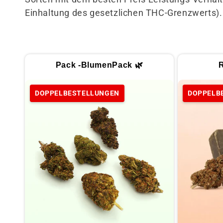
m
Einhaltung des gesetzlichen THC-Grenzwerts).
m
l
Pack -BlumenPack 🌿
R
u
DOPPELBESTELLUNGEN
DOPPELB
n
g
: