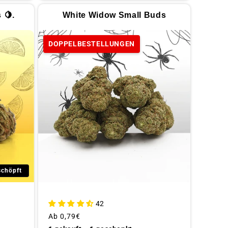
 🍋.
White Widow Small Buds
DOPPELBESTELLUNGEN
schöpft
42
Üblicher
Ab
0,79€
Preis