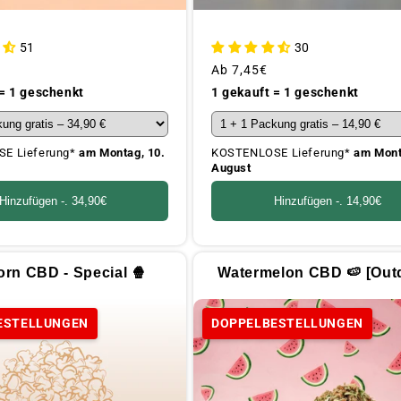
51
30
€
Üblicher
Ab
7,45€
Preis
 = 1 geschenkt
1 gekauft = 1 geschenkt
E Lieferung*
am Montag, 10.
KOSTENLOSE Lieferung*
am Mont
August
Hinzufügen -.
34,90€
Hinzufügen -.
14,90€
rn CBD - Special 🍿
Watermelon CBD 🍉 [Out
ESTELLUNGEN
DOPPELBESTELLUNGEN