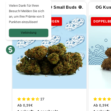
Vielen Dank für Ihren
Cookie Kush CBD Small Buds 🍪.
OG Kus
Besuch! Melden Sie sich
an, um Ihre Prämie von 5
DOPPELBESTELLUNGEN
DOPPELB
Punkten einzulösen!
Verbindung
27
Üblicher
Ab
0,39€
Üblicher
Ab
0,39€
Preis
Preis