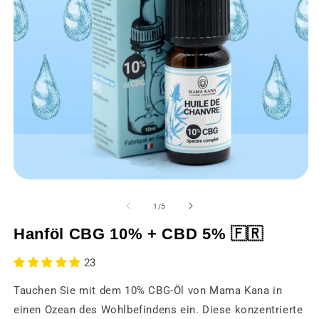
Medien
M
1
2
in
in
von
1
/
5
einem
e
modalen
m
Hanföl CBG 10% + CBD 5% 🇫🇷
Fenster
F
öffnen
öf
23
Tauchen Sie mit dem 10% CBG-Öl von Mama Kana in
einen Ozean des Wohlbefindens ein. Diese konzentrierte