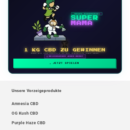
NEUES VIDEOSPIEL
SUPER
MAMA
🏆
1 KG CBD ZU GEWINNEN
Mach mit und klettere in der Rangliste nach oben
🗓 BELOHNUNGEN JEDEN MONAT
JETZT SPIELEN
Unsere Vorzeigeprodukte
Amnesia CBD
OG Kush CBD
Purple Haze CBD