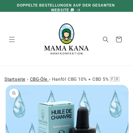
und zum
DOPPELTE BESTELLUNGEN AUF DER GESAMTEN
Inhalt
WEBSITE 🎁
übergehen
Warenkorb
Startseite
›
CBG-Öle
›
Hanföl CBG 10% + CBD 5% 🇫🇷
 den
oduktinformationen
ringen