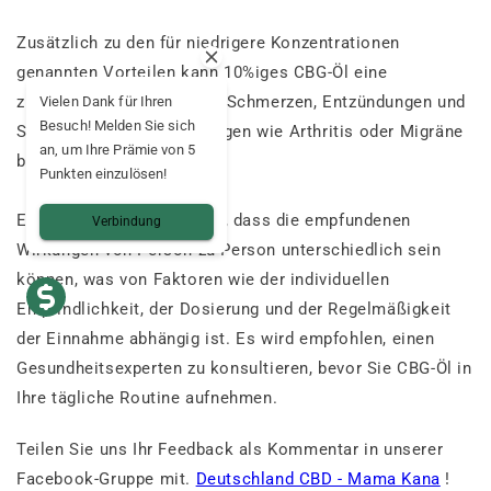
Zusätzlich zu den für niedrigere Konzentrationen
genannten Vorteilen kann 10%iges CBG-Öl eine
zusätzliche Linderung von Schmerzen, Entzündungen und
Vielen Dank für Ihren
Besuch! Melden Sie sich
Symptomen bei Erkrankungen wie Arthritis oder Migräne
an, um Ihre Prämie von 5
bieten.
Punkten einzulösen!
Es ist wichtig zu beachten, dass die empfundenen
Verbindung
Wirkungen von Person zu Person unterschiedlich sein
können, was von Faktoren wie der individuellen
Empfindlichkeit, der Dosierung und der Regelmäßigkeit
der Einnahme abhängig ist. Es wird empfohlen, einen
Gesundheitsexperten zu konsultieren, bevor Sie CBG-Öl in
Ihre tägliche Routine aufnehmen.
Teilen Sie uns Ihr Feedback als Kommentar in unserer
Facebook-Gruppe mit.
Deutschland CBD - Mama Kana
!