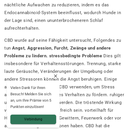
nächtliche Aufwachen zu reduzieren, indem es das
Endocannabinoid-System beeinflusst, wodurch Hunde in
der Lage sind, einen ununterbrocheneren Schlaf
aufrechterhalten.
CBD wurde auf seine Fähigkeit untersucht, Folgendes zu
tun
Angst, Aggression, Furcht, Zwänge und andere
Probleme zu lindern. stressbedingte Probleme
Dies gilt
insbesondere für Verhaltensstörungen. Trennung, starke
laute Geräusche, Veränderungen der Umgebung oder
andere Stressoren können die Angst beruhigen. Einige
aggressive Hunde können CBD verwenden, um Stress
Vielen Dank für Ihren
Besuch! Melden Sie sich
abzubauen und ein ruhigeres Verhalten zu fördern. ruhiger
an, um Ihre Prämie von 5
und weniger aggressiv zu werden. Die tröstende Wirkung
Punkten einzulösen!
von CBD kann ebenfalls hilfreich sein. vorteilhaft für
Hunde sein, die Angst vor Gewittern, Feuerwerk oder vor
Verbindung
anderen stressigen Situationen haben. CBD hat die