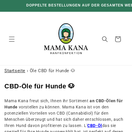
und zum
100 G GRATIS PRO 100 € EINKAUF 🔥
Inhalt
übergehen
Warenkorb
Startseite
›
Öle CBD für Hunde 🐶
K
CBD-Öle für Hunde 🐶
o
Mama Kana freut sich, Ihnen ihr Sortiment
an CBD-Ölen für
l
Hunde
vorstellen zu können. Mama Kana ist von den
l
potenziellen Vorteilen von CBD (Cannabidiol) für den
e
Menschen überzeugt und hat sich daher entschlossen, auch
Ihren Hund davon profitieren zu lassen. L'
CBD-Öl
das sie
k
speziell für Ihre Hunde ausgewählt hat, ist perfekt auf deren