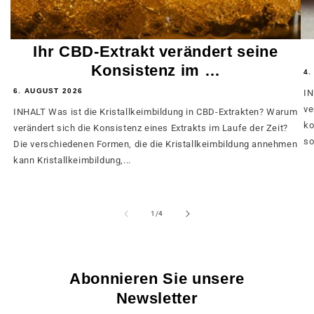
Ihr CBD-Extrakt verändert seine
Konsistenz im …
4.
6. AUGUST 2026
IN
ve
INHALT Was ist die Kristallkeimbildung in CBD-Extrakten? Warum
ko
verändert sich die Konsistenz eines Extrakts im Laufe der Zeit?
so
Die verschiedenen Formen, die die Kristallkeimbildung annehmen
kann Kristallkeimbildung,...
von
1
/
4
Abonnieren Sie unsere
Newsletter