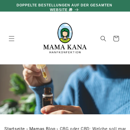
und zum
DOPPELTE BESTELLUNGEN AUF DER GESAMTEN
Inhalt
WEBSITE 🎁
übergehen
Warenkorb
Startseite
›
Mamas Blog
›
CBG oder CBD: Welche soll man a