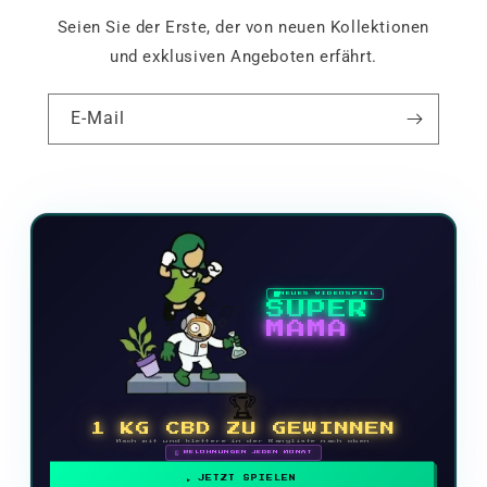
Seien Sie der Erste, der von neuen Kollektionen
und exklusiven Angeboten erfährt.
E-Mail
NEUES VIDEOSPIEL
SUPER
MAMA
🏆
1 KG CBD ZU GEWINNEN
Mach mit und klettere in der Rangliste nach oben
🗓 BELOHNUNGEN JEDEN MONAT
JETZT SPIELEN