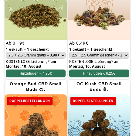
Üblicher
Ab
0,19€
Üblicher
Ab
0,49€
Preis
Preis
1 gekauft = 1 geschenkt
1 gekauft = 1 geschenkt
KOSTENLOSE Lieferung*
am
KOSTENLOSE Lieferung*
am
Montag, 10. August
Montag, 10. August
Hinzufügen -.
4,95€
Hinzufügen -.
6,25€
Orange Bud CBD Small
OG Kush CBD Small
Buds 🍊.
Buds 👮.
DOPPELBESTELLUNGEN
DOPPELBESTELLUNGEN