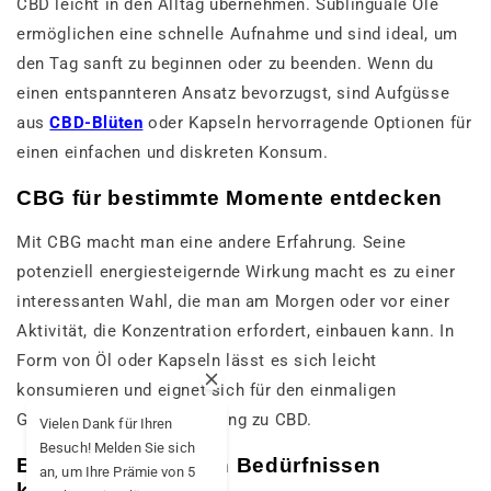
CBD leicht in den Alltag übernehmen. Sublinguale Öle
ermöglichen eine schnelle Aufnahme und sind ideal, um
den Tag sanft zu beginnen oder zu beenden. Wenn du
einen entspannteren Ansatz bevorzugst, sind Aufgüsse
aus
CBD-Blüten
oder Kapseln hervorragende Optionen für
einen einfachen und diskreten Konsum.
CBG für bestimmte Momente entdecken
Mit CBG macht man eine andere Erfahrung. Seine
potenziell energiesteigernde Wirkung macht es zu einer
interessanten Wahl, die man am Morgen oder vor einer
Aktivität, die Konzentration erfordert, einbauen kann. In
Form von Öl oder Kapseln lässt es sich leicht
konsumieren und eignet sich für den einmaligen
Gebrauch oder als Ergänzung zu CBD.
Vielen Dank für Ihren
Besuch! Melden Sie sich
Beides nach deinen Bedürfnissen
an, um Ihre Prämie von 5
kombinieren