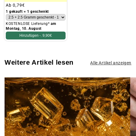
Üblicher
Ab
0,79€
Preis
1 gekauft = 1 geschenkt
KOSTENLOSE Lieferung*
am
Montag, 10. August
Hinzufügen -.
9,90€
Weitere Artikel lesen
Alle Artikel anzeigen