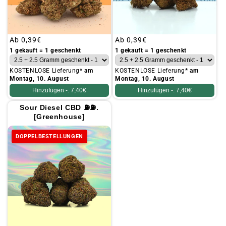
Üblicher
Ab
0,39€
Üblicher
Ab
0,39€
Preis
Preis
1 gekauft = 1 geschenkt
1 gekauft = 1 geschenkt
KOSTENLOSE Lieferung*
am
KOSTENLOSE Lieferung*
am
Montag, 10. August
Montag, 10. August
Hinzufügen -.
7,40€
Hinzufügen -.
7,40€
Sour Diesel CBD ⛽⛽.
[Greenhouse]
DOPPELBESTELLUNGEN