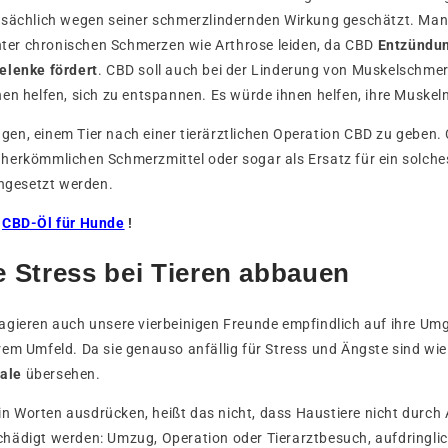
tsächlich wegen seiner schmerzlindernden Wirkung geschätzt. Man
unter chronischen Schmerzen wie Arthrose leiden, da CBD
Entzündun
elenke fördert
. CBD soll auch bei der Linderung von Muskelschmer
en helfen, sich zu entspannen. Es würde ihnen helfen, ihre Muske
en, einem Tier nach einer tierärztlichen Operation CBD zu geben.
herkömmlichen Schmerzmittel oder sogar als Ersatz für ein solche
ingesetzt werden.
r
CBD-Öl für Hunde
!
 Stress bei Tieren abbauen
agieren auch unsere vierbeinigen Freunde empfindlich auf ihre U
em Umfeld. Da sie genauso anfällig für Stress und Ängste sind wie
nale
übersehen.
t in Worten ausdrücken, heißt das nicht, dass Haustiere nicht durch
hädigt werden: Umzug, Operation oder Tierarztbesuch, aufdringli