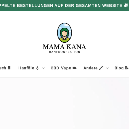
PPELTE BESTELLUNGEN AUF DER GESAMTEN WEBSITE 🎁
ch 🍫
Hanföle 💧
CBD-Vape ☁️
Andere 🖍️
Blog 📝