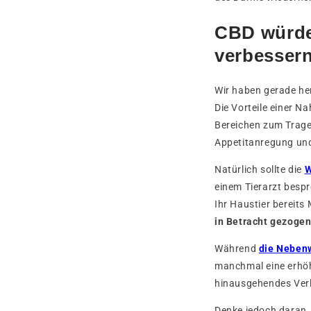
CBD würde
verbessern
Wir haben gerade he
Die Vorteile einer 
Bereichen zum Trag
Appetitanregung un
Natürlich sollte die
W
einem Tierarzt besp
Ihr Haustier bereit
in Betracht gezoge
Während
die Neben
manchmal eine erhöh
hinausgehendes Verl
Denke jedoch daran, 