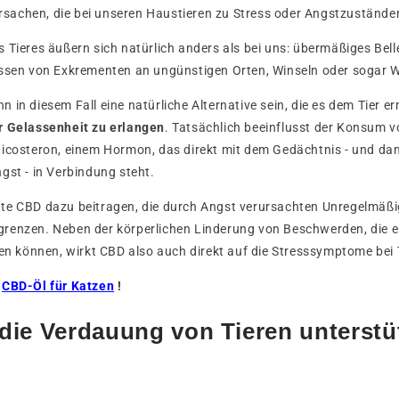
 Ursachen, die bei unseren Haustieren zu Stress oder Angstzuständ
 Tieres äußern sich natürlich anders als bei uns: übermäßiges Bel
essen von Exkrementen an ungünstigen Orten, Winseln oder sogar 
n in diesem Fall eine natürliche Alternative sein, die es dem Tier e
r Gelassenheit zu erlangen
. Tatsächlich beeinflusst der Konsum v
ticosteron, einem Hormon, das direkt mit dem Gedächtnis - und da
gst - in Verbindung steht.
te CBD dazu beitragen, die durch Angst verursachten Unregelmäßi
renzen. Neben der körperlichen Linderung von Beschwerden, die e
len können, wirkt CBD also auch direkt auf die Stresssymptome bei T
r
CBD-Öl für Katzen
!
ie Verdauung von Tieren unterstü