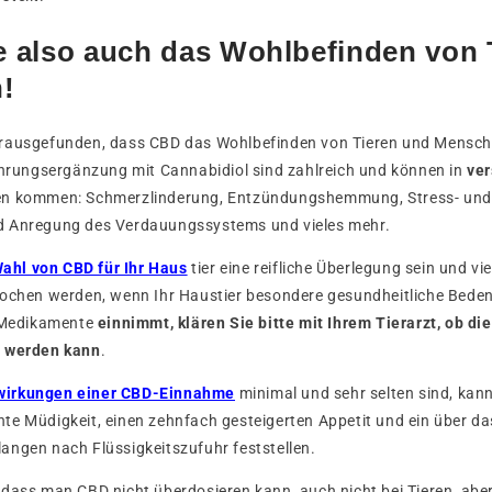
 also auch das Wohlbefinden von 
!
rausgefunden, dass CBD das Wohlbefinden von Tieren und Mensch
Nahrungsergänzung mit Cannabidiol sind zahlreich und können in
ve
en kommen: Schmerzlinderung, Entzündungshemmung, Stress- und
d Anregung des Verdauungssystems und vieles mehr.
ahl von CBD für Ihr Haus
tier eine reifliche Überlegung sein und vie
rochen werden, wenn Ihr Haustier besondere gesundheitliche Bede
s Medikamente
einnimmt, klären Sie bitte mit Ihrem Tierarzt, ob d
n werden kann
.
wirkungen einer CBD-Einnahme
minimal und sehr selten sind, kan
te Müdigkeit, einen zehnfach gesteigerten Appetit und ein über d
angen nach Flüssigkeitszufuhr feststellen.
dass man CBD nicht überdosieren kann, auch nicht bei Tieren, aber 