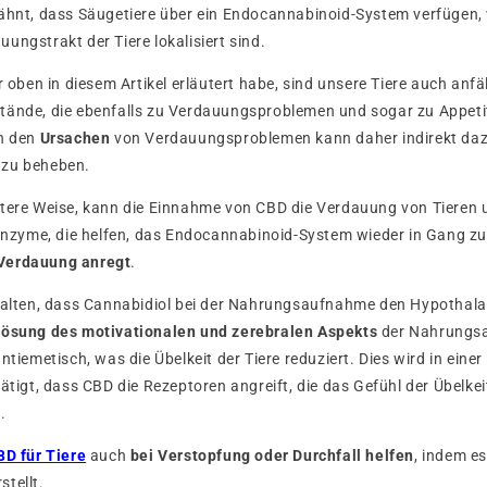
wähnt, dass Säugetiere über ein Endocannabinoid-System verfügen, 
ungstrakt der Tiere lokalisiert sind.
r oben in diesem Artikel erläutert habe, sind unsere Tiere auch anfä
tände, die ebenfalls zu Verdauungsproblemen und sogar zu Appetit
n den
Ursachen
von Verdauungsproblemen kann daher indirekt dazu
 zu beheben.
ktere Weise, kann die Einnahme von CBD die Verdauung von Tieren 
 Enzyme, die helfen, das Endocannabinoid-System wieder in Gang zu
Verdauung anregt
.
uhalten, dass Cannabidiol bei der Nahrungsaufnahme den Hypothala
lösung des motivationalen und zerebralen Aspekts
der Nahrungsa
ntiemetisch, was die Übelkeit der Tiere reduziert. Dies wird in eine
ätigt, dass CBD die Rezeptoren angreift, die das Gefühl der Übelkei
.
BD für Tiere
auch
bei Verstopfung oder Durchfall helfen
, indem es
tellt.