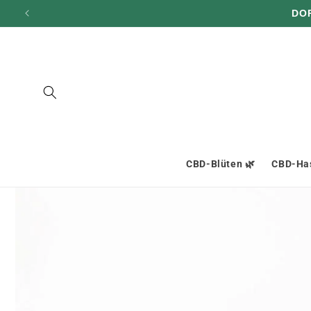
und zum
DO
Inhalt
übergehen
CBD-Blüten 🌿
CBD-Has