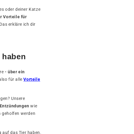
es oder deiner Katze
r Vorteile für
s erkläre ich dir
 haben
ere
- über ein
lso für alle
Vorteile
ngen? Unsere
e Entzündungen
wie
en geholfen werden
auf das Tier haben.