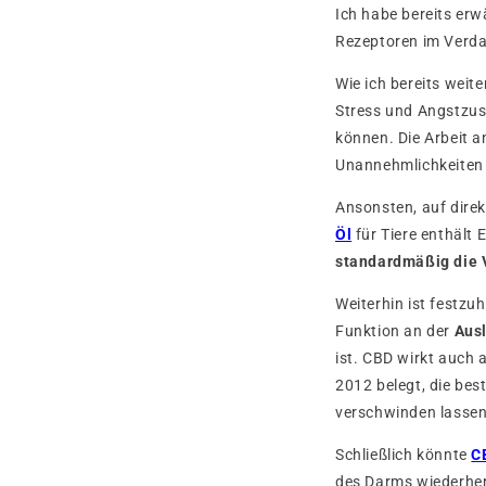
Ich habe bereits er
Rezeptoren im Verdau
Wie ich bereits weite
Stress und Angstzus
können. Die Arbeit a
Unannehmlichkeiten
Ansonsten, auf dire
Öl
für Tiere enthält
standardmäßig die 
Weiterhin ist festz
Funktion an der
Aus
ist. CBD wirkt auch a
2012 belegt, die best
verschwinden lassen
Schließlich könnte
C
des Darms wiederhers