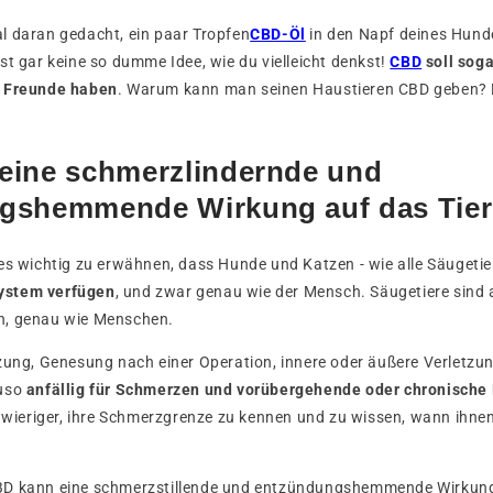
l daran gedacht, ein paar Tropfen
CBD-Öl
in den Napf deines Hund
st gar keine so dumme Idee, wie du vielleicht denkst!
CBD
soll soga
n Freunde haben
. Warum kann man seinen Haustieren CBD geben? Da
eine schmerzlindernde und
gshemmende Wirkung auf das Tier
es wichtig zu erwähnen, dass Hunde und Katzen - wie alle Säugeti
ystem verfügen
, und zwar genau wie der Mensch. Säugetiere sind a
h, genau wie Menschen.
tzung, Genesung nach einer Operation, innere oder äußere Verletzu
auso
anfällig für Schmerzen und vorübergehende oder chronisch
chwieriger, ihre Schmerzgrenze zu kennen und zu wissen, wann ihn
BD kann eine schmerzstillende und entzündungshemmende Wirkung 