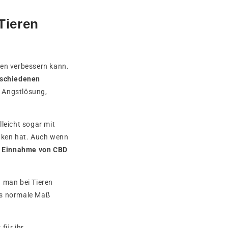
Tieren
en verbessern kann.
rschiedenen
 Angstlösung,
lleicht sogar mit
nken hat. Auch wenn
ie Einnahme von CBD
n man bei Tieren
as normale Maß
für ihr