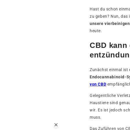
Hast du schon einma
zu geben? Nun, das i
unsere vierbeinige
heute.
CBD kann 
entzündun
Zunächst einmal ist 
Endocannabinoid-S
von CBD
empfänglic
Gelegentliche Verle
Haustiere sind gen
wir. Es ist jedoch s
muss.
Das Zuführen von C