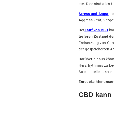
etc. Dies sind alles
Stress und Angst
des
Aggressivität, Verg
Der
Kauf von CBD
kan
tieferen Zustand de
Freisetzung von Cor
der gespeicherten An
Darüber hinaus könn
Herzrhythmus zu beg
Stressquelle darstel
Entdecke hier unse
CBD kann d