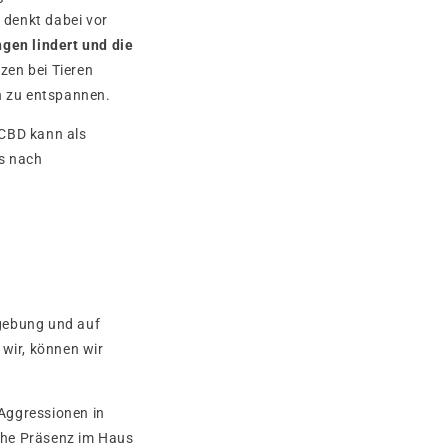
 denkt dabei vor
gen lindert und die
zen bei Tieren
ln zu entspannen.
 CBD kann als
s nach
mgebung und auf
 wir, können wir
 Aggressionen in
che Präsenz im Haus