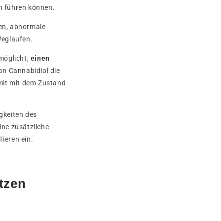
en führen können.
len, abnormale
Weglaufen.
rmöglicht,
einen
on Cannabidiol die
mit mit dem Zustand
gkeiten des
ine zusätzliche
ieren ein.
tzen