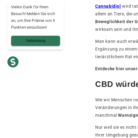
Cannabidiol
wird ta
Vielen Dank für Ihren
allem an Tiere, die 
Besuch! Melden Sie sich
an, um Ihre Prämie von 5
Beweglichkeit der G
Punkten einzulösen!
wirksam sein und ihn
Verbindung
Man kann auch erwäg
Ergänzung zu einem 
tierärztlichem Rat e
Entdecke hier unse
CBD würde
Wie wir Menschen re
Veränderungen in ihr
manchmal
Warnsig
Nur weil sie es nich
ihrer Umgebung gesc