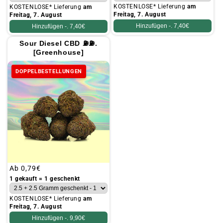
KOSTENLOSE* Lieferung
am
KOSTENLOSE* Lieferung
am
Freitag, 7. August
Freitag, 7. August
Hinzufügen -.
7,40€
Hinzufügen -.
7,40€
Sour Diesel CBD ⛽⛽.
[Greenhouse]
DOPPELBESTELLUNGEN
Üblicher
Ab
0,79€
Preis
1 gekauft = 1 geschenkt
KOSTENLOSE* Lieferung
am
Freitag, 7. August
Hinzufügen -.
9,90€