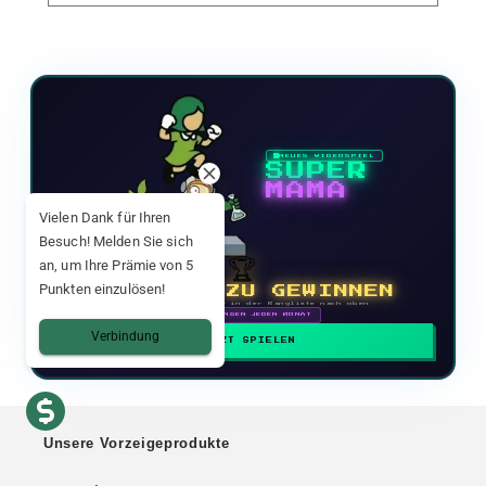
NEUES VIDEOSPIEL
SUPER
MAMA
Vielen Dank für Ihren
Besuch! Melden Sie sich
🏆
an, um Ihre Prämie von 5
Punkten einzulösen!
1 KG CBD ZU GEWINNEN
Mach mit und klettere in der Rangliste nach oben
🗓 BELOHNUNGEN JEDEN MONAT
Verbindung
JETZT SPIELEN
Unsere Vorzeigeprodukte