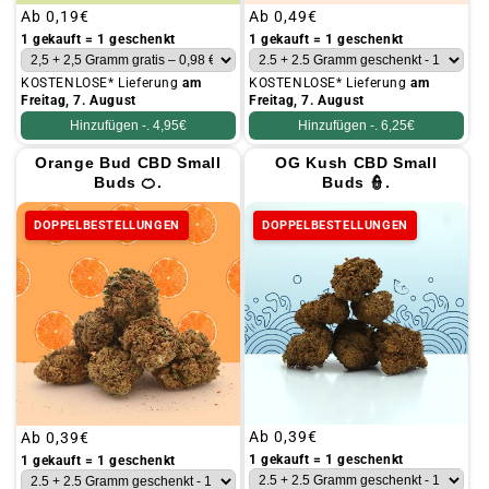
Üblicher
Ab
0,19€
Üblicher
Ab
0,49€
Preis
Preis
1 gekauft = 1 geschenkt
1 gekauft = 1 geschenkt
KOSTENLOSE* Lieferung
am
KOSTENLOSE* Lieferung
am
Freitag, 7. August
Freitag, 7. August
Hinzufügen -.
4,95€
Hinzufügen -.
6,25€
Orange Bud CBD Small
OG Kush CBD Small
Buds 🍊.
Buds 👮.
DOPPELBESTELLUNGEN
DOPPELBESTELLUNGEN
Üblicher
Ab
0,39€
Üblicher
Ab
0,39€
Preis
Preis
1 gekauft = 1 geschenkt
1 gekauft = 1 geschenkt