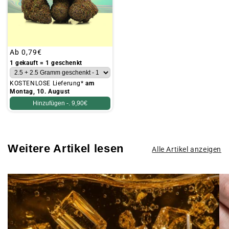
Üblicher
Ab
0,79€
Preis
1 gekauft = 1 geschenkt
KOSTENLOSE Lieferung*
am
Montag, 10. August
Hinzufügen -.
9,90€
Weitere Artikel lesen
Alle Artikel anzeigen