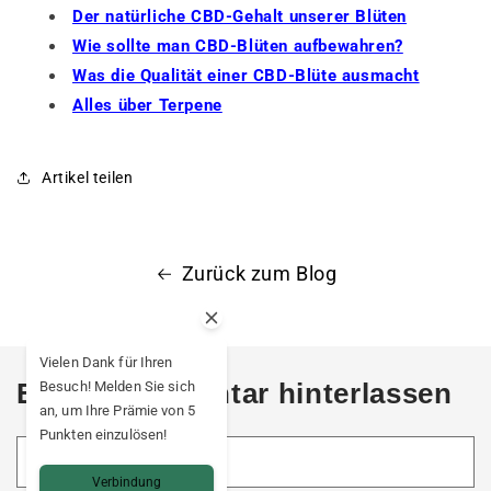
Der natürliche CBD-Gehalt unserer Blüten
Wie sollte man CBD-Blüten aufbewahren?
Was die Qualität einer CBD-Blüte ausmacht
Alles über Terpene
Artikel teilen
Zurück zum Blog
Vielen Dank für Ihren
Einen Kommentar hinterlassen
Besuch! Melden Sie sich
an, um Ihre Prämie von 5
Punkten einzulösen!
Name
*
Verbindung