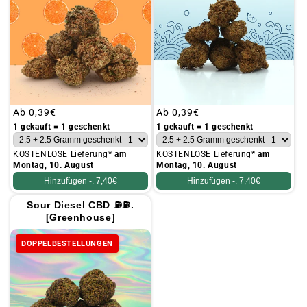
Üblicher
Ab
0,39€
Üblicher
Ab
0,39€
Preis
Preis
1 gekauft = 1 geschenkt
1 gekauft = 1 geschenkt
KOSTENLOSE Lieferung*
am
KOSTENLOSE Lieferung*
am
Montag, 10. August
Montag, 10. August
Hinzufügen -.
7,40€
Hinzufügen -.
7,40€
Sour Diesel CBD ⛽⛽.
[Greenhouse]
DOPPELBESTELLUNGEN