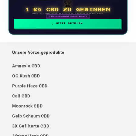
🏆
1 KG CBD ZU GEWINNEN
Mach mit und klettere in der Rangliste nach oben
🗓 BELOHNUNGEN JEDEN MONAT
JETZT SPIELEN
Unsere Vorzeigeprodukte
Amnesia CBD
OG Kush CBD
Purple Haze CBD
Cali CBD
Moonrock CBD
Gelb Schaum CBD
3X Gefilterte CBD