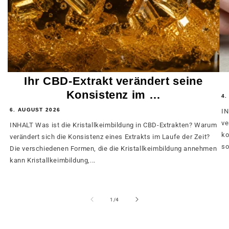
Ihr CBD-Extrakt verändert seine
Konsistenz im …
4.
6. AUGUST 2026
IN
ve
INHALT Was ist die Kristallkeimbildung in CBD-Extrakten? Warum
ko
verändert sich die Konsistenz eines Extrakts im Laufe der Zeit?
so
Die verschiedenen Formen, die die Kristallkeimbildung annehmen
kann Kristallkeimbildung,...
von
1
/
4