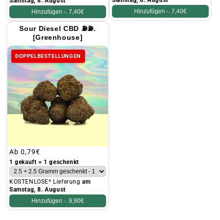
Samstag, 8. August
Samstag, 8. August
Hinzufügen -.
7,40€
Hinzufügen -.
7,40€
Sour Diesel CBD ⛽⛽.
[Greenhouse]
DOPPELBESTELLUNGEN
Üblicher
Ab
0,79€
Preis
1 gekauft = 1 geschenkt
KOSTENLOSE* Lieferung
am
Samstag, 8. August
Hinzufügen -.
9,90€