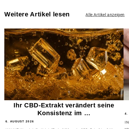
Weitere Artikel lesen
Alle Artikel anzeigen
Ihr CBD-Extrakt verändert seine
Konsistenz im …
4.
6. AUGUST 2026
IN
ve