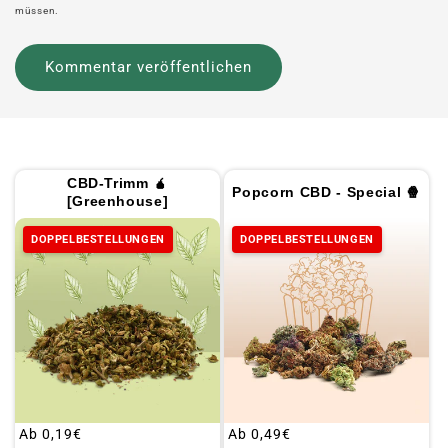
müssen.
CBD-Trimm 🧉
Popcorn CBD - Special 🍿
[Greenhouse]
DOPPELBESTELLUNGEN
DOPPELBESTELLUNGEN
Üblicher
Ab
0,19€
Üblicher
Ab
0,49€