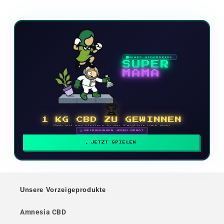
NEUES VIDEOSPIEL
SUPER
MAMA
🏆
1 KG CBD ZU GEWINNEN
Mach mit und klettere in der Rangliste nach oben
🗓 BELOHNUNGEN JEDEN MONAT
JETZT SPIELEN
Unsere Vorzeigeprodukte
Amnesia CBD