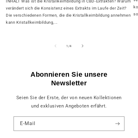
INHALT Was ist die Kristallkeimbildung in CBD-Extrakten? Warum
ko
verändert sich die Konsistenz eines Extrakts im Laufe der Zeit?
so
Die verschiedenen Formen, die die Kristallkeimbildung annehmen
kann Kristallkeimbildung,...
von
1
/
4
Abonnieren Sie unsere
Newsletter
Seien Sie der Erste, der von neuen Kollektionen
und exklusiven Angeboten erfährt.
E-Mail