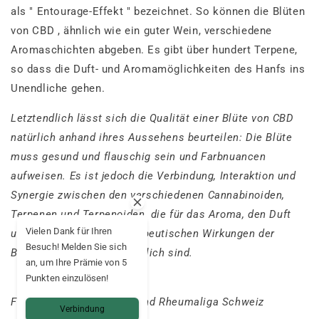
als "
Entourage-Effekt
" bezeichnet. So können die Blüten
von CBD , ähnlich wie ein guter Wein, verschiedene
Aromaschichten abgeben. Es gibt über hundert Terpene,
so dass die Duft- und Aromamöglichkeiten des Hanfs ins
Unendliche gehen.
Letztendlich lässt sich die Qualität einer Blüte von CBD
natürlich anhand ihres Aussehens beurteilen: Die Blüte
muss gesund und flauschig sein und Farbnuancen
aufweisen. Es ist jedoch die Verbindung, Interaktion und
Synergie zwischen den verschiedenen Cannabinoiden,
Terpenen und Terpenoiden, die für das Aroma, den Duft
Vielen Dank für Ihren
und die potenziellen therapeutischen Wirkungen der
Besuch! Melden Sie sich
Blüten von CBD verantwortlich sind.
an, um Ihre Prämie von 5
Punkten einzulösen!
Fotos: CannaConnection und Rheumaliga Schweiz
Verbindung