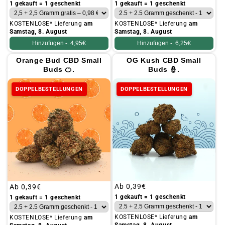
Preis
Preis
1 gekauft = 1 geschenkt
1 gekauft = 1 geschenkt
KOSTENLOSE* Lieferung
am
KOSTENLOSE* Lieferung
am
Samstag, 8. August
Samstag, 8. August
Hinzufügen -.
4,95€
Hinzufügen -.
6,25€
Orange Bud CBD Small
OG Kush CBD Small
Buds 🍊.
Buds 👮.
DOPPELBESTELLUNGEN
DOPPELBESTELLUNGEN
Üblicher
Ab
0,39€
Üblicher
Ab
0,39€
Preis
Preis
1 gekauft = 1 geschenkt
1 gekauft = 1 geschenkt
KOSTENLOSE* Lieferung
am
KOSTENLOSE* Lieferung
am