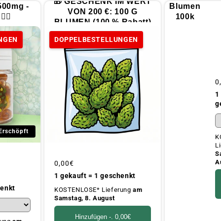
🎁 GESCHENK IM WERT
500mg -
Blumen
VON 200 €: 100 G
‍♀️
100k
BLUMEN (100 % Rabatt)
NGEN
DOPPELBESTELLUNGEN
Ü
0
P
1
g
Erschöpft
K
L
S
A
Üblicher
0,00€
Preis
1 gekauft = 1 geschenkt
henkt
KOSTENLOSE* Lieferung
am
Samstag, 8. August
Hinzufügen -.
0,00€