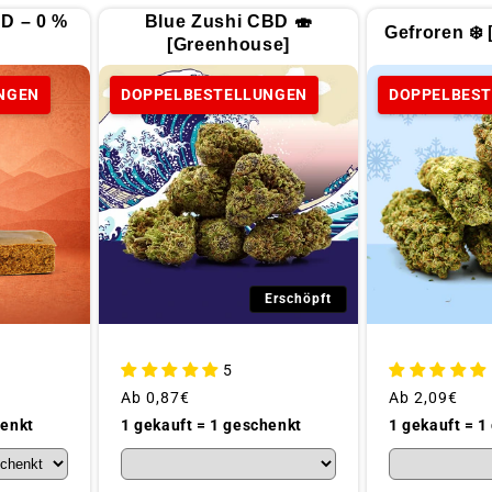
D – 0 %
Blue Zushi CBD 🍣
Gefroren ❄️ 
[Greenhouse]
NGEN
DOPPELBESTELLUNGEN
DOPPELBES
Erschöpft
5
Üblicher
Ab
0,87€
Üblicher
Ab
2,09€
Preis
Preis
henkt
1 gekauft = 1 geschenkt
1 gekauft = 1