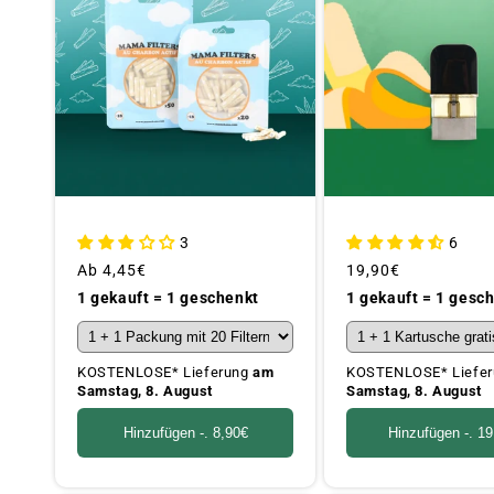
3
6
Üblicher
Ab
4,45€
Üblicher
19,90€
Preis
Preis
1 gekauft = 1 geschenkt
1 gekauft = 1 gesc
KOSTENLOSE* Lieferung
am
KOSTENLOSE* Liefe
Samstag, 8. August
Samstag, 8. August
Hinzufügen -.
8,90€
Hinzufügen -.
19