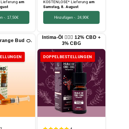
Lieferung
am
KOSTENLOSE* Lieferung
am
ugust
Samstag, 8. August
en -.
17,50€
Hinzufügen -.
24,90€
Intima-Öl 👩🏻‍⚕️ 12% CBD +
range Bud 🍊.
3% CBG
TELLUNGEN
DOPPELBESTELLUNGEN
7
4