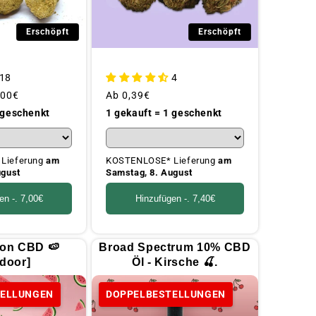
Erschöpft
Erschöpft
18
4
onspreis
,00€
Üblicher
Ab
0,39€
Preis
 geschenkt
1 gekauft = 1 geschenkt
Lieferung
am
KOSTENLOSE* Lieferung
am
ugust
Samstag, 8. August
en -.
7,00€
Hinzufügen -.
7,40€
on CBD 🍉
Broad Spectrum 10% CBD
door]
Öl - Kirsche 🍒.
TELLUNGEN
DOPPELBESTELLUNGEN