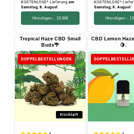
:
KOSTENLOSE* Lieferung
am
KOSTENLOSE* Liefe
Samstag, 8. August
Samstag, 8. August
A
Hinzufügen -.
19,90€
Hinzufügen -.
13
l
Tropical Haze CBD Small
CBD Lemon Haze
Buds🌴
🍋.
l
DOPPELBESTELLUNGEN
DOPPELBESTELLU
e
Erschöpft
3
4