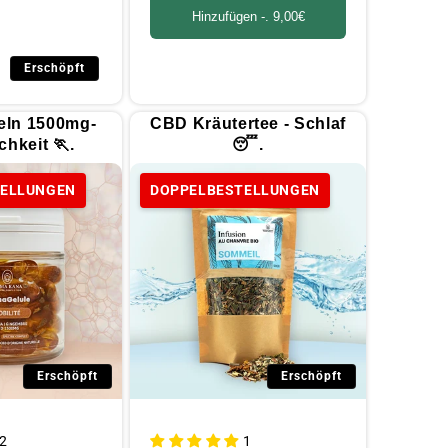
Hinzufügen -.
9,00€
Erschöpft
ln 1500mg-
CBD Kräutertee - Schlaf
hkeit 🏃.
😴.
TELLUNGEN
DOPPELBESTELLUNGEN
Erschöpft
Erschöpft
2
1