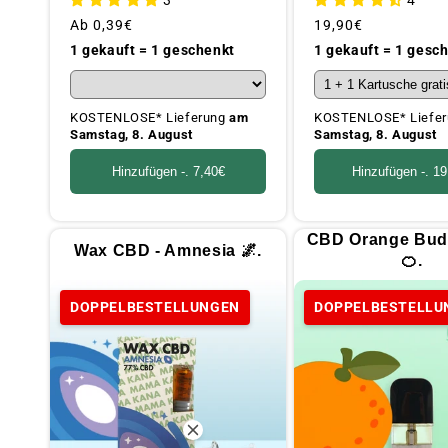
Üblicher
Ab
0,39€
Üblicher
19,90€
Preis
Preis
1 gekauft = 1 geschenkt
1 gekauft = 1 gesc
KOSTENLOSE* Lieferung
am
KOSTENLOSE* Liefe
Samstag, 8. August
Samstag, 8. August
Hinzufügen -.
7,40€
Hinzufügen -.
19
CBD Orange Bud
Wax CBD - Amnesia 🌌.
🍊.
DOPPELBESTELLUNGEN
DOPPELBESTELLU