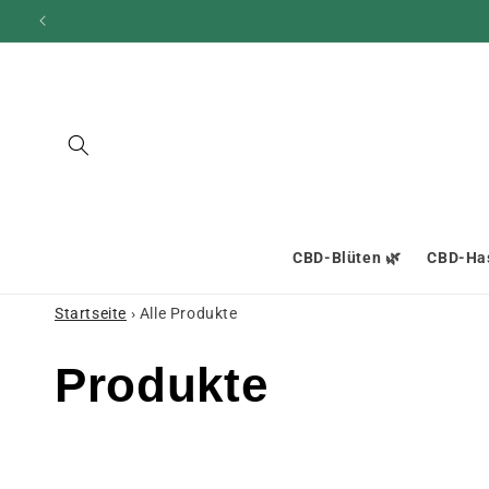
und zum
Inhalt
übergehen
CBD-Blüten 🌿
CBD-Has
Startseite
›
Alle Produkte
K
Produkte
o