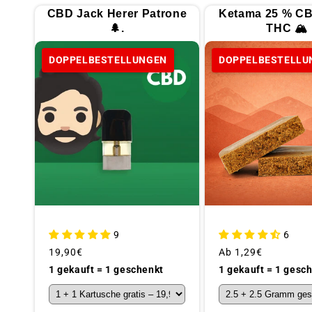
l
CBD Jack Herer Patrone
Ketama 25 % CB
🌲.
THC 🏔
l
DOPPELBESTELLUNGEN
DOPPELBESTELLU
e
k
t
i
o
9
6
Üblicher
19,90€
Üblicher
Ab
1,29€
Preis
Preis
1 gekauft = 1 geschenkt
1 gekauft = 1 gesc
n