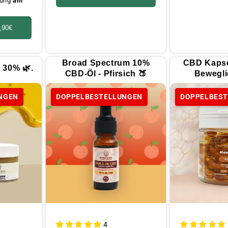
rung
am
,90€
Broad Spectrum 10%
CBD Kapse
 30% 🌿.
CBD-Öl - Pfirsich 🍑
Beweglic
NGEN
DOPPELBESTELLUNGEN
DOPPELBES
4