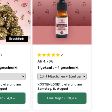
Erschöpft
3
2
Üblicher
Ab
4,70€
Preis
 geschenkt
1 gekauft = 1 geschenkt
Lieferung
am
KOSTENLOSE* Lieferung
am
ugust
Samstag, 8. August
en -.
4,95€
Hinzufügen -.
18,90€