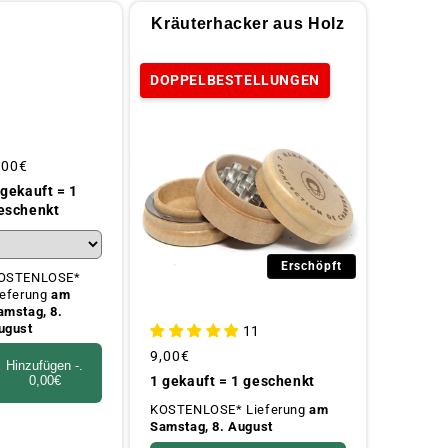
Kräuterhacker aus Holz
DOPPELBESTELLUNGEN
blicher
,00€
reis
 gekauft = 1
eschenkt
Erschöpft
OSTENLOSE*
ieferung
am
amstag, 8.
ugust
11
Üblicher
9,00€
Hinzufügen -.
Preis
1 gekauft = 1 geschenkt
0,00€
KOSTENLOSE* Lieferung
am
Samstag, 8. August