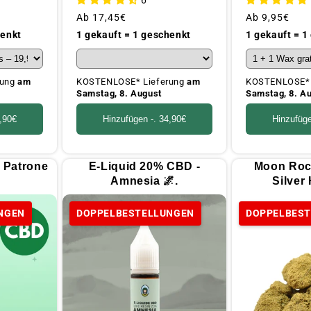
Üblicher
Ab
17,45€
Üblicher
Ab
9,95€
Preis
Preis
henkt
1 gekauft = 1 geschenkt
1 gekauft = 1
rung
am
KOSTENLOSE* Lieferung
am
KOSTENLOSE* 
Samstag, 8. August
Samstag, 8. A
,90€
Hinzufügen -.
34,90€
Hinzufüg
 Patrone
E-Liquid 20% CBD -
Moon Roc
Amnesia 🌌.
Silver
NGEN
DOPPELBESTELLUNGEN
DOPPELBES