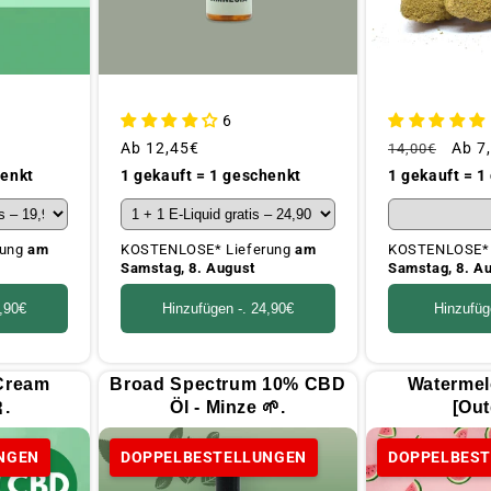
6
Üblicher
Ab
12,45€
Üblicher
Akti
Ab
7
14,00€
Preis
Preis
henkt
1 gekauft = 1 geschenkt
1 gekauft = 1
rung
am
KOSTENLOSE* Lieferung
am
KOSTENLOSE* 
Samstag, 8. August
Samstag, 8. A
,90€
Hinzufügen -.
24,90€
Hinzufüg
Cream
Broad Spectrum 10% CBD
Watermel
.
Öl - Minze 🌱.
[Out
NGEN
DOPPELBESTELLUNGEN
DOPPELBES