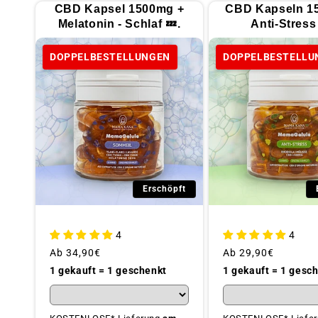
CBD Kapsel 1500mg +
CBD Kapseln 1
Melatonin - Schlaf 💤.
Anti-Stress 
DOPPELBESTELLUNGEN
DOPPELBESTELLU
Erschöpft
4
4
Üblicher
Ab
34,90€
Üblicher
Ab
29,90€
Preis
Preis
1 gekauft = 1 geschenkt
1 gekauft = 1 gesc