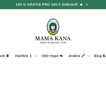
100 G GRATIS PRO 100 € EINKAUF 🔥
ch 🍫
Hanföle 💧
CBD-Vape ☁️
Andere 🖍️
Blog 📝