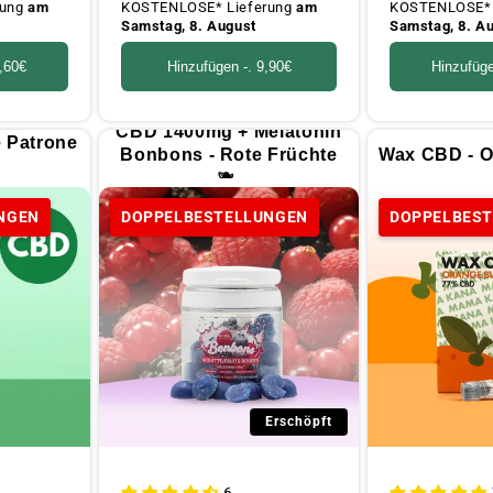
rung
am
KOSTENLOSE* Lieferung
am
KOSTENLOSE* 
Samstag, 8. August
Samstag, 8. A
,60€
Hinzufügen -.
9,90€
Hinzufüg
CBD 1400mg + Melatonin
 Patrone
Bonbons - Rote Früchte
Wax CBD - O
🫐.
NGEN
DOPPELBESTELLUNGEN
DOPPELBES
Erschöpft
6