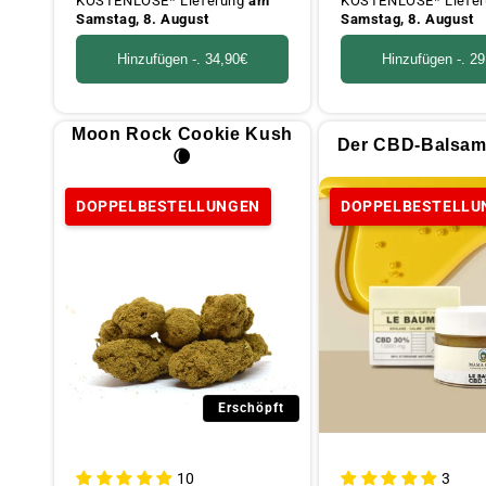
KOSTENLOSE* Lieferung
am
KOSTENLOSE* Liefe
Samstag, 8. August
Samstag, 8. August
Hinzufügen -.
34,90€
Hinzufügen -.
29
Moon Rock Cookie Kush
Der CBD-Balsam
🌘
DOPPELBESTELLUNGEN
DOPPELBESTELLU
Erschöpft
10
3