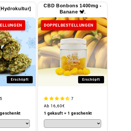
CBD Bonbons 1400mg -
[Hydrokultur]
Banane 🐒.
TELLUNGEN
DOPPELBESTELLUNGEN
Erschöpft
Erschöpft
5
7
Üblicher
Ab
16,60€
Preis
 geschenkt
1 gekauft = 1 geschenkt