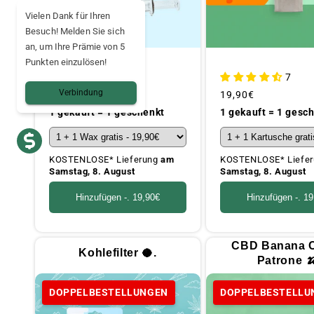
Vielen Dank für Ihren
Besuch! Melden Sie sich
an, um Ihre Prämie von 5
Punkten einzulösen!
5
7
Verbindung
Üblicher
Ab
9,95€
Üblicher
19,90€
Preis
Preis
1 gekauft = 1 geschenkt
1 gekauft = 1 gesc
KOSTENLOSE* Lieferung
am
KOSTENLOSE* Liefe
Samstag, 8. August
Samstag, 8. August
Hinzufügen -.
19,90€
Hinzufügen -.
19
CBD Banana 
Kohlefilter 🥥.
Patrone 
DOPPELBESTELLUNGEN
DOPPELBESTELLU