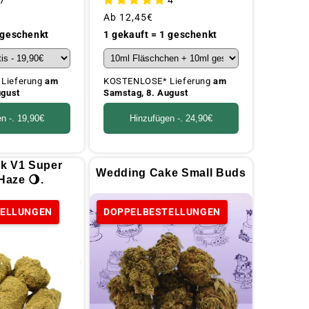
Üblicher
Ab
12,45€
Preis
 geschenkt
1 gekauft = 1 geschenkt
Lieferung
am
KOSTENLOSE* Lieferung
am
ugust
Samstag, 8. August
en -.
19,90€
Hinzufügen -.
24,90€
k V1 Super
Wedding Cake Small Buds
 Haze 🌖.
TELLUNGEN
DOPPELBESTELLUNGEN