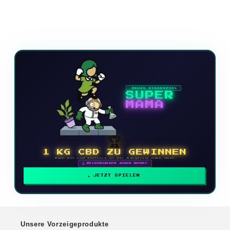
NEUES VIDEOSPIEL
SUPER
MAMA
🏆
1 KG CBD ZU GEWINNEN
Mach mit und klettere in der Rangliste nach oben
🗓 BELOHNUNGEN JEDEN MONAT
JETZT SPIELEN
Unsere Vorzeigeprodukte