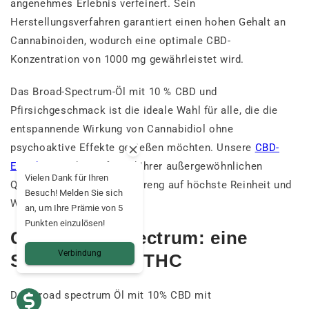
angenehmes Erlebnis verfeinert. Sein
Herstellungsverfahren garantiert einen hohen Gehalt an
Cannabinoiden, wodurch eine optimale CBD-
Konzentration von 1000 mg gewährleistet wird.
Das Broad-Spectrum-Öl mit 10 % CBD und
Pfirsichgeschmack ist die ideale Wahl für alle, die die
entspannende Wirkung von Cannabidiol ohne
psychoaktive Effekte genießen möchten. Unsere
CBD-
Extrakte
werden aufgrund ihrer außergewöhnlichen
Vielen Dank für Ihren
Qualität ausgewählt und streng auf höchste Reinheit und
Besuch! Melden Sie sich
Wirksamkeit geprüft.
an, um Ihre Prämie von 5
Punkten einzulösen!
CBD broad-spectrum: eine
Verbindung
Synergie ohne THC
Das broad spectrum Öl mit 10% CBD mit