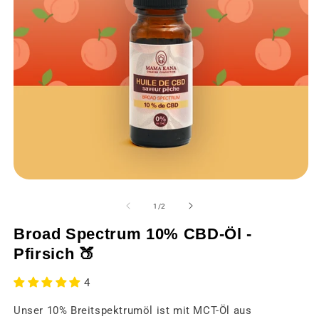
Medien
M
1
2
in
in
von
1
/
2
einem
e
modalen
m
Broad Spectrum 10% CBD-Öl -
Fenster
F
öffnen
öf
Pfirsich 🍑
4
Unser 10% Breitspektrumöl ist mit MCT-Öl aus