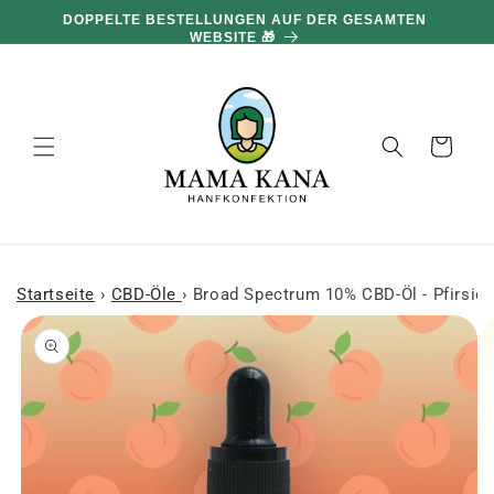
und zum
DOPPELTE BESTELLUNGEN AUF DER GESAMTEN
Inhalt
WEBSITE 🎁
übergehen
Warenkorb
Startseite
›
CBD-Öle
›
Broad Spectrum 10% CBD-Öl - Pfirsich
 den
oduktinformationen
ringen