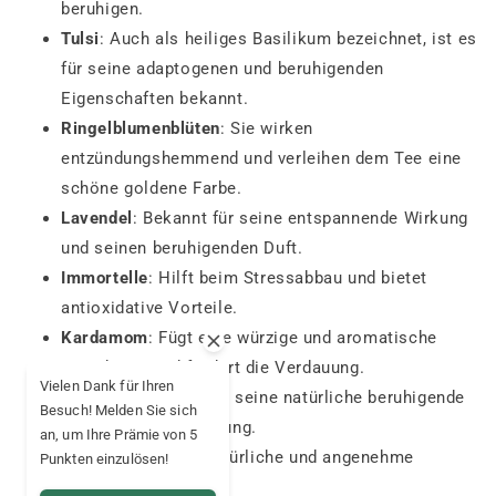
beruhigen.
Tulsi
: Auch als heiliges Basilikum bezeichnet, ist es
für seine adaptogenen und beruhigenden
Eigenschaften bekannt.
Ringelblumenblüten
: Sie wirken
entzündungshemmend und verleihen dem Tee eine
schöne goldene Farbe.
Lavendel
: Bekannt für seine entspannende Wirkung
und seinen beruhigenden Duft.
Immortelle
: Hilft beim Stressabbau und bietet
antioxidative Vorteile.
Kardamom
: Fügt eine würzige und aromatische
Note hinzu und fördert die Verdauung.
Vielen Dank für Ihren
Baldrian
: Bekannt für seine natürliche beruhigende
Besuch! Melden Sie sich
und sedierende Wirkung.
an, um Ihre Prämie von 5
Apfel
: Bietet eine natürliche und angenehme
Punkten einzulösen!
Weichheit.