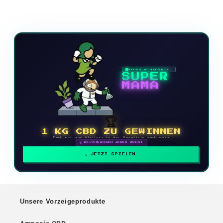
NEUES VIDEOSPIEL
SUPER
MAMA
🏆
1 KG CBD ZU GEWINNEN
Mach mit und klettere in der Rangliste nach oben
🗓 BELOHNUNGEN JEDEN MONAT
JETZT SPIELEN
Unsere Vorzeigeprodukte