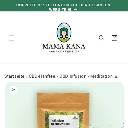
und zum
DOPPELTE BESTELLUNGEN AUF DER GESAMTEN
Inhalt
WEBSITE 🎁
übergehen
Warenkorb
Startseite
›
CBD-Hanftee
›
CBD Infusion - Meditation 🧘.
 den
oduktinformationen
ringen