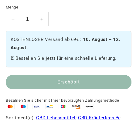
Menge
Reduziere
Erhöhen
die
Sie
Menge
die
KOSTENLOSER Versand ab 69€ :
10. August – 12.
von
Menge
CBD
an
August.
Infusion
CBD
⏳ Bestellen Sie jetzt für eine schnelle Lieferung.
-
Infusion
Meditation
-
🧘.
Meditation
🧘.
Erschöpft
Bezahlen Sie sicher mit Ihrer bevorzugten Zahlungsmethode
Sortiment(e):
CBD-Lebensmittel
;
CBD-Kräutertees ☕
;