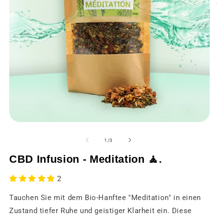
Medien
M
1
2
in
in
von
1
/
3
einem
e
modalen
m
CBD Infusion - Meditation 🧘.
Fenster
F
öffnen
öf
2
Tauchen Sie mit dem Bio-Hanftee "Meditation" in einen
Zustand tiefer Ruhe und geistiger Klarheit ein. Diese