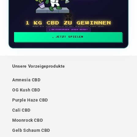
🏆
1 KG CBD ZU GEWINNEN
Mach mit und klettere in der Rangliste nach oben
🗓 BELOHNUNGEN JEDEN MONAT
JETZT SPIELEN
Unsere Vorzeigeprodukte
Amnesia CBD
OG Kush CBD
Purple Haze CBD
Cali CBD
Moonrock CBD
Gelb Schaum CBD