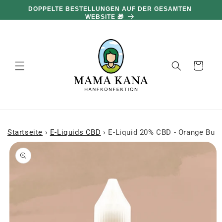
und zum
DOPPELTE BESTELLUNGEN AUF DER GESAMTEN
Inhalt
WEBSITE 🎁
übergehen
Warenkorb
Startseite
›
E-Liquids CBD
›
E-Liquid 20% CBD - Orange Bud 
 den
oduktinformationen
ringen