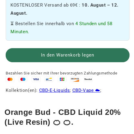
Menge
die
KOSTENLOSER Versand ab 69€ :
10. August – 12.
an
Menge
20%
an
August.
CBD
20%
⏳ Bestellen Sie innerhalb von
4 Stunden und 58
E-
CBD
Liquid
E-
Minuten.
-
Liquid
Orange
-
Bud
Orange
In den Warenkorb legen
🍊.
Bud
🍊.
Bezahlen Sie sicher mit Ihrer bevorzugten Zahlungsmethode
Kollektion(en):
CBD-E-Liquids
;
CBD-Vape ☁️
;
Orange Bud - CBD Liquid 20%
(Live Resin) 🍊 🍊.