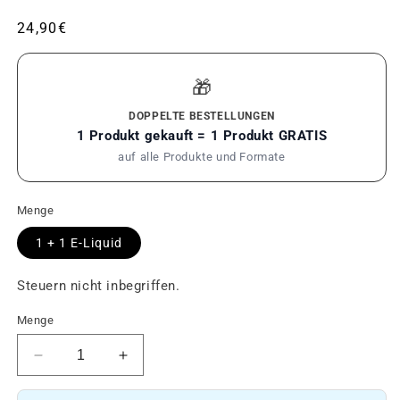
Üblicher
24,90€
Preis
🎁
DOPPELTE BESTELLUNGEN
1 Produkt gekauft = 1 Produkt GRATIS
auf alle Produkte und Formate
Menge
1 + 1 E-Liquid
Steuern nicht inbegriffen.
Menge
Reduziere
Erhöhen
die
Sie