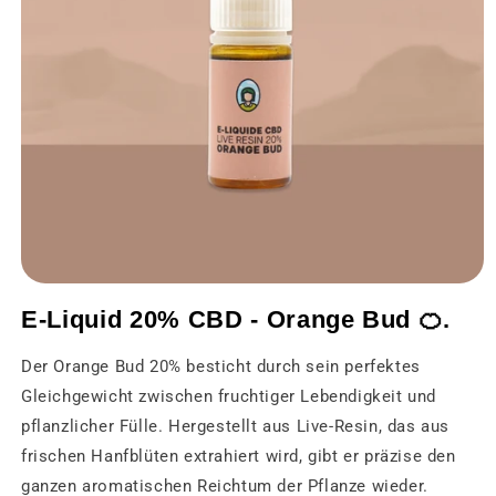
Medien
1
E-Liquid 20% CBD - Orange Bud 🍊.
in
einem
modalen
Der Orange Bud 20% besticht durch sein perfektes
Fenster
öffnen
Gleichgewicht zwischen fruchtiger Lebendigkeit und
pflanzlicher Fülle. Hergestellt aus Live-Resin, das aus
frischen Hanfblüten extrahiert wird, gibt er präzise den
ganzen aromatischen Reichtum der Pflanze wieder.