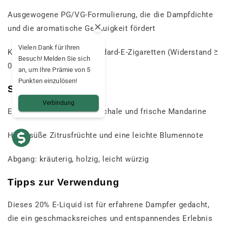
Ausgewogene PG/VG-Formulierung, die die Dampfdichte
und die aromatische Genauigkeit fördert
Vielen Dank für Ihren
Kompatibel mit allen Standard-E-Zigaretten (Widerstand ≥
Besuch! Melden Sie sich
0,8 Ω empfohlen)
an, um Ihre Prämie von 5
Punkten einzulösen!
Sensorisches Profil
Verbindung
Erster Eindruck: Orangenschale und frische Mandarine
Herz: süße Zitrusfrüchte und eine leichte Blumennote
Abgang: kräuterig, holzig, leicht würzig
Tipps zur Verwendung
Dieses 20% E-Liquid ist für erfahrene Dampfer gedacht,
die ein geschmacksreiches und entspannendes Erlebnis