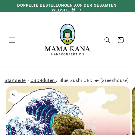
und zum
DOPPELTE BESTELLUNGEN AUF DER GESAMTEN
Inhalt
WEBSITE 🎁
übergehen
Warenkorb
Startseite
›
CBD-Blüten
›
Blue Zushi CBD 🍣 [Greenhouse]
 den
oduktinformationen
ringen