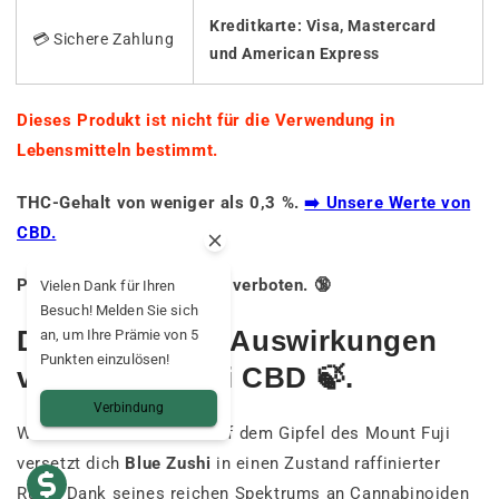
Kreditkarte: Visa, Mastercard
💳 Sichere Zahlung
und American Express
Dieses Produkt ist nicht für die Verwendung in
Lebensmitteln bestimmt.
THC-Gehalt von weniger als 0,3 %.
➡️ Unsere Werte von
CBD.
Produkt für Minderjährige verboten. 🔞
Vielen Dank für Ihren
Besuch! Melden Sie sich
Die möglichen Auswirkungen
an, um Ihre Prämie von 5
Punkten einzulösen!
von Blue Zushi CBD 🍃.
Verbindung
Wie eine Teezeremonie auf dem Gipfel des Mount Fuji
versetzt dich
Blue Zushi
in einen Zustand raffinierter
Ruhe. Dank seines reichen Spektrums an Cannabinoiden