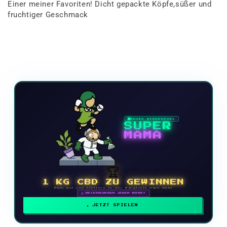
Einer meiner Favoriten! Dicht gepackte Köpfe,süßer und
fruchtiger Geschmack
NEUES VIDEOSPIEL
SUPER
MAMA
🏆
1 KG CBD ZU GEWINNEN
Mach mit und klettere in der Rangliste nach oben
🗓 BELOHNUNGEN JEDEN MONAT
JETZT SPIELEN