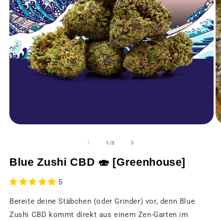
Medien
M
1
2
in
in
von
1
/
3
einem
e
modalen
m
Blue Zushi CBD 🍣 [Greenhouse]
Fenster
F
öffnen
öf
5
Bereite deine Stäbchen (oder Grinder) vor, denn Blue
Zushi CBD kommt direkt aus einem Zen-Garten im