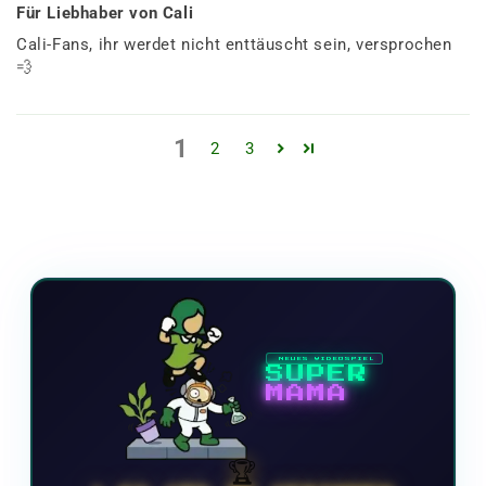
Für Liebhaber von Cali
Cali-Fans, ihr werdet nicht enttäuscht sein, versprochen
💨
1
2
3
NEUES VIDEOSPIEL
SUPER
MAMA
🏆