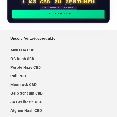
1 KG CBD ZU GEWINNEN
Mach mit und klettere in der Rangliste nach oben
🗓 BELOHNUNGEN JEDEN MONAT
JETZT SPIELEN
Unsere Vorzeigeprodukte
Amnesia CBD
OG Kush CBD
Purple Haze CBD
Cali CBD
Moonrock CBD
Gelb Schaum CBD
3X Gefilterte CBD
Afghan Hash CBD