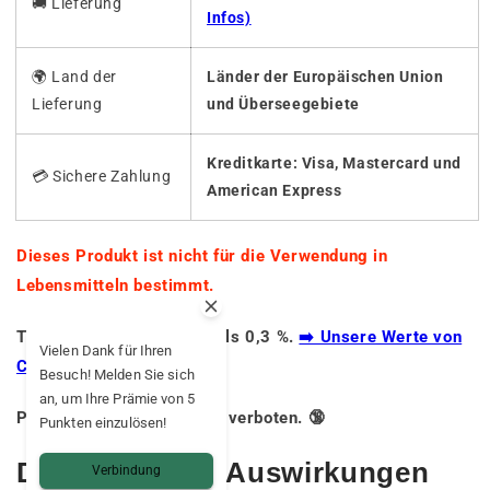
🚚
Lieferung
Infos)
🌍 Land der
Länder der Europäischen Union
Lieferung
und Überseegebiete
Kreditkarte: Visa, Mastercard und
💳 Sichere Zahlung
American Express
Dieses Produkt ist nicht für die Verwendung in
Lebensmitteln bestimmt.
THC-Gehalt von weniger als 0,3 %.
➡️ Unsere Werte von
Vielen Dank für Ihren
CBD.
Besuch! Melden Sie sich
an, um Ihre Prämie von 5
Produkt für Minderjährige verboten. 🔞
Punkten einzulösen!
Die möglichen Auswirkungen
Verbindung