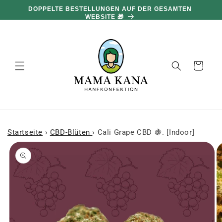
und zum
DOPPELTE BESTELLUNGEN AUF DER GESAMTEN
Inhalt
WEBSITE 🎁
übergehen
Warenkorb
Startseite
›
CBD-Blüten
›
Cali Grape CBD 🍇. [Indoor]
 den
oduktinformationen
ringen