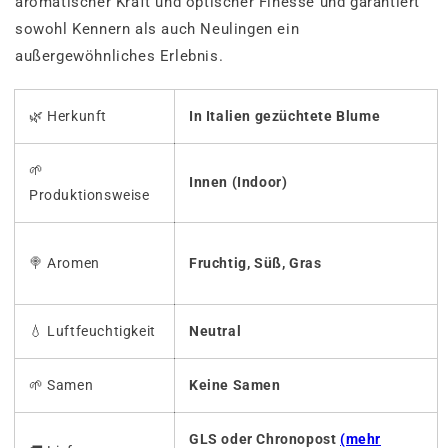
aromatischer Kraft und optischer Finesse und garantiert
sowohl Kennern als auch Neulingen ein
außergewöhnliches Erlebnis.
🌿 Herkunft
In Italien gezüchtete Blume
🌱
Innen (Indoor)
Produktionsweise
🍭
Aromen
Fruchtig,
Süß, Gras
💧
Luftfeuchtigkeit
Neutral
🌱
Samen
Keine Samen
GLS oder Chronopost
(mehr