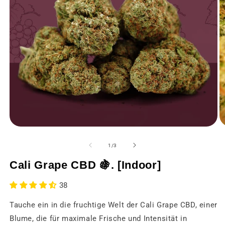
Medien
M
1
2
in
in
von
1
/
3
einem
e
modalen
m
Cali Grape CBD 🍇. [Indoor]
Fenster
F
öffnen
öf
38
Tauche ein in die fruchtige Welt der Cali Grape CBD, einer
Blume, die für maximale Frische und Intensität in