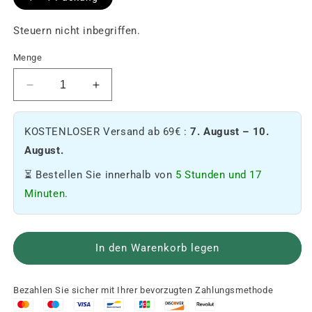
Steuern nicht inbegriffen.
Menge
Reduziere
Erhöhe
die
die
Menge
Menge
KOSTENLOSER Versand ab 69€ :
7. August – 10.
an
an
Royal
Royal
August.
Pack
Pack
⏳ Bestellen Sie innerhalb von
5 Stunden und 17
🌿
🌿
🍫.
🍫.
Minuten.
In den Warenkorb legen
Bezahlen Sie sicher mit Ihrer bevorzugten Zahlungsmethode