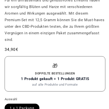
Für ein umfassendes und genussvolles Erlebnis haben
wir sorgfältig Blüten und Harze mit verschiedenen
Aromen und Wirkungen ausgewählt. Mit diesem
Premium-Set mit 12,5 Gramm können Sie die Must-haves
unter den CBD-Produkten testen, die zu Ihrem größten
Vergnügen in einem einzigen Paket zusammengefasst
sind.
Üblicher
34,90€
Preis
🎁
DOPPELTE BESTELLUNGEN
1 Produkt gekauft = 1 Produkt GRATIS
auf alle Produkte und Formate
Auswahl
1 + 1 Packung