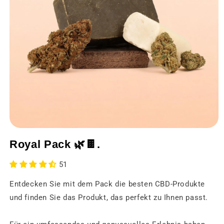
Medien
1
Royal Pack 🌿🍫.
in
einem
modalen
51
Fenster
öffnen
Entdecken Sie mit dem Pack die besten CBD-Produkte
und finden Sie das Produkt, das perfekt zu Ihnen passt.