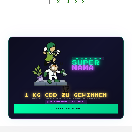
1
2
3
NEUES VIDEOSPIEL
SUPER
MAMA
🏆
1 KG CBD ZU GEWINNEN
Mach mit und klettere in der Rangliste nach oben
🗓 BELOHNUNGEN JEDEN MONAT
JETZT SPIELEN