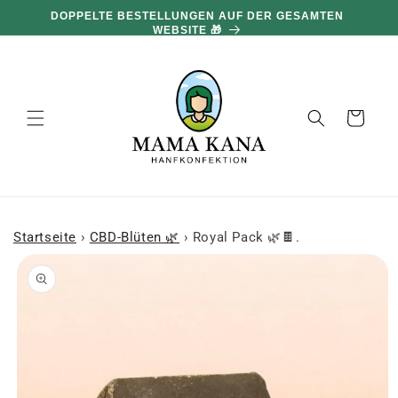
und zum
DOPPELTE BESTELLUNGEN AUF DER GESAMTEN
Inhalt
WEBSITE 🎁
übergehen
Warenkorb
Startseite
›
CBD-Blüten 🌿
›
Royal Pack 🌿🍫.
 den
oduktinformationen
ringen