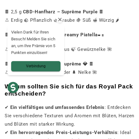
🍫 2,5 g
CBD-Hanfharz – Suprême Purple
🍫
👃 Erdig 🪨 Pflanzlich 🌿 Traube 🍇 Süß 🍯 Würzig 🌶️
Vielen Dank für Ihren
🍫 2,5 g
CBD-Hanfharz – Creamy
Piatella
👑
🍫
Besuch! Melden Sie sich
an, um Ihre Prämie von 5
👃 Wilde Myrte 🌿 Eukalyptus 🍃 Gewürznelke 🌺
Punkten einzulösen!
🍫 2,5 g
CBD-Hanfharz – Suprême 💎
🍫
Verbindung
👃 Intensiv ⚡ Pfeffer 🧂 Zeder 🌲 Nelke 🌺
Warum sollten Sie sich für das Royal Pack
entscheiden?
✔
Ein vielfältiges und umfassendes Erlebnis
: Entdecken
Sie verschiedene Texturen und Aromen mit Blüten, Harzen
und Blüten mit starker Wirkung.
✔
Ein hervorragendes Preis-Leistungs-Verhältnis
: Ideal