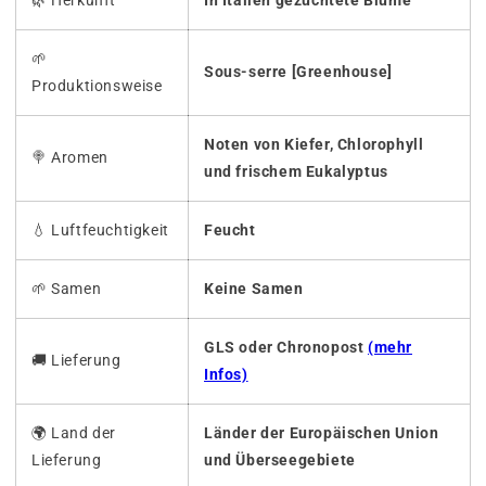
🌿 Herkunft
In Italien gezüchtete Blume
🌱
Sous-serre [Greenhouse]
Produktionsweise
Noten von Kiefer, Chlorophyll
🍭
Aromen
und frischem Eukalyptus
💧
Luftfeuchtigkeit
Feucht
🌱
Samen
Keine Samen
GLS oder Chronopost
(mehr
🚚
Lieferung
Infos)
🌍 Land der
Länder der Europäischen Union
Lieferung
und Überseegebiete