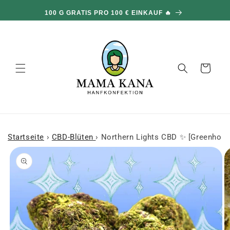
und zum
100 G GRATIS PRO 100 € EINKAUF 🔥
Inhalt
übergehen
Warenkorb
Startseite
›
CBD-Blüten
›
Northern Lights CBD ✨ [Greenhous
 den
oduktinformationen
ringen