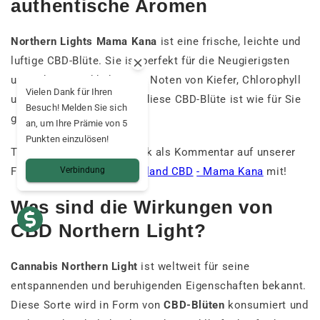
authentische Aromen
Northern Lights Mama Kana
ist eine frische, leichte und
luftige CBD-Blüte. Sie ist perfekt für die Neugierigsten
unter Ihnen. Liebhaber von Noten von Kiefer, Chlorophyll
Vielen Dank für Ihren
und frischem Eukalyptus, diese CBD-Blüte ist wie für Sie
Besuch! Melden Sie sich
gemacht.
an, um Ihre Prämie von 5
Punkten einzulösen!
Teilen Sie uns Ihr Feedback als Kommentar auf unserer
Verbindung
Facebook-Gruppe
Deutschland CBD
- Mama Kana
mit!
Was sind die Wirkungen von
CBD Northern Light?
Cannabis Northern Light
ist weltweit für seine
entspannenden und beruhigenden Eigenschaften bekannt.
Diese Sorte wird in Form von
CBD-Blüten
konsumiert und