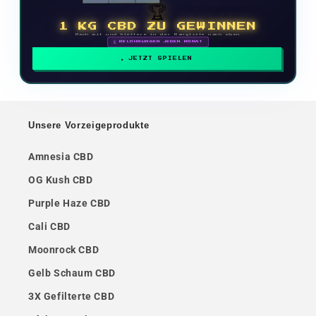
🏆
1 KG CBD ZU GEWINNEN
Mach mit und klettere in der Rangliste nach oben
🗓 BELOHNUNGEN JEDEN MONAT
JETZT SPIELEN
Unsere Vorzeigeprodukte
Amnesia CBD
OG Kush CBD
Purple Haze CBD
Cali CBD
Moonrock CBD
Gelb Schaum CBD
3X Gefilterte CBD