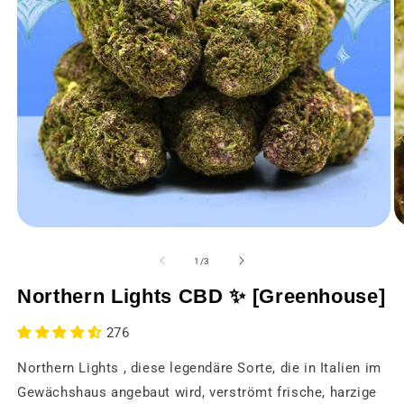
Medien
M
1
2
in
in
von
1
/
3
einem
e
modalen
m
Northern Lights CBD ✨ [Greenhouse]
Fenster
F
öffnen
öf
276
Northern Lights , diese legendäre Sorte, die in Italien im
Gewächshaus angebaut wird, verströmt frische, harzige