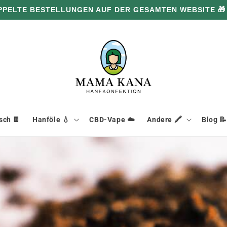
PPELTE BESTELLUNGEN AUF DER GESAMTEN WEBSITE 🎁
ch 🍫
Hanföle 💧
CBD-Vape ☁️
Andere 🖍️
Blog 📝