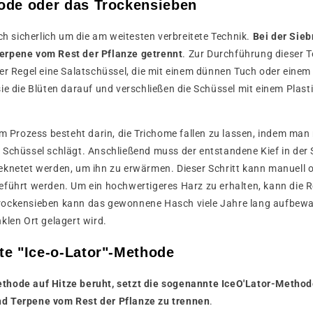
ode oder das Trockensieben
ich sicherlich um die am weitesten verbreitete Technik.
Bei der Sie
erpene vom Rest der Pflanze getrennt
. Zur Durchführung dieser 
er Regel eine Salatschüssel, die mit einem dünnen Tuch oder einem 
ie die Blüten darauf und verschließen die Schüssel mit einem Plast
im Prozess besteht darin, die Trichome fallen zu lassen, indem man
Schüssel schlägt. Anschließend muss der entstandene Kief in der 
knetet werden, um ihn zu erwärmen. Dieser Schritt kann manuell od
eführt werden. Um ein hochwertigeres Harz zu erhalten, kann die 
rockensieben kann das gewonnene Hasch viele Jahre lang aufbewa
klen Ort gelagert wird.
te "Ice-o-Lator"-Methode
hode auf Hitze beruht, setzt die sogenannte IceO'Lator-Method
d Terpene vom Rest der Pflanze zu trennen
.