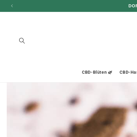
und zum
DO
Inhalt
übergehen
CBD-Blüten 🌿
CBD-Has