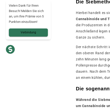
Die Siebmeth
Vielen Dank für Ihren
Besuch! Melden Sie sich
Hierbei handelt es s
an, um Ihre Prämie von 5
Cannabinoide und T
Punkten einzulösen!
die Produzenten in d
Anschließend legen s
Verbindung
Ganze zu sichern.
Der nächste Schritt 
den oberen Rand der 
zehn Minuten lang ge
Pollenpresse durchg
dauern. Nach dem T
an einem kühlen, dun
Die sogenann
Während die Siebmet
um Cannabinoide un