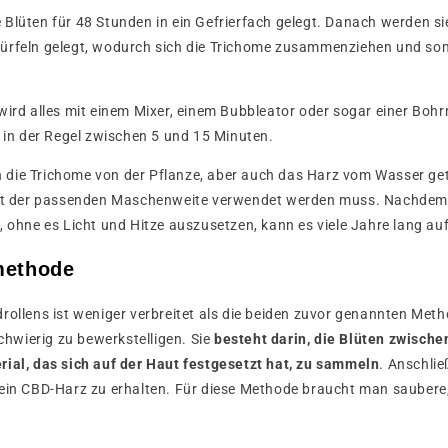
Blüten für 48 Stunden in ein Gefrierfach gelegt. Danach werden sie
ürfeln gelegt, wodurch sich die Trichome zusammenziehen und somi
wird alles mit einem Mixer, einem Bubbleator oder sogar einer Bo
t in der Regel zwischen 5 und 15 Minuten.
die Trichome von der Pflanze, aber auch das Harz vom Wasser ge
mit der passenden Maschenweite verwendet werden muss. Nachdem
, ohne es Licht und Hitze auszusetzen, kann es viele Jahre lang a
methode
rollens ist weniger verbreitet als die beiden zuvor genannten Met
schwierig zu bewerkstelligen. Sie
besteht darin, die Blüten zwisch
rial, das sich auf der Haut festgesetzt hat, zu sammeln
. Anschlie
 ein CBD-Harz zu erhalten. Für diese Methode braucht man saubere