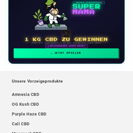
NEUES VIDEOSPIEL
SUPER
MAMA
🏆
1 KG CBD ZU GEWINNEN
Mach mit und klettere in der Rangliste nach oben
🗓 BELOHNUNGEN JEDEN MONAT
JETZT SPIELEN
Unsere Vorzeigeprodukte
Amnesia CBD
OG Kush CBD
Purple Haze CBD
Cali CBD