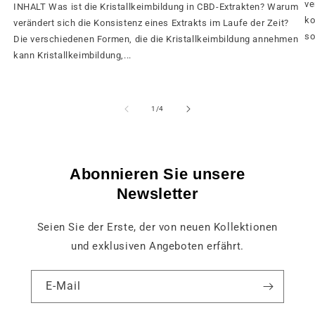
ve
INHALT Was ist die Kristallkeimbildung in CBD-Extrakten? Warum
ko
verändert sich die Konsistenz eines Extrakts im Laufe der Zeit?
so
Die verschiedenen Formen, die die Kristallkeimbildung annehmen
kann Kristallkeimbildung,...
von
1
/
4
Abonnieren Sie unsere
Newsletter
Seien Sie der Erste, der von neuen Kollektionen
und exklusiven Angeboten erfährt.
E-Mail