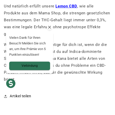
Und natürlich erfüllt unsere
Lemon CBD
, wie alle
Produkte aus dem Mama Shop, die strengen gesetzlichen
Bestimmungen. Der THC-Gehalt liegt immer unter 0,3%,
was eine legale Erfahrung ohne psychotrope Effekte
garantiert.
Vielen Dank für Ihren
Besuch! Melden Sie sich
Wenn Sativa nicht das Richtige für dich ist, wenn dir die
an, um Ihre Prämie von 5
Wirkung zu stark ist, kannst du auf Indica-dominierte
Punkten einzulösen!
Sorten zurückgreifen. Mama Kana bietet alle Arten von
CBD-Produkten an, so dass du ohne Probleme ein CBD-
Verbindung
Produkt finden wirst, das dir die gewünschte Wirkung
bringt.
Artikel teilen