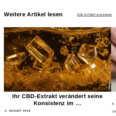
Weitere Artikel lesen
Alle Artikel anzeigen
Ihr CBD-Extrakt verändert seine
Konsistenz im …
4.
6. AUGUST 2026
IN