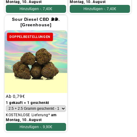
Montag, 10. August
Montag, 10. August
Hinzufügen -.
7,40€
Hinzufügen -.
7,40€
Sour Diesel CBD ⛽⛽.
[Greenhouse]
DOPPELBESTELLUNGEN
Üblicher
Ab
0,79€
Preis
1 gekauft = 1 geschenkt
KOSTENLOSE Lieferung*
am
Montag, 10. August
Hinzufügen -.
9,90€