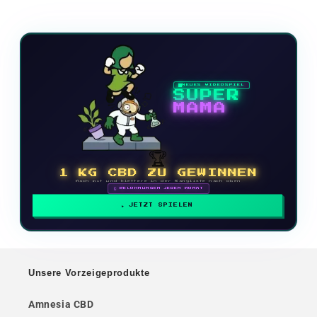
NEUES VIDEOSPIEL
SUPER
MAMA
🏆
1 KG CBD ZU GEWINNEN
Mach mit und klettere in der Rangliste nach oben
🗓 BELOHNUNGEN JEDEN MONAT
JETZT SPIELEN
Unsere Vorzeigeprodukte
Amnesia CBD