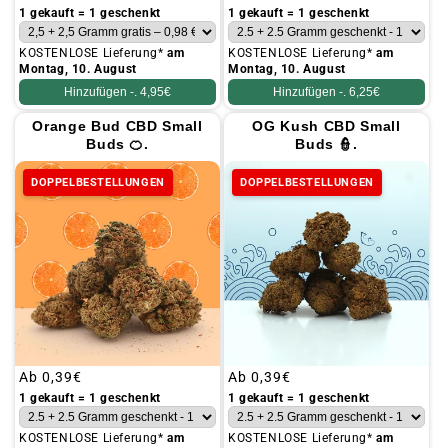
Preis
Preis
1 gekauft = 1 geschenkt
1 gekauft = 1 geschenkt
KOSTENLOSE Lieferung*
am
KOSTENLOSE Lieferung*
am
Montag, 10. August
Montag, 10. August
Hinzufügen -.
4,95€
Hinzufügen -.
6,25€
Orange Bud CBD Small
OG Kush CBD Small
Buds 🍊.
Buds 👮.
DOPPELBESTELLUNGEN
DOPPELBESTELLUNGEN
Üblicher
Ab
0,39€
Üblicher
Ab
0,39€
Preis
Preis
1 gekauft = 1 geschenkt
1 gekauft = 1 geschenkt
KOSTENLOSE Lieferung*
am
KOSTENLOSE Lieferung*
am