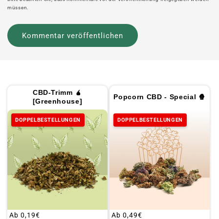
müssen.
CBD-Trimm 🧉
Popcorn CBD - Special 🍿
[Greenhouse]
DOPPELBESTELLUNGEN
DOPPELBESTELLUNGEN
Üblicher
Ab
0,19€
Üblicher
Ab
0,49€