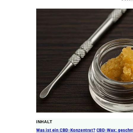
INHALT
Was ist ein CBD-Konzentrat?
CBD-Wax: geschme