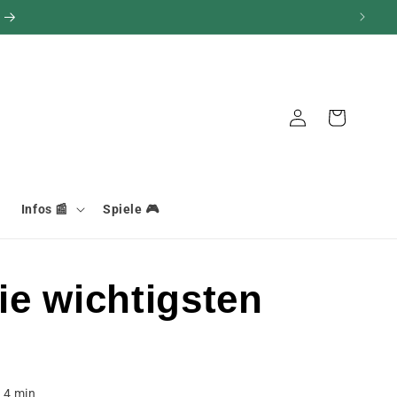
Warenkorb
Verbindung
Infos 📰
Spiele 🎮
ie wichtigsten
t
4
min