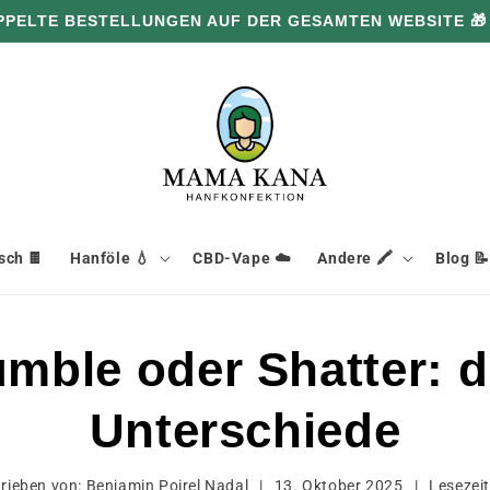
PPELTE BESTELLUNGEN AUF DER GESAMTEN WEBSITE 🎁
ch 🍫
Hanföle 💧
CBD-Vape ☁️
Andere 🖍️
Blog 📝
ble oder Shatter: d
Unterschiede
rieben von:
Benjamin Poirel Nadal
|
13. Oktober 2025
|
Lesezei