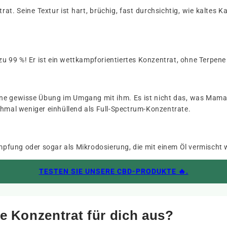
rat. Seine Textur ist hart, brüchig, fast durchsichtig, wie kaltes K
s zu 99 %! Er ist ein wettkampforientiertes Konzentrat, ohne Terpe
eine gewisse Übung im Umgang mit ihm. Es ist nicht das, was Mama f
chmal weniger einhüllend als Full-Spectrum-Konzentrate.
fung oder sogar als Mikrodosierung, die mit einem Öl vermischt 
TESTEN SIE UNSERE CBD-PRODUKTE 🔥.
ge Konzentrat für dich aus?