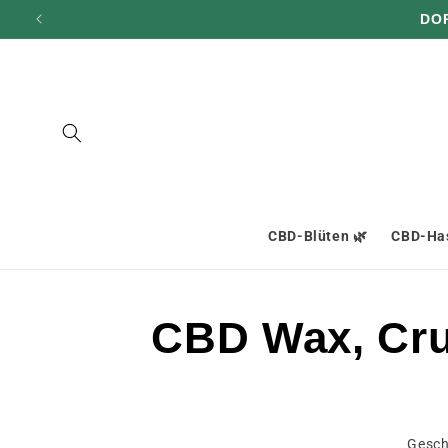
und zum
DO
Inhalt
übergehen
CBD-Blüten 🌿
CBD-Has
CBD Wax, Crum
Gesch