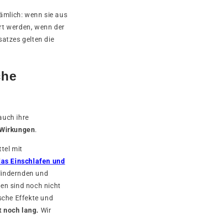
ämlich: wenn sie aus
rt werden, wenn der
satzes gelten die
che
auch ihre
e Wirkungen
.
tel mit
das Einschlafen und
lindernden und
en sind noch nicht
sche Effekte und
t noch lang.
Wir