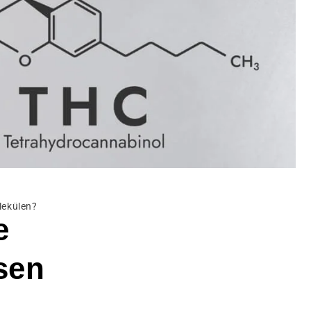
lekülen?
e
sen