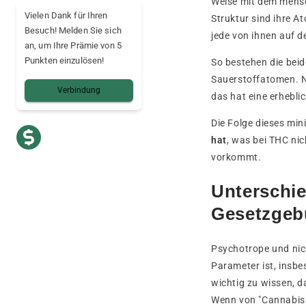
Weise mit dem mensch
Vielen Dank für Ihren
Struktur sind ihre A
Besuch! Melden Sie sich
jede von ihnen auf d
an, um Ihre Prämie von 5
Punkten einzulösen!
So bestehen die bei
Sauerstoffatomen. 
Verbindung
das hat eine erhebli
Die Folge dieses mi
hat
, was bei THC nic
vorkommt.
Unterschi
Gesetzge
Psychotrope und nich
Parameter ist, insbe
wichtig zu wissen, d
Wenn von "Cannabis" 