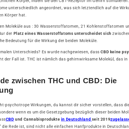
lichen Körper, indem sie den CB1-Rezeptor im Gehirn stimulieren.
tome unterschiedlich angeordnet, was sich letztendlich auf die Wirk
en Körper hat.
den Moleküle aus : 30 Wasserstoffatomen, 21 Kohlenstoffatomen u
Nur der
Platz eines Wasserstoffatoms unterscheidet sich
zwischen
che Bedeutung für die Wirkung der beiden Moleküle.
nimalen Unterschieds? Es wurde nachgewiesen, dass
CBD keine psy
ht der Fall ist. THC ist nämlich das gehirnwirksame Molekül, das i
ede zwischen THC und CBD: Die
bung
t-psychotrope Wirkungen, du kannst dir sicher vorstellen, dass die
sondere wenn es um die Gesetzgebung bezüglich dieser beiden Mole
ass
CBD
und Cannabisprodukte
in
Deutschland
seit 2019
zugelass
die Rede ist, sind nicht alle einfachen Hanfprodukte in Deutschlan