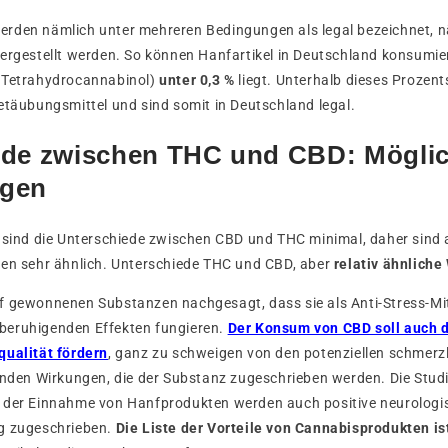
rden nämlich unter mehreren Bedingungen als legal bezeichnet, n
hergestellt werden. So können Hanfartikel in Deutschland konsumie
-Tetrahydrocannabinol)
unter 0,3 %
liegt. Unterhalb dieses Prozent
etäubungsmittel und sind somit in Deutschland legal.
ede zwischen THC und CBD: Mögli
ngen
 sind die Unterschiede zwischen CBD und THC minimal, daher sind 
gen sehr ähnlich. Unterschiede THC und CBD, aber
relativ ähnlich
f gewonnenen Substanzen nachgesagt, dass sie als Anti-Stress-Mit
beruhigenden Effekten fungieren.
Der Konsum von CBD soll auch 
qualität fördern
, ganz zu schweigen von den potenziellen schmerz
n Wirkungen, die der Substanz zugeschrieben werden. Die Studi
 der Einnahme von Hanfprodukten werden auch positive neurologi
g zugeschrieben.
Die Liste der Vorteile von Cannabisprodukten is