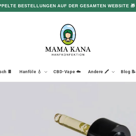
PPELTE BESTELLUNGEN AUF DER GESAMTEN WEBSITE 🎁
ch 🍫
Hanföle 💧
CBD-Vape ☁️
Andere 🖍️
Blog 📝