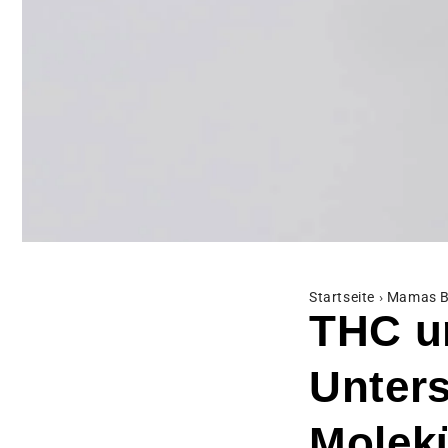
Startseite
›
Mamas B
THC u
Unter
Molek