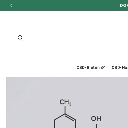
und zum
DO
Inhalt
übergehen
CBD-Blüten 🌿
CBD-Has