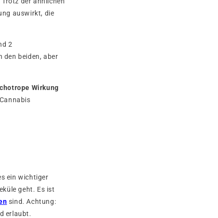
 Trotz der ähnlichen
ung auswirkt, die
nd 2
 den beiden, aber
chotrope Wirkung
n Cannabis
s ein wichtiger
küle geht. Es ist
en
sind. Achtung:
d erlaubt.