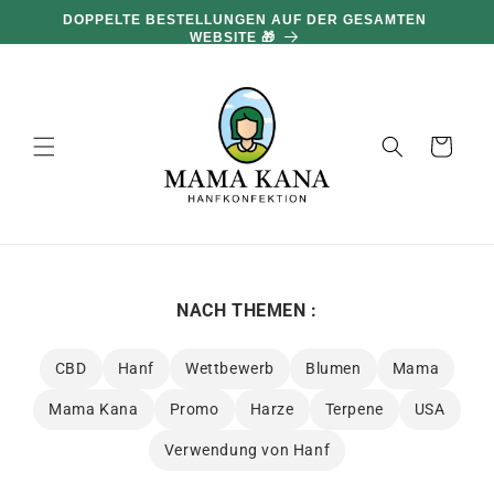
und zum
100 G GRATIS PRO 100 € EINKAUF 🔥
Inhalt
übergehen
Warenkorb
NACH THEMEN :
CBD
Hanf
Wettbewerb
Blumen
Mama
Mama Kana
Promo
Harze
Terpene
USA
Verwendung von Hanf