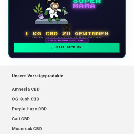
SUPER
MAMA
🏆
1 KG CBD ZU GEWINNEN
Mach mit und klettere in der Rangliste nach oben
🗓 BELOHNUNGEN JEDEN MONAT
JETZT SPIELEN
Unsere Vorzeigeprodukte
Amnesia CBD
OG Kush CBD
Purple Haze CBD
Cali CBD
Moonrock CBD