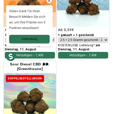
Vielen Dank für Ihren
Besuch! Melden Sie sich
an, um Ihre Prämie von 5
Punkten einzulösen!
Üblicher
Ab
0,39€
Üblicher
Ab
0,39€
Preis
Preis
1 gekauft = 1 geschenkt
1 gekauft = 1 geschenkt
Verbindung
KOSTENLOSE Lieferung*
am
KOSTENLOSE Lieferung*
am
Dienstag, 11. August
Dienstag, 11. August
Hinzufügen -.
7,40€
Hinzufügen -.
7,40€
Sour Diesel CBD ⛽⛽.
[Greenhouse]
DOPPELBESTELLUNGEN