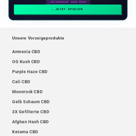
🗓 BELOHNUNGEN JEDEN MONAT
JETZT SPIELEN
Unsere Vorzeigeprodukte
Amnesia CBD
OG Kush CBD
Purple Haze CBD
Cali CBD
Moonrock CBD
Gelb Schaum CBD
3X Gefilterte CBD
Afghan Hash CBD
Ketama CBD