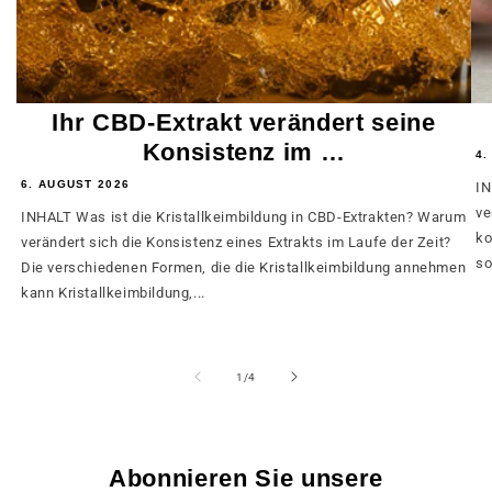
Ihr CBD-Extrakt verändert seine
Konsistenz im …
4.
6. AUGUST 2026
IN
ve
INHALT Was ist die Kristallkeimbildung in CBD-Extrakten? Warum
ko
verändert sich die Konsistenz eines Extrakts im Laufe der Zeit?
so
Die verschiedenen Formen, die die Kristallkeimbildung annehmen
kann Kristallkeimbildung,...
von
1
/
4
Abonnieren Sie unsere