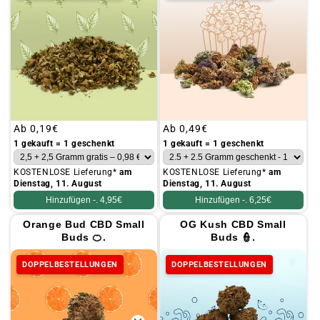
Üblicher
Ab
0,19€
Üblicher
Ab
0,49€
Preis
Preis
1 gekauft = 1 geschenkt
1 gekauft = 1 geschenkt
KOSTENLOSE Lieferung*
am
KOSTENLOSE Lieferung*
am
Dienstag, 11. August
Dienstag, 11. August
Hinzufügen -.
4,95€
Hinzufügen -.
6,25€
Orange Bud CBD Small
OG Kush CBD Small
Buds 🍊.
Buds 👮.
DOPPELBESTELLUNGEN
DOPPELBESTELLUNGEN