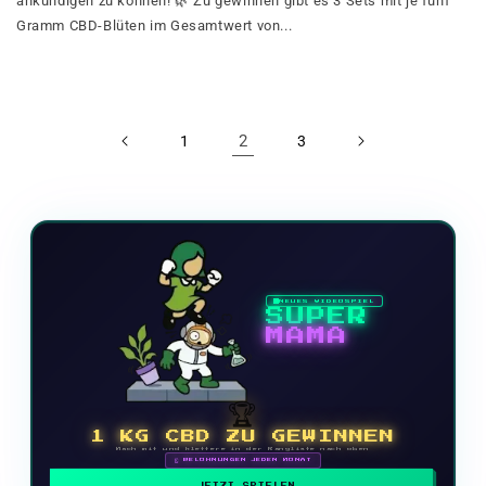
ankündigen zu können! 🌿 Zu gewinnen gibt es 3 Sets mit je fünf
Gramm CBD-Blüten im Gesamtwert von...
2
1
3
NEUES VIDEOSPIEL
SUPER
MAMA
🏆
1 KG CBD ZU GEWINNEN
Mach mit und klettere in der Rangliste nach oben
🗓 BELOHNUNGEN JEDEN MONAT
JETZT SPIELEN