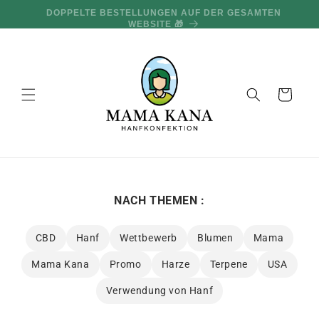
und zum
100 G GRATIS PRO 100 € EINKAUF 🔥
Inhalt
übergehen
Warenkorb
NACH THEMEN :
CBD
Hanf
Wettbewerb
Blumen
Mama
Mama Kana
Promo
Harze
Terpene
USA
Verwendung von Hanf