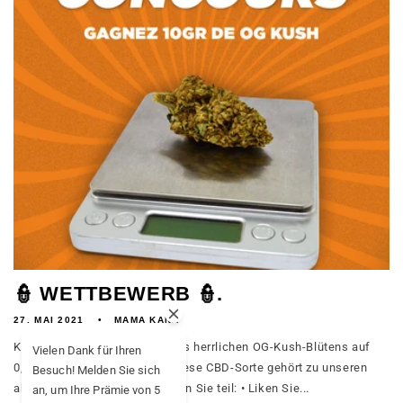
👮 WETTBEWERB 👮.
27. MAI 2021
MAMA KANA
Können Sie das Gewicht dieses herrlichen OG-Kush-Blütens auf
Vielen Dank für Ihren
0,01 Gramm genau erraten? Diese CBD-Sorte gehört zu unseren
Besuch! Melden Sie sich
absoluten Favoriten. So nehmen Sie teil: • Liken Sie...
an, um Ihre Prämie von 5