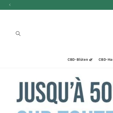
und zum
Inhalt
übergehen
CBD-Blüten 🌿
CBD-Has