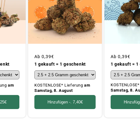
Üblicher
Ab
0,39€
Üblicher
Ab
0,39€
Preis
Preis
1 gekauft = 1
henkt
1 gekauft = 1 geschenkt
KOSTENLOSE* 
rung
am
KOSTENLOSE* Lieferung
am
Samstag, 8. A
Samstag, 8. August
Hinzufüg
,25€
Hinzufügen -.
7,40€