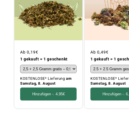
Üblicher
Ab
0,19€
Üblicher
Ab
0,49€
Preis
Preis
1 gekauft = 1 geschenkt
1 gekauft = 1 gesc
KOSTENLOSE* Lieferung
am
KOSTENLOSE* Liefe
Samstag, 8. August
Samstag, 8. August
Hinzufügen -.
4,95€
Hinzufügen -.
6