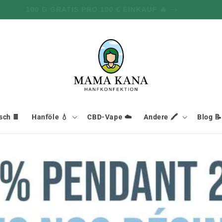
100 G GRATIS PRO 100 € EINKAUF 🔥
ch 🍫
Hanföle 💧
CBD-Vape ☁️
Andere 🖍️
Blog 📝