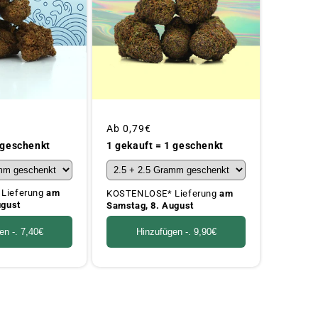
Üblicher
Ab
0,79€
Preis
 geschenkt
1 gekauft = 1 geschenkt
Lieferung
am
KOSTENLOSE* Lieferung
am
ugust
Samstag, 8. August
en -.
7,40€
Hinzufügen -.
9,90€