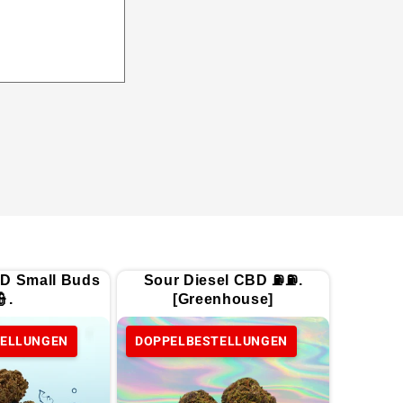
D Small Buds
Sour Diesel CBD ⛽⛽.
👮.
[Greenhouse]
TELLUNGEN
DOPPELBESTELLUNGEN