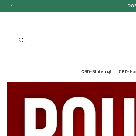
und zum
DO
Inhalt
übergehen
CBD-Blüten 🌿
CBD-Has