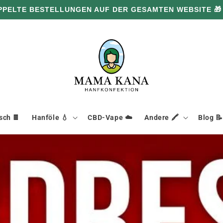
PPELTE BESTELLUNGEN AUF DER GESAMTEN WEBSITE 🎁
ch 🍫
Hanföle 💧
CBD-Vape ☁️
Andere 🖍️
Blog 📝