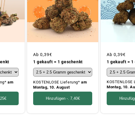
Üblicher
Ab
0,39€
Üblicher
Ab
0,39€
Preis
Preis
1 gekauft = 1
henkt
1 gekauft = 1 geschenkt
KOSTENLOSE L
ung*
am
KOSTENLOSE Lieferung*
am
Montag, 10. A
Montag, 10. August
Hinzufüg
,25€
Hinzufügen -.
7,40€