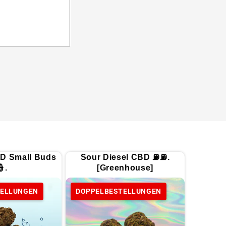
D Small Buds
Sour Diesel CBD ⛽⛽.
👮.
[Greenhouse]
TELLUNGEN
DOPPELBESTELLUNGEN