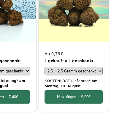
Üblicher
Ab
0,79€
Preis
 geschenkt
1 gekauft = 1 geschenkt
ieferung*
am
KOSTENLOSE Lieferung*
am
ugust
Montag, 10. August
en -.
7,40€
Hinzufügen -.
9,90€