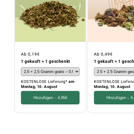
Üblicher
Ab
0,19€
Üblicher
Ab
0,49€
Preis
Preis
1 gekauft = 1 geschenkt
1 gekauft = 1 gesc
KOSTENLOSE Lieferung*
am
KOSTENLOSE Liefer
Montag, 10. August
Montag, 10. August
Hinzufügen -.
4,95€
Hinzufügen -.
6