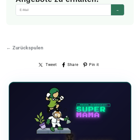
→
← Zurückspulen
Tweet
Share
Pin it
NEUES VIDEOSPIEL
SUPER
MAMA
🏆