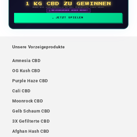
1 KG CBD ZU GEWINNEN
Mach mit und klettere in der Rangliste nach oben
🗓 BELOHNUNGEN JEDEN MONAT
JETZT SPIELEN
Unsere Vorzeigeprodukte
Amnesia CBD
OG Kush CBD
Purple Haze CBD
Cali CBD
Moonrock CBD
Gelb Schaum CBD
3X Gefilterte CBD
Afghan Hash CBD