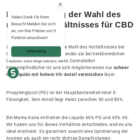
Die Bedeutung der Wahl des
Vielen Dank für Ihren
richtigen Verhältnisses für CBD
Besuch! Melden Sie sich
an, um Ihre Prämie von 5
Punkten einzulösen!
Wenn es um CBD geht, ist die Wahl des Verhältnisses bei
Verbindung
CBD-Liquids noch entscheidender als bei herkömmlichen
Liquids. Das liegt daran, dass Cannabidiol
hitzeempfindlicher ist und sich möglicherweise nur
schwer
mit Liquids mit hohem VG-Anteil vermischen
lässt.
Propylenglycol (PG) ist der Hauptbestandteil einer E-
Flüssigkeit. Sein Anteil liegt meist zwischen 50 und 80%.
Bei Mama Kana enthalten die Liquids 60% PG und 40% VG.
Wir haben uns für dieses Verhältnis entschieden, weil es uns
ideal erscheint. Es garantiert sowohl eine Optimierung der
Aromen als auch ein recht dichtes Dampfvolumen.