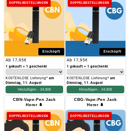
DOPPELBESTELLUNGEN
DOPPELBESTELLUNGEN
Erschöpft
Erschöpft
Üblicher
Ab
17,95€
Üblicher
Ab
17,95€
Preis
Preis
1 gekauft = 1 geschenkt
1 gekauft = 1 geschenkt
KOSTENLOSE Lieferung*
am
KOSTENLOSE Lieferung*
am
Dienstag, 11. August
Dienstag, 11. August
Hinzufügen -.
34,90€
Hinzufügen -.
34,90€
CBN-Vape-Pen Jack
CBG-Vape-Pen Jack
Herer 🌲
Herer 🌲
DOPPELBESTELLUNGEN
DOPPELBESTELLUNGEN