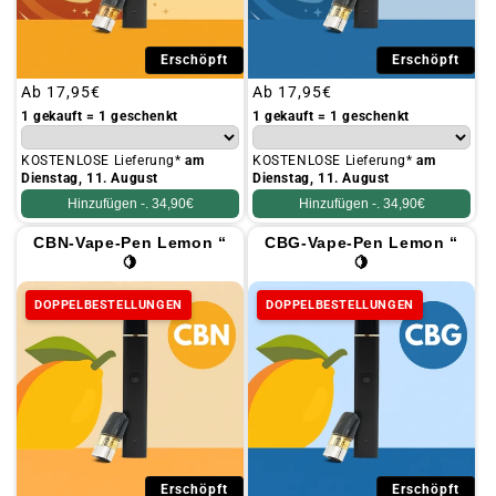
Erschöpft
Erschöpft
Üblicher
Ab
17,95€
Üblicher
Ab
17,95€
Preis
Preis
1 gekauft = 1 geschenkt
1 gekauft = 1 geschenkt
KOSTENLOSE Lieferung*
am
KOSTENLOSE Lieferung*
am
Dienstag, 11. August
Dienstag, 11. August
Hinzufügen -.
34,90€
Hinzufügen -.
34,90€
CBN-Vape-Pen Lemon “
CBG-Vape-Pen Lemon “
🍋
🍋
DOPPELBESTELLUNGEN
DOPPELBESTELLUNGEN
Erschöpft
Erschöpft