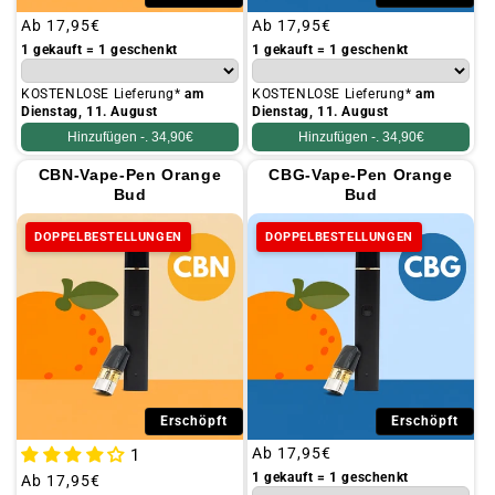
Üblicher
Ab
17,95€
Üblicher
Ab
17,95€
Preis
Preis
1 gekauft = 1 geschenkt
1 gekauft = 1 geschenkt
KOSTENLOSE Lieferung*
am
KOSTENLOSE Lieferung*
am
Dienstag, 11. August
Dienstag, 11. August
Hinzufügen -.
34,90€
Hinzufügen -.
34,90€
CBN-Vape-Pen Orange
CBG-Vape-Pen Orange
Bud
Bud
DOPPELBESTELLUNGEN
DOPPELBESTELLUNGEN
Erschöpft
Erschöpft
Üblicher
Ab
17,95€
1
Preis
1 gekauft = 1 geschenkt
Üblicher
Ab
17,95€