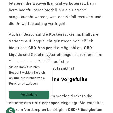
letzterer, die
wegwerfbar und verboten
ist, kann
beim nachfüllbaren Modell nur die Patrone
ausgetauscht werden, was den Abfall reduziert und
die Umweltbelastung verringert.
Auch in Bezug auf die Kosten ist die nachfüllbare
Variante auf lange Sicht günstiger. Schließlich
bietet das
CBD-Vap pen
die Möglichkeit,
CBD-
Liquids
und Geschmacksrichtungen zu variieren, im
Gegensatz zum Puff, der auf eine
Vielen Dank für Ihren
Geschmacksrichtung beschränkt ist.
Besuch! Melden Sie sich
an, um Ihre Prämie von 5
Wie funktioniert eine vorgefüllte
Punkten einzulösen!
Patrone
Verbindung
Die vorgefüllten Patronen werden direkt in die
Batterie des
CBD-Vapespen
eingelegt. Sie enthalten
die zum Verdampfen benötigten
CBD-Flüssigkeiten