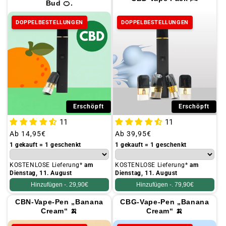
Bud 🍊.
DOPPELBESTELLUNGEN
DOPPELBESTELLUNGEN
Erschöpft
Erschöpft
11
11
Üblicher
Ab
14,95€
Üblicher
Ab
39,95€
Preis
Preis
1 gekauft = 1 geschenkt
1 gekauft = 1 geschenkt
KOSTENLOSE Lieferung*
am
KOSTENLOSE Lieferung*
am
Dienstag, 11. August
Dienstag, 11. August
Hinzufügen -.
29,90€
Hinzufügen -.
79,90€
CBN-Vape-Pen „Banana
CBG-Vape-Pen „Banana
Cream“ 🍌
Cream“ 🍌