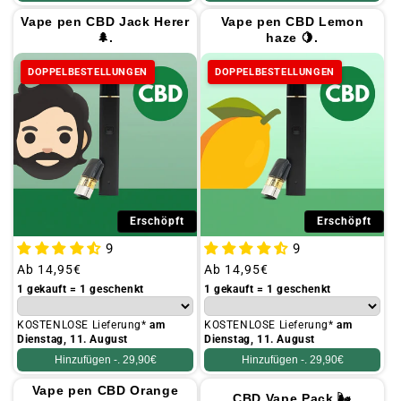
Vape pen CBD Jack Herer
Vape pen CBD Lemon
🌲.
haze 🍋.
DOPPELBESTELLUNGEN
DOPPELBESTELLUNGEN
Erschöpft
Erschöpft
9
9
Üblicher
Ab
14,95€
Üblicher
Ab
14,95€
Preis
Preis
1 gekauft = 1 geschenkt
1 gekauft = 1 geschenkt
KOSTENLOSE Lieferung*
am
KOSTENLOSE Lieferung*
am
Dienstag, 11. August
Dienstag, 11. August
Hinzufügen -.
29,90€
Hinzufügen -.
29,90€
Vape pen CBD Orange
CBD Vape Pack 🌬️