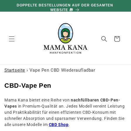
und zum
100 G GRATIS PRO 100 € EINKAUF 🔥
Inhalt
übergehen
Warenkorb
Startseite
›
Vape Pen CBD Wiederaufladbar
K
CBD-Vape Pen
o
Mama Kana bietet eine Reihe von
nachfüllbaren CBD-Pen-
l
Vapes
in Premium-Qualität an. Jedes Modell vereint Leistung
l
und Praktikabilität für einen effizienten CBD-Konsum mit
e
schneller Absorption und sparsamer Verwendung. Finden Sie
alle unsere Modelle im
CBD Shop
.
k