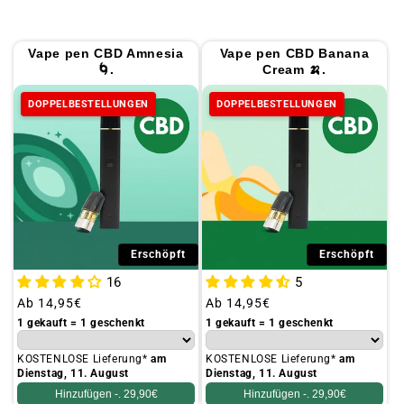
t
i
Vape pen CBD Amnesia
Vape pen CBD Banana
o
🌀.
Cream 🍌.
n
DOPPELBESTELLUNGEN
DOPPELBESTELLUNGEN
:
Erschöpft
Erschöpft
16
5
Üblicher
Ab
14,95€
Üblicher
Ab
14,95€
Preis
Preis
1 gekauft = 1 geschenkt
1 gekauft = 1 geschenkt
KOSTENLOSE Lieferung*
am
KOSTENLOSE Lieferung*
am
Dienstag, 11. August
Dienstag, 11. August
Hinzufügen -.
29,90€
Hinzufügen -.
29,90€