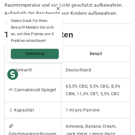
Raumtemperatur und vor Licht geschützt aufbewahren.
Außerhalb der Reichweite von Kindern aufbewahren.
Vielen Dank für Ihren
Besuch! Melden Sie sich
Technische Daten
an, um Ihre Prämie von 5
Punkten einzulösen!
🧾 Spezifikation
Detail
Verbindung
🌿 Herkunft
Deutschland
63,5% CBD, 5,5% CBG, 8,5%
🌱 Cannabinoid-Spiegel
CBN, 11,3% CBT, 5,5% CBC
💧 Kapazität
1 ml pro Patrone
🌈
Amnesia, Banana Cream,
Geschmacksrichtungen
Jack Herer, Lemon Haze,