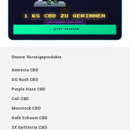
🏆
1 KG CBD ZU GEWINNEN
Mach mit und klettere in der Rangliste nach oben
🗓 BELOHNUNGEN JEDEN MONAT
JETZT SPIELEN
Unsere Vorzeigeprodukte
Amnesia CBD
OG Kush CBD
Purple Haze CBD
Cali CBD
Moonrock CBD
Gelb Schaum CBD
3X Gefilterte CBD