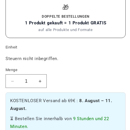
🎁
DOPPELTE BESTELLUNGEN
1 Produkt gekauft = 1 Produkt GRATIS
auf alle Produkte und Formate
Einheit
Steuern nicht inbegriffen.
Menge
Reduzieren
Erhöhen
Sie
Sie
die
die
KOSTENLOSER Versand ab 69€ :
8. August – 11.
Menge
Menge
an
an
August.
CBD
CBD
⏳ Bestellen Sie innerhalb von
9 Stunden und 22
Vape
Vape
Pack
Pack
Minuten.