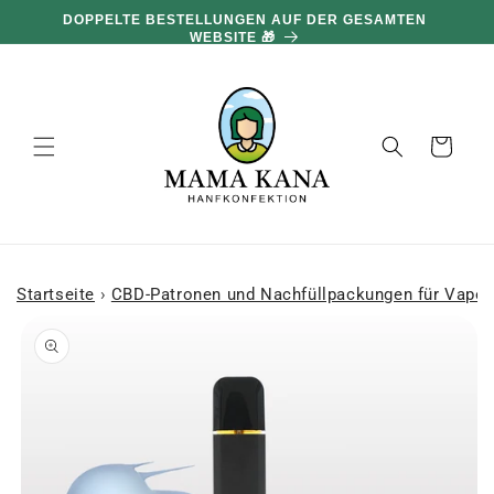
und zum
DOPPELTE BESTELLUNGEN AUF DER GESAMTEN
Inhalt
WEBSITE 🎁
übergehen
Warenkorb
Startseite
›
CBD-Patronen und Nachfüllpackungen für Vape 
 den
oduktinformationen
ringen