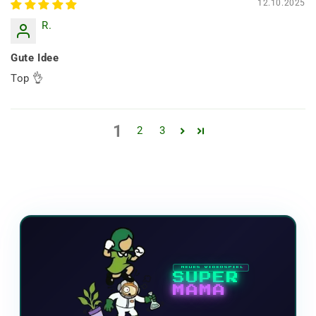
12.10.2025
R.
Gute Idee
Top 👌
1
2
3
NEUES VIDEOSPIEL
SUPER
MAMA