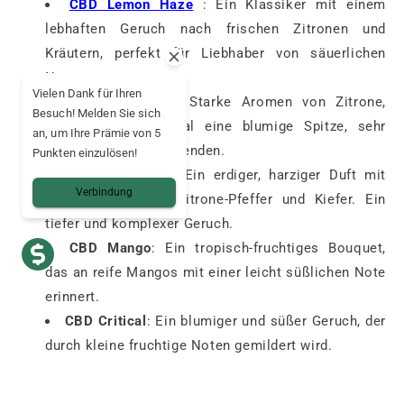
CBD Lemon Haze
: Ein Klassiker mit einem
lebhaften Geruch nach frischen Zitronen und
Kräutern, perfekt für Liebhaber von säuerlichen
Noten.
Vielen Dank für Ihren
CBD Amnesia
: Starke Aromen von Zitrone,
Besuch! Melden Sie sich
Kiefer und manchmal eine blumige Spitze, sehr
an, um Ihre Prämie von 5
erkennbar unter Tausenden.
Punkten einzulösen!
CBD OG Kush
: Ein erdiger, harziger Duft mit
Verbindung
einem Hauch von Zitrone-Pfeffer und Kiefer. Ein
tiefer und komplexer Geruch.
CBD Mango
: Ein tropisch-fruchtiges Bouquet,
das an reife Mangos mit einer leicht süßlichen Note
erinnert.
CBD Critical
: Ein blumiger und süßer Geruch, der
durch kleine fruchtige Noten gemildert wird.