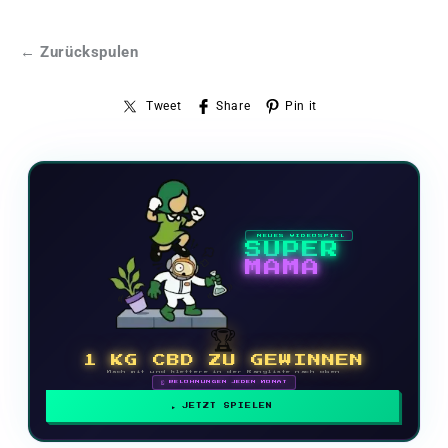
← Zurückspulen
Tweet
Share
Pin it
NEUES VIDEOSPIEL
SUPER
MAMA
🏆
1 KG CBD ZU GEWINNEN
Mach mit und klettere in der Rangliste nach oben
🗓 BELOHNUNGEN JEDEN MONAT
JETZT SPIELEN