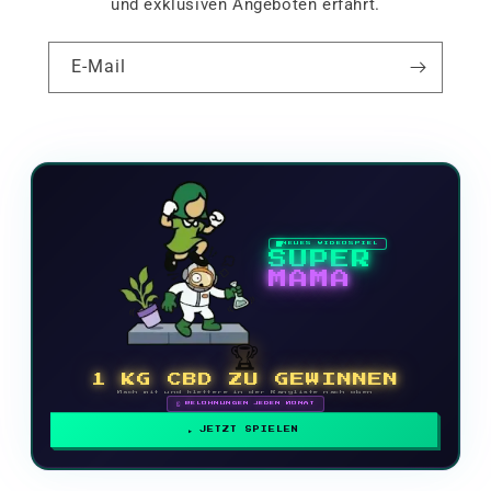
und exklusiven Angeboten erfährt.
E-Mail
NEUES VIDEOSPIEL
SUPER
MAMA
🏆
1 KG CBD ZU GEWINNEN
Mach mit und klettere in der Rangliste nach oben
🗓 BELOHNUNGEN JEDEN MONAT
JETZT SPIELEN