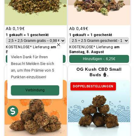
Üblicher
Ab
0,19€
Üblicher
Ab
0,49€
Preis
Preis
1 gekauft = 1 geschenkt
1 gekauft = 1 geschenkt
KOSTENLOSE* Lieferung
am
KOSTENLOSE* Lieferung
am
Samstag, 8. August
Samstag, 8. August
Vielen Dank für Ihren
Hinzufügen -.
4,95€
Hinzufügen -.
6,25€
Besuch! Melden Sie sich
Orange Bud CBD Small
OG Kush CBD Small
an, um Ihre Prämie von 5
Buds 🍊.
Buds 👮.
Punkten einzulösen!
DOPPELBESTELLUNGEN
DOPPELBESTELLUNGEN
Verbindung