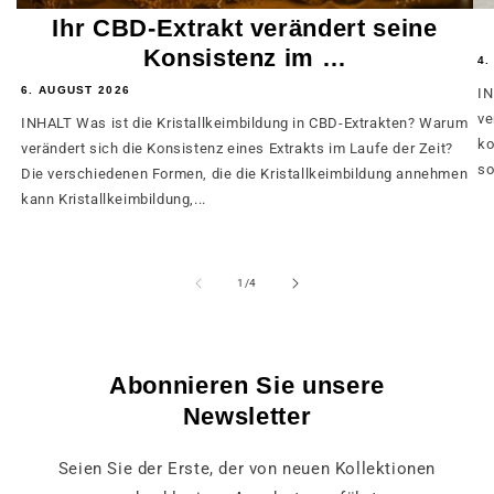
Ihr CBD-Extrakt verändert seine
Konsistenz im …
4.
6. AUGUST 2026
IN
ve
INHALT Was ist die Kristallkeimbildung in CBD-Extrakten? Warum
ko
verändert sich die Konsistenz eines Extrakts im Laufe der Zeit?
so
Die verschiedenen Formen, die die Kristallkeimbildung annehmen
kann Kristallkeimbildung,...
von
1
/
4
Abonnieren Sie unsere
Newsletter
Seien Sie der Erste, der von neuen Kollektionen