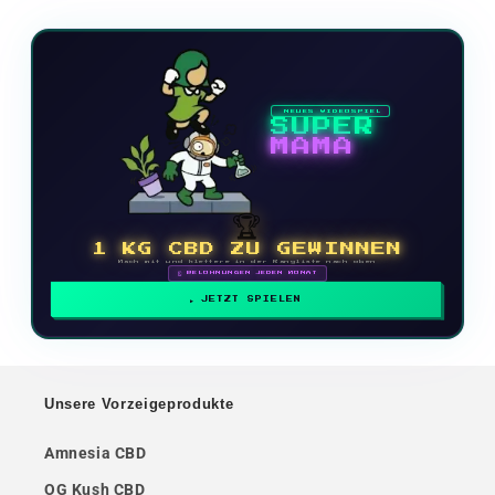
NEUES VIDEOSPIEL
SUPER
MAMA
🏆
1 KG CBD ZU GEWINNEN
Mach mit und klettere in der Rangliste nach oben
🗓 BELOHNUNGEN JEDEN MONAT
JETZT SPIELEN
Unsere Vorzeigeprodukte
Amnesia CBD
OG Kush CBD