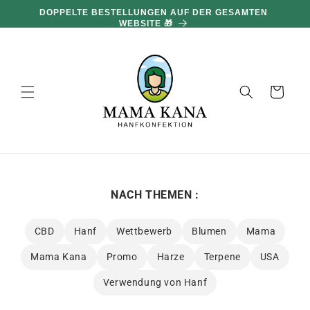
und zum
100 G GRATIS PRO 100 € EINKAUF 🔥
Inhalt
übergehen
Warenkorb
NACH THEMEN :
CBD
Hanf
Wettbewerb
Blumen
Mama
Mama Kana
Promo
Harze
Terpene
USA
Verwendung von Hanf