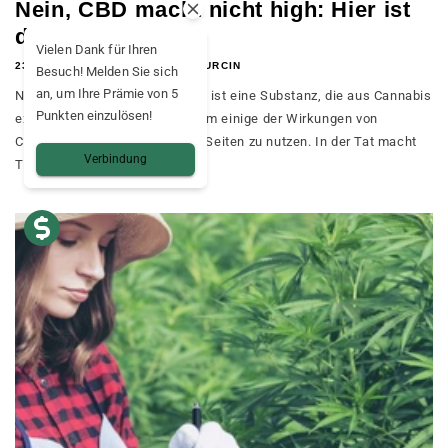
Nein, CBD macht nicht high: Hier ist
der Grund dafür
Vielen Dank für Ihren
23. APRIL 2024
JEREMY SURCIN
Besuch! Melden Sie sich
an, um Ihre Prämie von 5
Nein, CBD macht nicht high. Es ist eine Substanz, die aus Cannabis
Punkten einzulösen!
extrahiert und erforscht wird, um einige der Wirkungen von
Cannabis ohne die schlechten Seiten zu nutzen. In der Tat macht
Verbindung
THC ...