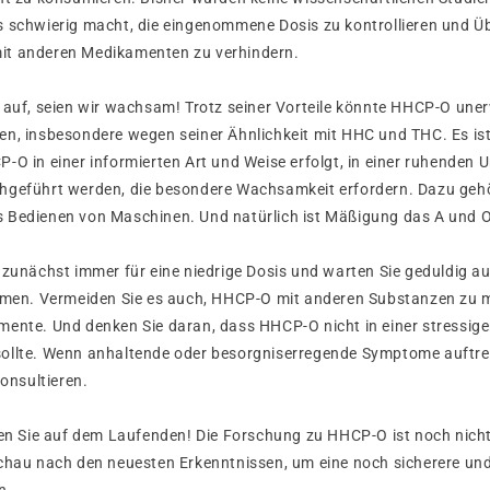
s schwierig macht, die eingenommene Dosis zu kontrollieren und Ü
it anderen Medikamenten zu verhindern.
t auf, seien wir wachsam! Trotz seiner Vorteile könnte HHCP-O un
en, insbesondere wegen seiner Ähnlichkeit mit HHC und THC. Es ist
-O in einer informierten Art und Weise erfolgt, in einer ruhenden 
hgeführt werden, die besondere Wachsamkeit erfordern. Dazu geh
 Bedienen von Maschinen. Und natürlich ist Mäßigung das A und O
 zunächst immer für eine niedrige Dosis und warten Sie geduldig au
ehmen. Vermeiden Sie es auch, HHCP-O mit anderen Substanzen zu m
mente. Und denken Sie daran, dass HHCP-O nicht in einer stressi
ollte. Wenn anhaltende oder besorgniserregende Symptome auftret
konsultieren.
iben Sie auf dem Laufenden! Die Forschung zu HHCP-O ist noch nich
schau nach den neuesten Erkenntnissen, um eine noch sicherere un
n.