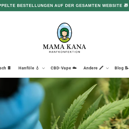
PPELTE BESTELLUNGEN AUF DER GESAMTEN WEBSITE 🎁
ch 🍫
Hanföle 💧
CBD-Vape ☁️
Andere 🖍️
Blog 📝