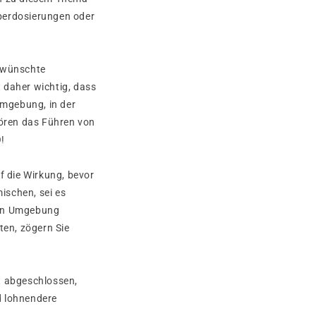
berdosierungen oder
erwünschte
 daher wichtig, dass
Umgebung, in der
ören das Führen von
!
f die Wirkung, bevor
ischen, sei es
gen Umgebung
en, zögern Sie
t abgeschlossen,
d lohnendere