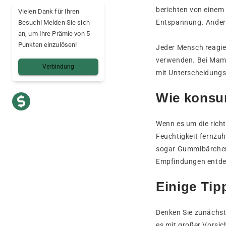
berichten von einem
Vielen Dank für Ihren
Entspannung. Andere
Besuch! Melden Sie sich
an, um Ihre Prämie von 5
Punkten einzulösen!
Jeder Mensch reagier
verwenden. Bei Mama
Verbindung
mit Unterscheidung
Wie konsu
Wenn es um die richt
Feuchtigkeit fernzuh
sogar Gummibärchen.
Empfindungen entde
Einige Ti
Denken Sie zunächst
es mit großer Vorsi