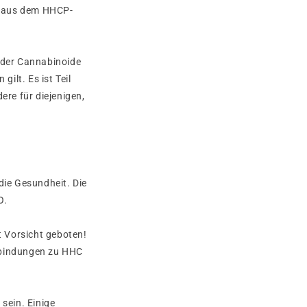
or aus dem HHCP-
h der Cannabinoide
n gilt.
Es ist Teil
dere für diejenigen,
die Gesundheit. Die
O.
 Vorsicht geboten!
erbindungen zu HHC
sein. Einige