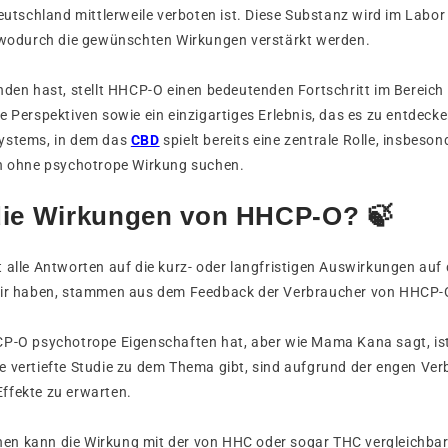
Deutschland mittlerweile verboten ist. Diese Substanz wird im Lab
, wodurch die gewünschten Wirkungen verstärkt werden.
nden hast, stellt HHCP-O einen bedeutenden Fortschritt im Bereic
e Perspektiven sowie ein einzigartiges Erlebnis, das es zu entdecke
ystems, in dem das
CBD
spielt bereits eine zentrale Rolle, insbeson
en ohne psychotrope Wirkung suchen.
die Wirkungen von HHCP-O? 🍃
 alle Antworten auf die kurz- oder langfristigen Auswirkungen auf 
wir haben, stammen aus dem Feedback der Verbraucher von HHCP-
CP-O psychotrope Eigenschaften hat, aber wie Mama Kana sagt, ist
e vertiefte Studie zu dem Thema gibt, sind aufgrund der engen V
ffekte zu erwarten.
n kann die Wirkung mit der von HHC oder sogar THC vergleichbar 