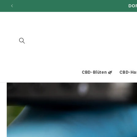
und zum
DO
Inhalt
übergehen
CBD-Blüten 🌿
CBD-Has