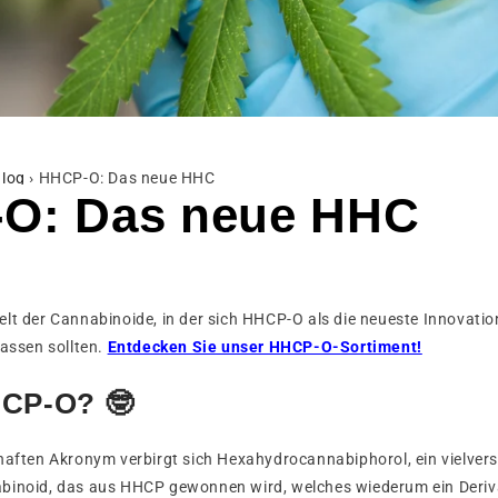
log
›
HHCP-O: Das neue HHC
O: Das neue HHC
lt der Cannabinoide, in der sich HHCP-O als die neueste Innovation 
lassen sollten.
Entdecken Sie unser HHCP-O-Sortiment!
HCP-O? 🤓
lhaften Akronym verbirgt sich Hexahydrocannabiphorol, ein vielve
binoid, das aus HHCP gewonnen wird, welches wiederum ein Deriv