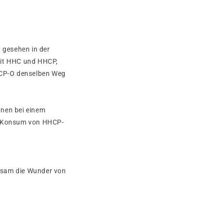
h gesehen in der
 mit HHC und HHCP,
HHCP-O denselben Weg
nnen bei einem
em Konsum von HHCP-
nsam die Wunder von