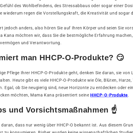
 Gefühl des Wohlbefindens, des Stressabbaus oder sogar einer Dos
 wiederum regen die Vorstellungskraft, die Kreativität und sogar
t jedoch anders, also hören Sie auf Ihren Körper und seien Sie vors
 Kana möchten wir, dass Sie die bestmögliche Erfahrung machen, 
svermögen und Verantwortung.
miert man HHCP-O-Produkte? 😏
ige Pflege Ihrer HHCP-O-Produkte geht, denken Sie daran, sie von L
alten. Heute gibt es viele HHCP-O-Produkte wie Öle, Blüten, Harze
 Egal, ob Sie neugierig sind, neue Horizonte zu entdecken oder ei
cken möchten, Mama Kana präsentiert seine
HHCP-O-Produkte
.
pps und Vorsichtsmaßnahmen ☝️
 daran, dass nur wenig über HHCP-O bekannt ist. Aus diesem Grun
cht zu konsumieren. Bisher wurden keine wissenschaftlichen Studi