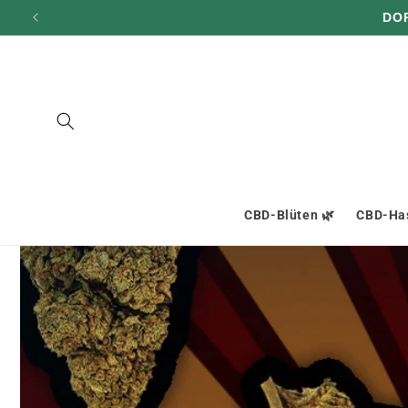
und zum
DO
Inhalt
übergehen
CBD-Blüten 🌿
CBD-Has