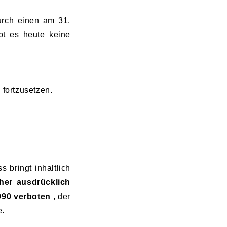
urch einen am 31.
bt es heute keine
 fortzusetzen.
 bringt inhaltlich
her ausdrücklich
1990 verboten
, der
e.