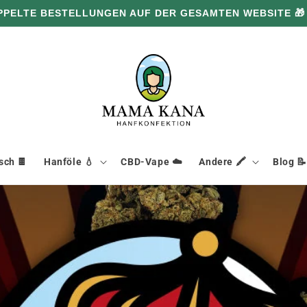
PPELTE BESTELLUNGEN AUF DER GESAMTEN WEBSITE 🎁
ch 🍫
Hanföle 💧
CBD-Vape ☁️
Andere 🖍️
Blog 📝