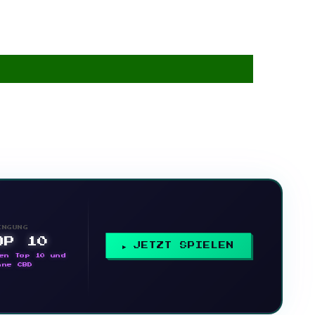
INGUNG
OP 10
JETZT SPIELEN
en Top 10 und
nne CBD