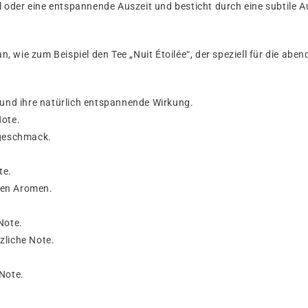
ual oder eine entspannende Auszeit und besticht durch eine subtil
n, wie zum Beispiel den Tee „Nuit Étoilée“, der speziell für die ab
n und ihre natürlich entspannende Wirkung.
Note.
ngeschmack.
te.
den Aromen.
Note.
zliche Note.
 Note.