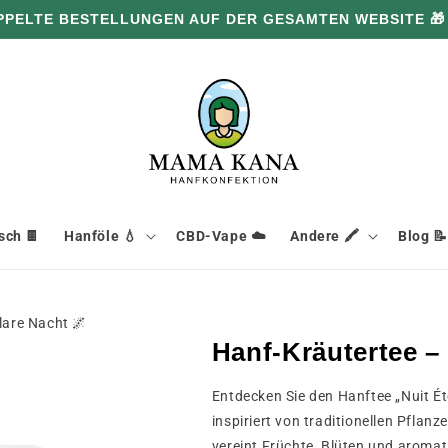
PPELTE BESTELLUNGEN AUF DER GESAMTEN WEBSITE 🎁
ch 🍫
Hanföle 💧
CBD-Vape ☁️
Andere 🖍️
Blog 📝
lare Nacht 🌌
Hanf-Kräutertee –
Entdecken Sie den Hanftee „Nuit Ét
inspiriert von traditionellen Pflan
vereint Früchte, Blüten und aromat