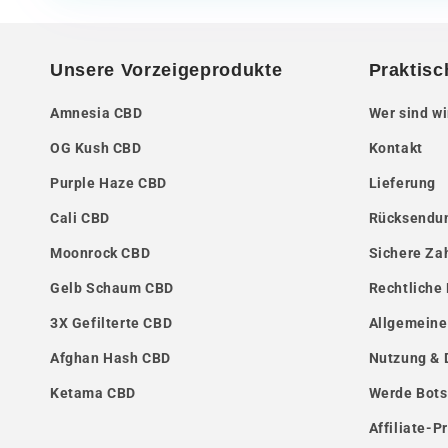
Unsere Vorzeigeprodukte
Praktisc
Amnesia CBD
Wer sind wi
OG Kush CBD
Kontakt
Purple Haze CBD
Lieferung
Cali CBD
Rücksendun
Moonrock CBD
Sichere Za
Gelb Schaum CBD
Rechtliche
3X Gefilterte CBD
Allgemeine
Afghan Hash CBD
Nutzung & 
Ketama CBD
Werde Bots
Affiliate-