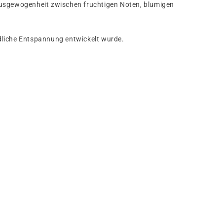
e Ausgewogenheit zwischen fruchtigen Noten, blumigen
endliche Entspannung entwickelt wurde.