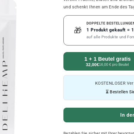
und schenkt Ihnen am Ende des T
DOPPELTE BESTELLUNGE
🎁
1 Produkt gekauft = 
auf alle Produkte und Fo
1 + 1 Beutel gratis
32,00€
16,00 € pro Beutel
KOSTENLOSER Vers
⏳ Bestellen Si
In de
Bezahlen Sie sicher mit Ihrer bevorz