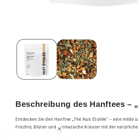
Medien
1
in
einem
modalen
Fenster
öffnen
Beschreibung des Hanftees – 
Entdecken Sie den Hanftee „Thé Nuit Étoilée“ – eine milde 
Früchte, Blüten und aromatische Kräuter mit der natürlic