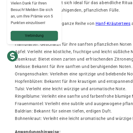
Dieser Kräutertee eignet sich ideal für das abendliche Rit
Vielen Dank für Ihren
Besuch! Melden Sie sich
Akzenten und einer beruhigenden, pflanzlichen Fülle.
an, um Ihre Prämie von 5
Punkten einzulösen!
Mama Kana bietet eine ganze Reihe von
Hanf-Kräutertees
a
Verbindung
Zutaten:
Hanfblätter: Geschätzt für ihre sanften pflanzlichen Note
Apfel: Verleiht eine köstliche, fruchtige und leicht süßliche 
Eisenkraut: Bietet einen zarten und erfrischenden Zitrone
Melisse: Bekannt für ihre sanften und beruhigenden Noten.
Orangenschalen: Verleihen eine spritzige und belebende No
Hopfenblüten: Bekannt für ihre krautigen und entspannen
Tulsi: Verleiht eine leicht würzige und aromatische Note.
Ringelblume: Verleiht eine sanfte und farbenfrohe blumige 
Frauenmantel: Verleiht eine subtile und ausgewogene pflan
Baldrian: Bekannt für seinen tiefen, erdigen Duft.
Bohnenkraut: Verleiht eine leicht aromatische und würzige
Anwendungshinweise: