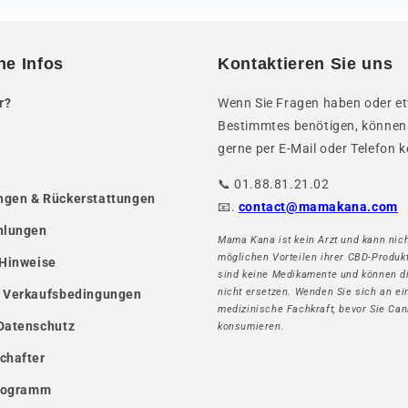
he Infos
Kontaktieren Sie uns
r?
Wenn Sie Fragen haben oder e
Bestimmtes benötigen, können
gerne per E-Mail oder Telefon k
📞 01.88.81.21.02
gen & Rückerstattungen
📧.
contact@mamakana.com
hlungen
Mama Kana ist kein Arzt und kann nich
möglichen Vorteilen ihrer CBD-Produk
 Hinweise
sind keine Medikamente und können d
nicht ersetzen. Wenden Sie sich an ei
 Verkaufsbedingungen
medizinische Fachkraft, bevor Sie Can
Datenschutz
konsumieren.
chafter
Programm