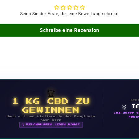
Seien Sie der Erste, der eine Bewertung schreibt
Schreibe eine Rezension
🏆
1 KG CBD ZU
BED
🥇 T
GEWINNEN
Sei unter d
Mach mit und klettere in der Rangliste
gewi
nach oben
🗓 BELOHNUNGEN JEDEN MONAT