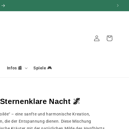
Verbindung
Warenkorb
Infos 📰
Spiele 🎮
 Sternenklare Nacht 🌌
oilée“ – eine sanfte und harmonische Kreation,
zen, die der Entspannung dienen. Diese Mischung
ische Kräuter mit der natürlichen Milde des Hanfblatts