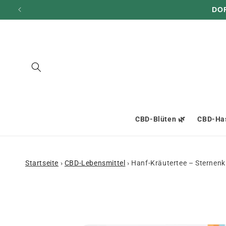
und zum
DO
Inhalt
übergehen
CBD-Blüten 🌿
CBD-Has
Startseite
›
CBD-Lebensmittel
›
Hanf-Kräutertee – Sternenk
Zu den
Produktinformationen
springen