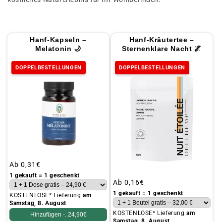
t
i
o
Hanf-Kapseln –
Hanf-Kräutertee –
n
Melatonin 🌙
Sternenklare Nacht 🌌
:
DOPPELBESTELLUNGEN
DOPPELBESTELLUNGEN
H
a
n
f
Üblicher
Ab
0,31€
Preis
1 gekauft = 1 geschenkt
Üblicher
Ab
0,16€
Preis
1 gekauft = 1 geschenkt
KOSTENLOSE* Lieferung
am
Samstag, 8. August
KOSTENLOSE* Lieferung
am
Hinzufügen -.
24,90€
Samstag, 8. August