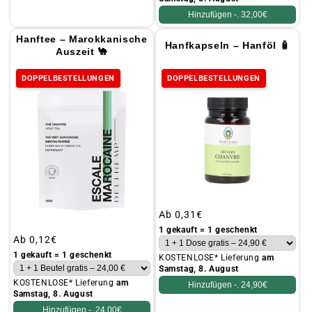
Hinzufügen -.
32,00€
Hanftee – Marokkanische
Hanfkapseln – Hanföl 🧴
Auszeit 🐪
DOPPELBESTELLUNGEN
DOPPELBESTELLUNGEN
Üblicher
Ab
0,31€
Preis
1 gekauft = 1 geschenkt
Üblicher
Ab
0,12€
Preis
1 gekauft = 1 geschenkt
KOSTENLOSE* Lieferung
am
Samstag, 8. August
KOSTENLOSE* Lieferung
am
Hinzufügen -.
24,90€
Samstag, 8. August
Hinzufügen -.
24,00€