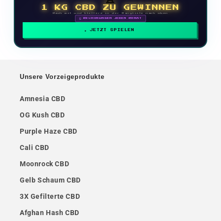
1 KG CBD ZU GEWINNEN
Mach mit und klettere in der Rangliste nach oben
🗓 BELOHNUNGEN JEDEN MONAT
JETZT SPIELEN
Unsere Vorzeigeprodukte
Amnesia CBD
OG Kush CBD
Purple Haze CBD
Cali CBD
Moonrock CBD
Gelb Schaum CBD
3X Gefilterte CBD
Afghan Hash CBD