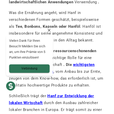
landwirtschaftlichen Anwendungen
Verwendung
.
Was die Ernährung angeht, wird Hanf in
verschiedenen Formen geschätzt, beispielsweise
als
Tee, Bonbons, Kapseln oder Hanföl
. Hanföl ist
insbesondere für seine angenehme Konsistenz und
die einfache Einbindung in den Alltag bekannt.
Vielen Dank für Ihren
Besuch! Melden Sie sich
Hanf spielt dank seines
ressourcenschonenden
an, um Ihre Prämie von 5
Anbaus
ebenfalls eine wichtige Rolle für eine
Punkten einzulösen!
nachhaltigere Landwirtschaft
. Die
wichtigsten
Verbindung
Phasen des Hanfanbaus
, vom Anbau bis zur Ernte,
zeugen von dem Know-how, das erforderlich ist, um
qualitativ hochwertige Produkte zu erhalten.
Schließlich trägt der
Hanf zur Entwicklung der
lokalen Wirtschaft
durch den Ausbau zahlreicher
lokaler Branchen in Europa. Er trägt somit zu einer