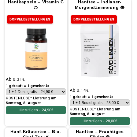
Hanfkapseln – Vitamin C
Hanftee – Indianer-
🍊
Morgendämmerung 🪷
DOPPELBESTELLUNGEN
DOPPELBESTELLUNGEN
Üblicher
Ab
0,31€
Preis
1 gekauft = 1 geschenkt
Üblicher
Ab
0,14€
Preis
1 gekauft = 1 geschenkt
KOSTENLOSE* Lieferung
am
Samstag, 8. August
KOSTENLOSE* Lieferung
am
Hinzufügen -.
24,90€
Samstag, 8. August
Hinzufügen -.
28,00€
Hanf-Kräutertee – Bio-
Hanftee – Fruchtiges
Chai-Tee 🌿
Elixier 🍇