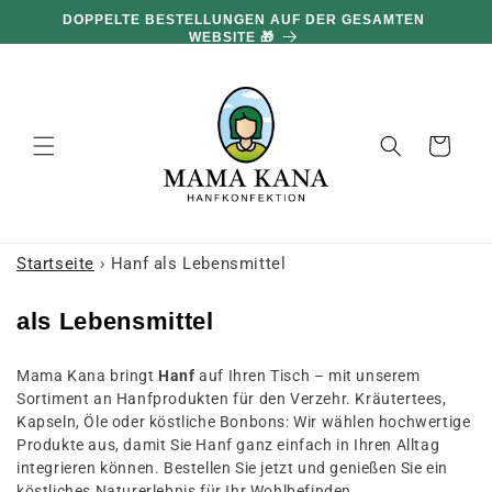
und zum
DOPPELTE BESTELLUNGEN AUF DER GESAMTEN
Inhalt
WEBSITE 🎁
übergehen
Warenkorb
Startseite
›
Hanf als Lebensmittel
K
als Lebensmittel
o
Mama Kana bringt
Hanf
auf Ihren Tisch – mit unserem
l
Sortiment an Hanfprodukten für den Verzehr. Kräutertees,
l
Kapseln, Öle oder köstliche Bonbons: Wir wählen hochwertige
e
Produkte aus, damit Sie Hanf ganz einfach in Ihren Alltag
integrieren können. Bestellen Sie jetzt und genießen Sie ein
k
köstliches Naturerlebnis für Ihr Wohlbefinden.