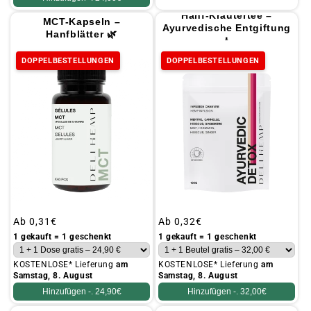
Hanf-Kräutertee –
MCT-Kapseln –
Ayurvedische Entgiftung
Hanfblätter 🌿
🧘
DOPPELBESTELLUNGEN
DOPPELBESTELLUNGEN
Üblicher
Ab
0,31€
Üblicher
Ab
0,32€
Preis
Preis
1 gekauft = 1 geschenkt
1 gekauft = 1 geschenkt
KOSTENLOSE* Lieferung
am
KOSTENLOSE* Lieferung
am
Samstag, 8. August
Samstag, 8. August
Hinzufügen -.
24,90€
Hinzufügen -.
32,00€