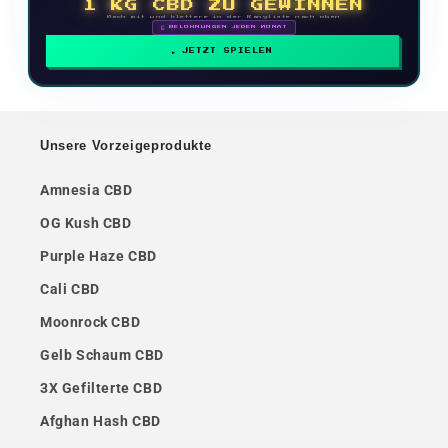
1 KG CBD ZU GEWINNEN
Mach mit und klettere in der Rangliste nach oben
🗓 BELOHNUNGEN JEDEN MONAT
JETZT SPIELEN
Unsere Vorzeigeprodukte
Amnesia CBD
OG Kush CBD
Purple Haze CBD
Cali CBD
Moonrock CBD
Gelb Schaum CBD
3X Gefilterte CBD
Afghan Hash CBD