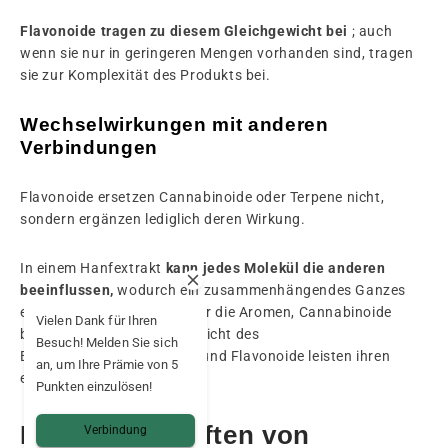
Flavonoide tragen zu diesem Gleichgewicht bei
; auch
wenn sie nur in geringeren Mengen vorhanden sind, tragen
sie zur Komplexität des Produkts bei.
Wechselwirkungen mit anderen
Verbindungen
Flavonoide ersetzen Cannabinoide oder Terpene nicht,
sondern ergänzen lediglich deren Wirkung.
In einem Hanfextrakt
kann jedes Molekül die anderen
beeinflussen,
wodurch ein zusammenhängendes Ganzes
entsteht. Terpene sorgen für die Aromen, Cannabinoide
Vielen Dank für Ihren
beeinflussen das Gleichgewicht des
Besuch! Melden Sie sich
Endocannabinoidsystems, und Flavonoide leisten ihren
an, um Ihre Prämie von 5
eigenen Beitrag.
Punkten einzulösen!
Die Eigenschaften von
Verbindung