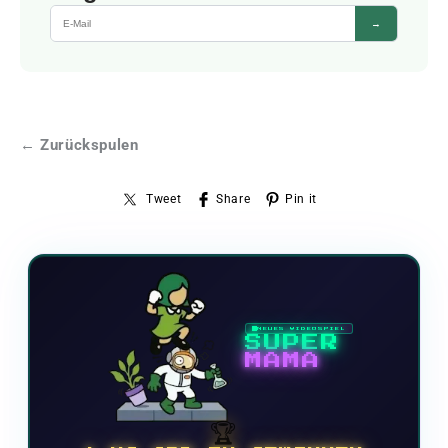
→
← Zurückspulen
Tweet
Share
Pin it
NEUES VIDEOSPIEL
SUPER
MAMA
🏆