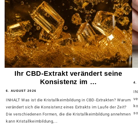
Ihr CBD-Extrakt verändert seine
Konsistenz im …
4.
6. AUGUST 2026
IN
ve
INHALT Was ist die Kristallkeimbildung in CBD-Extrakten? Warum
ko
verändert sich die Konsistenz eines Extrakts im Laufe der Zeit?
so
Die verschiedenen Formen, die die Kristallkeimbildung annehmen
kann Kristallkeimbildung,...