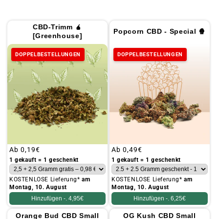
CBD-Trimm 🧉
Popcorn CBD - Special 🍿
[Greenhouse]
DOPPELBESTELLUNGEN
DOPPELBESTELLUNGEN
Üblicher
Ab
0,19€
Üblicher
Ab
0,49€
Preis
Preis
1 gekauft = 1 geschenkt
1 gekauft = 1 geschenkt
KOSTENLOSE Lieferung*
am
KOSTENLOSE Lieferung*
am
Montag, 10. August
Montag, 10. August
Hinzufügen -.
4,95€
Hinzufügen -.
6,25€
Orange Bud CBD Small
OG Kush CBD Small