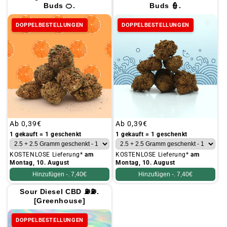
Buds 🍊.
Buds 👮.
DOPPELBESTELLUNGEN
DOPPELBESTELLUNGEN
Üblicher
Ab
0,39€
Üblicher
Ab
0,39€
Preis
Preis
1 gekauft = 1 geschenkt
1 gekauft = 1 geschenkt
KOSTENLOSE Lieferung*
am
KOSTENLOSE Lieferung*
am
Montag, 10. August
Montag, 10. August
Hinzufügen -.
7,40€
Hinzufügen -.
7,40€
Sour Diesel CBD ⛽⛽.
[Greenhouse]
DOPPELBESTELLUNGEN