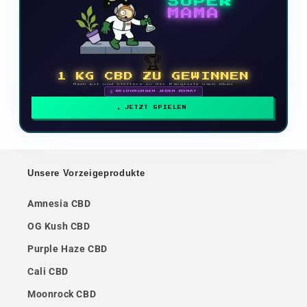
SUPER
MAMA
🏆
1 KG CBD ZU GEWINNEN
Mach mit und klettere in der Rangliste nach oben
🗓 BELOHNUNGEN JEDEN MONAT
JETZT SPIELEN
Unsere Vorzeigeprodukte
Amnesia CBD
OG Kush CBD
Purple Haze CBD
Cali CBD
Moonrock CBD