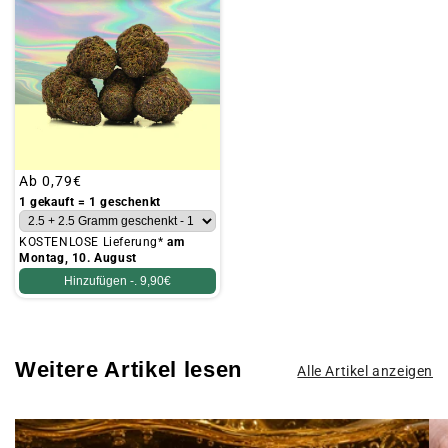
Üblicher
Ab
0,79€
Preis
1 gekauft = 1 geschenkt
KOSTENLOSE Lieferung*
am
Montag, 10. August
Hinzufügen -.
9,90€
Weitere Artikel lesen
Alle Artikel anzeigen