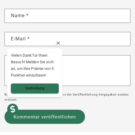
Name
*
E-Mail
*
Vielen Dank für Ihren
Kommentar
*
Besuch! Melden Sie sich
an, um Ihre Prämie von 5
Punkten einzulösen!
Verbindung
Bitte beachten Sie, dass Kommentare vor der Veröffentlichung freigegeben werden
müssen.