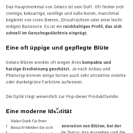
Das Hauptmerkmal von Gelato ist sein Duft. Oft finden sich
cremige, keksartige, vanillige und süße Noten, manchmal
begleitet von roten Beeren, Zitrusfrüchten oder einer leicht
erdigen Basisnote. Es ist ein
reichhaltiges Profil, das sich
schnell im Geruchsgedächtnis einprägt.
Eine oft üppige und gepflegte Blüte
Gelato-Blüten werden oft wegen ihres
kompakte und
harzige Erscheinung geschätzt.
Je nach Anbau und
Phänotyp können einige Sorten auch sehr attraktive violette
oder dunkelgrüne Farbtöne aufweisen.
Die Optik trägt wesentlich zur Pop-
dieser Produktfamilie.
Eine moderne Identität
Vielen Dank für Ihren
Gelato steht für eine neue
Generation von Blüten, bei der
Besuch! Melden Sie sich
alles zählt
. Vom Duft über die Textur, das Aussehen und die