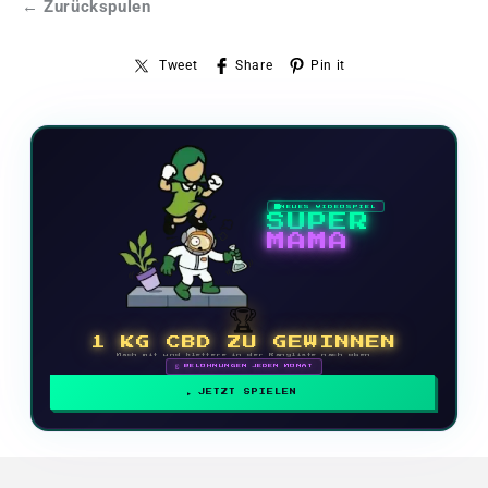
← Zurückspulen
Tweet
Share
Pin it
NEUES VIDEOSPIEL
SUPER
MAMA
🏆
1 KG CBD ZU GEWINNEN
Mach mit und klettere in der Rangliste nach oben
🗓 BELOHNUNGEN JEDEN MONAT
JETZT SPIELEN