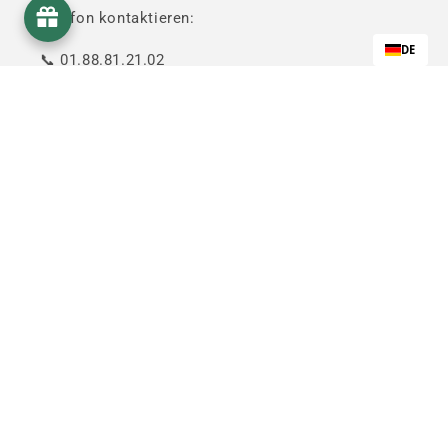
Telefon kontaktieren:
DE
📞 01.88.81.21.02
📧.
contact@mamakana.com
Mama Kana ist kein Arzt und kann nicht mit den möglichen
Vorteilen ihrer CBD-Produkte werben. Sie sind keine Medikamente
und können diese auch nicht ersetzen. Wenden Sie sich an eine
medizinische Fachkraft, bevor Sie Cannabidiol konsumieren.
Melde dich für unseren Newsletter an, um exklusive
Angebote zu erhalten!
E-Mail
Durch die Angabe Ihrer E-Mail-Adresse erklären Sie sich damit
einverstanden, wöchentlich unsere kommerziellen Angebote per
E-Mail zu erhalten.