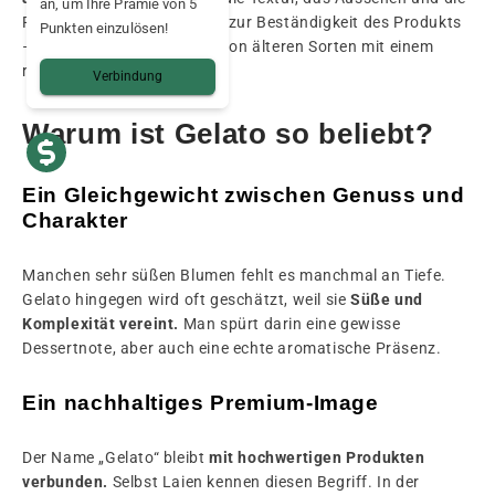
an, um Ihre Prämie von 5
Feinheit der Aromen bis hin zur Beständigkeit des Produkts
Punkten einzulösen!
– all das unterscheidet sie von älteren Sorten mit einem
raueren Profil.
Verbindung
Warum ist Gelato so beliebt?
Ein Gleichgewicht zwischen Genuss und
Charakter
Manchen sehr süßen Blumen fehlt es manchmal an Tiefe.
Gelato hingegen wird oft geschätzt, weil sie
Süße und
Komplexität vereint.
Man spürt darin eine gewisse
Dessertnote, aber auch eine echte aromatische Präsenz.
Ein nachhaltiges Premium-Image
Der Name „Gelato“ bleibt
mit hochwertigen Produkten
verbunden.
Selbst Laien kennen diesen Begriff. In der