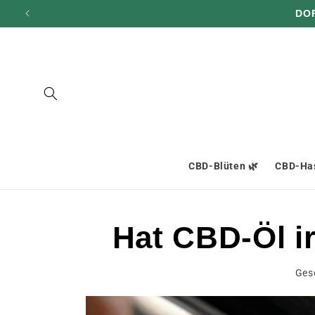
und zum
DO
Inhalt
übergehen
CBD-Blüten 🌿
CBD-Has
Hat CBD-Öl i
Ges