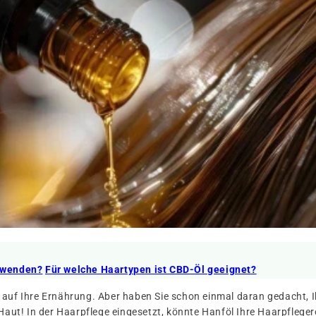
rwenden?
Für welche Haartypen ist CBD-Öl geeignet?
n auf Ihre Ernährung. Aber haben Sie schon einmal daran gedacht, 
 Haut! In der Haarpflege eingesetzt, könnte Hanföl Ihre Haarpflege