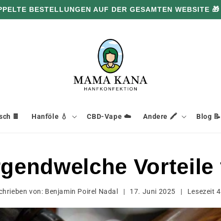
PPELTE BESTELLUNGEN AUF DER GESAMTEN WEBSITE 🎁
ch 🍫
Hanföle 💧
CBD-Vape ☁️
Andere 🖍️
Blog 📝
rgendwelche Vorteile 
chrieben von:
Benjamin Poirel Nadal
|
17. Juni 2025
|
Lesezeit
4