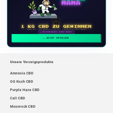
MAMA
🏆
1 KG CBD ZU GEWINNEN
Mach mit und klettere in der Rangliste nach oben
🗓 BELOHNUNGEN JEDEN MONAT
JETZT SPIELEN
Unsere Vorzeigeprodukte
Amnesia CBD
OG Kush CBD
Purple Haze CBD
Cali CBD
Moonrock CBD