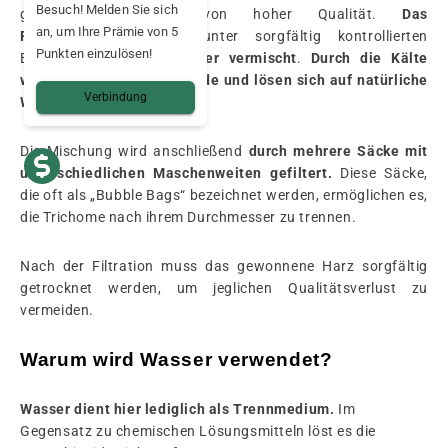
Besuch! Melden Sie sich
getrockneten Blüten von hoher Qualität.
Das
an, um Ihre Prämie von 5
Pflanzenmaterial wird
unter sorgfältig kontrollierten
Punkten einzulösen!
Bedingungen
mit Eiswasser vermischt
.
Durch die Kälte
werden die Trichome spröde und lösen sich auf natürliche
Verbindung
Weise
von der Pflanze.
Die Mischung wird anschließend
durch mehrere Säcke mit
unterschiedlichen Maschenweiten gefiltert.
Diese Säcke,
die oft als „Bubble Bags“ bezeichnet werden, ermöglichen es,
die Trichome nach ihrem Durchmesser zu trennen.
Nach der Filtration muss das gewonnene Harz sorgfältig
getrocknet werden, um jeglichen Qualitätsverlust zu
vermeiden.
Warum wird Wasser verwendet?
Wasser dient hier lediglich als Trennmedium.
Im
Gegensatz zu chemischen Lösungsmitteln löst es die