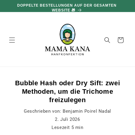
und zum
100 G GRATIS PRO 100 € EINKAUF 🔥
Inhalt
übergehen
Warenkorb
Bubble Hash oder Dry Sift: zwei
Methoden, um die Trichome
freizulegen
Geschrieben von:
Benjamin Poirel Nadal
2. Juli 2026
Lesezeit
5
min