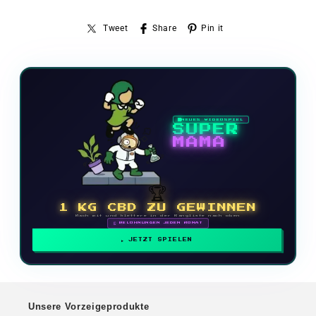
Tweet
Share
Pin it
NEUES VIDEOSPIEL
SUPER
MAMA
🏆
1 KG CBD ZU GEWINNEN
Mach mit und klettere in der Rangliste nach oben
🗓 BELOHNUNGEN JEDEN MONAT
JETZT SPIELEN
Unsere Vorzeigeprodukte