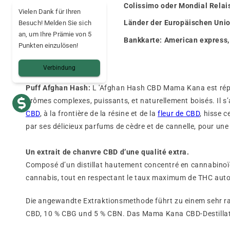
🚚
Lieferung
Colissimo oder Mondial Relai
Vielen Dank für Ihren
🌍 Land der Lieferung
Länder der Europäischen Uni
Besuch! Melden Sie sich
an, um Ihre Prämie von 5
💳 Sichere Zahlung
Bankkarte: American express,
Punkten einzulösen!
Verbindung
Puff Afghan Hash:
L 'Afghan Hash CBD Mama Kana est rép
arômes complexes, puissants, et naturellement boisés. Il 
CBD
, à la frontière de la résine et de la
fleur de CBD
, hisse 
par ses délicieux parfums de cèdre et de cannelle, pour une
Un extrait de chanvre CBD d’une qualité extra.
Composé d’un distillat hautement concentré en cannabinoïd
cannabis, tout en respectant le taux maximum de THC auto
Die angewandte Extraktionsmethode führt zu einem sehr ra
CBD, 10 % CBG und 5 % CBN. Das Mama Kana CBD-Destillat e