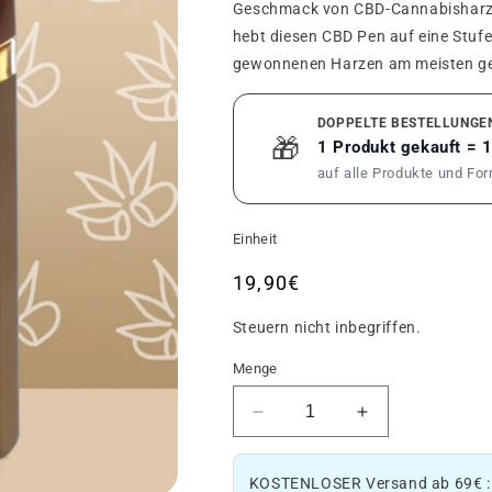
Geschmack von CBD-Cannabisharz 
hebt diesen CBD Pen auf eine Stufe
gewonnenen Harzen am meisten ge
DOPPELTE BESTELLUNGE
🎁
1 Produkt gekauft = 
auf alle Produkte und Fo
Einheit
Üblicher
19,90€
Preis
Steuern nicht inbegriffen.
Menge
Reduziere
Erhöhe
die
die
Menge
Menge
KOSTENLOSER Versand ab 69€ 
an
an