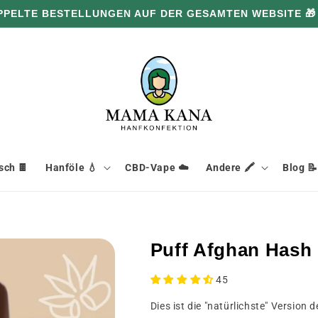
PPELTE BESTELLUNGEN AUF DER GESAMTEN WEBSITE 🎁
ch 🍫
Hanföle 💧
CBD-Vape ☁️
Andere 🖍️
Blog 📝
Puff Afghan Hash
45
Dies ist die "natürlichste" Version