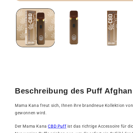
Medien
1
in
einem
modalen
Fenster
öffnen
Beschreibung des Puff Afghan
Mama Kana freut sich, Ihnen ihre brandneue Kollektion von
gewonnen wird.
Der Mama Kana
CBD Puff
ist das richtige Accessoire für 