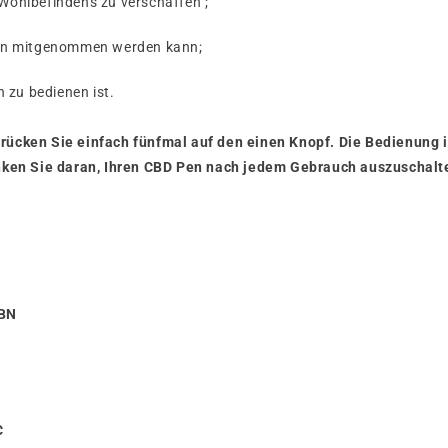
 Wohlbefindens zu verschaffen ;
l hin mitgenommen werden kann;
h zu bedienen ist.
ücken Sie einfach fünfmal auf den einen Knopf. Die Bedienung i
nken Sie daran, Ihren CBD Pen nach jedem Gebrauch auszuschalte
CBN
C