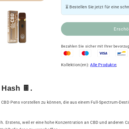
Puff
Puff
⏳ Bestellen Sie jetzt für eine sch
Afghan
Afghan
Hash
Hash
CBD
CBD
Erschö
🍫.
🍫.
Bezahlen Sie sicher mit Ihrer bevorz
Kollektion(en):
Alle Produkte
;
 Hash 🍫.
 CBD Pens vorstellen zu können, die aus einem Full-Spectrum-Dest
dich. Erstens, weil er eine hohe Konzentration an CBD und anderen