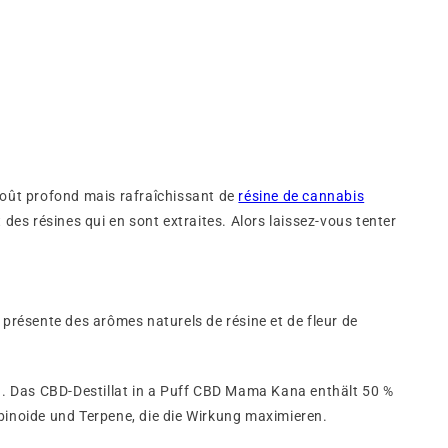
goût profond mais rafraîchissant de
résine de cannabis
 des résines qui en sont extraites. Alors laissez-vous tenter
résente des arômes naturels de résine et de fleur de
. Das CBD-Destillat in a Puff CBD Mama Kana enthält 50 %
inoide und Terpene, die die Wirkung maximieren.