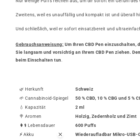
Nur wenige Puffs reichen aus, um dir sofort ein Gefühl des
Zweitens, weil es unauffällig und kompakt ist und überal
Und schließlich, weil er sofort einsatzbereit und ultraeinfac
Gebrauchsanweisung:
Um Ihren CBD Pen einzuschalten, dr
Sie langsam und vorsichtig an Ihrem CBD Pen ziehen. De
beim Einschalten tun
.
🌿 Herkunft
Schweiz
🌱 Cannabinoid-Spiegel
50 % CBD, 10 % CBG und 5 % 
💧 Kapazität
2 ml
🍭
Aromen
Holzig, Zedernholz und Zimt
👩⚕️
Lebensdauer
600 Puffs
⚡
Akku
Wiederaufladbar Mikro-USB-