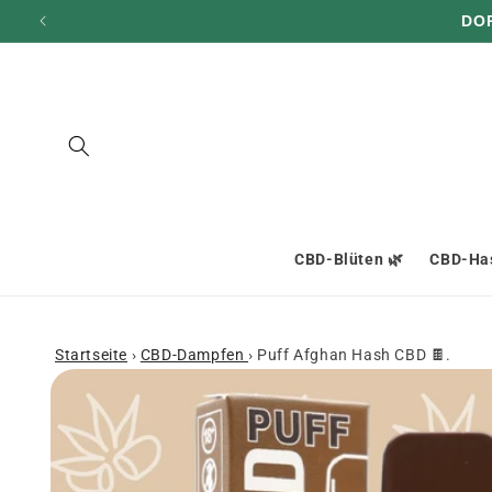
und zum
DO
Inhalt
übergehen
CBD-Blüten 🌿
CBD-Has
Startseite
›
CBD-Dampfen
›
Puff Afghan Hash CBD 🍫.
Zu den
Produktinformationen
springen