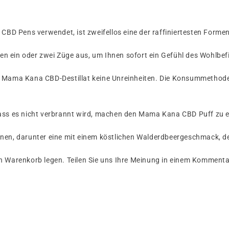
 CBD Pens verwendet, ist zweifellos eine der raffiniertesten Forme
n ein oder zwei Züge aus, um Ihnen sofort ein Gefühl des Wohlbef
s Mama Kana CBD-Destillat keine Unreinheiten. Die Konsummethode,
dass es nicht verbrannt wird, machen den Mama Kana CBD Puff zu e
onen, darunter eine mit einem köstlichen Walderdbeergeschmack, d
n Warenkorb legen. Teilen Sie uns Ihre Meinung in einem Komment
n