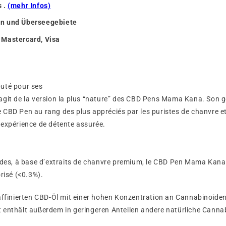
s .
(mehr Infos)
on und Überseegebiete
 Mastercard, Visa
uté pour ses
s’agit de la version la plus “nature” des CBD Pens Mama Kana. Son 
ce CBD Pen au rang des plus appréciés par les puristes de chanvre et
 expérience de détente assurée.
es, à base d’extraits de chanvre premium, le CBD Pen Mama Kana p
risé (<0.3%).
ffinierten CBD-Öl mit einer hohen Konzentration an Cannabinoiden
nthält außerdem in geringeren Anteilen andere natürliche Cannab